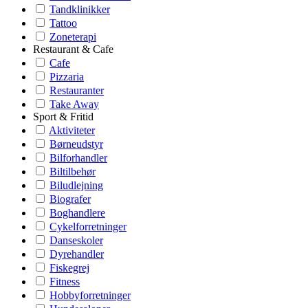
Tandklinikker
Tattoo
Zoneterapi
Restaurant & Cafe
Cafe
Pizzaria
Restauranter
Take Away
Sport & Fritid
Aktiviteter
Børneudstyr
Bilforhandler
Biltilbehør
Biludlejning
Biografer
Boghandlere
Cykelforretninger
Danseskoler
Dyrehandler
Fiskegrej
Fitness
Hobbyforretninger