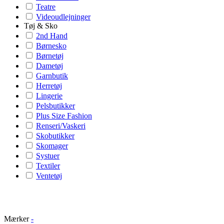
Teatre
Videoudlejninger
Tøj & Sko
2nd Hand
Børnesko
Børnetøj
Dametøj
Garnbutik
Herretøj
Lingerie
Pelsbutikker
Plus Size Fashion
Renseri/Vaskeri
Skobutikker
Skomager
Systuer
Textiler
Ventetøj
Mærker
-