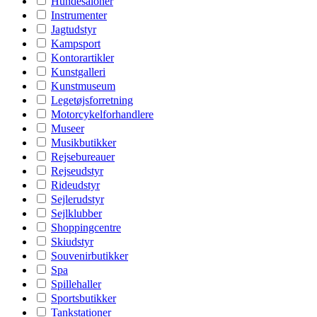
Hundesaloner
Instrumenter
Jagtudstyr
Kampsport
Kontorartikler
Kunstgalleri
Kunstmuseum
Legetøjsforretning
Motorcykelforhandlere
Museer
Musikbutikker
Rejsebureauer
Rejseudstyr
Rideudstyr
Sejlerudstyr
Sejlklubber
Shoppingcentre
Skiudstyr
Souvenirbutikker
Spa
Spillehaller
Sportsbutikker
Tankstationer