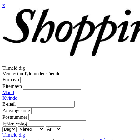
x
Tilmeld dig
Venligst udfyld nedenstående
Fornavn
Efternavn
Mand
Kvinde
E-mail
Adgangskode
Postnummer
Fødselsedag
Tilmeld dig