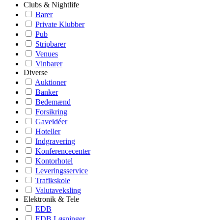
Clubs & Nightlife
Barer
Private Klubber
Pub
Stripbarer
Venues
Vinbarer
Diverse
Auktioner
Banker
Bedemænd
Forsikring
Gaveidéer
Hoteller
Indgravering
Konferencecenter
Kontorhotel
Leveringsservice
Trafikskole
Valutaveksling
Elektronik & Tele
EDB
EDB Løsninger