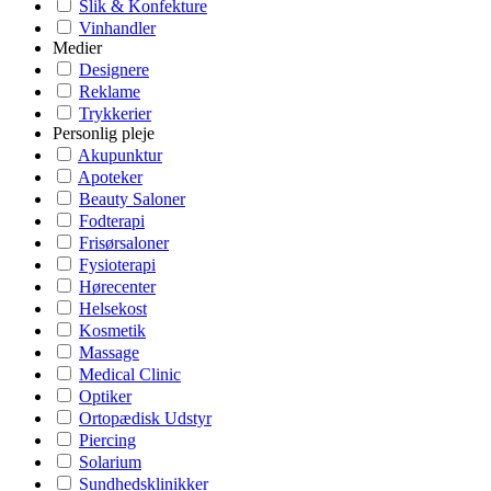
Slik & Konfekture
Vinhandler
Medier
Designere
Reklame
Trykkerier
Personlig pleje
Akupunktur
Apoteker
Beauty Saloner
Fodterapi
Frisørsaloner
Fysioterapi
Hørecenter
Helsekost
Kosmetik
Massage
Medical Clinic
Optiker
Ortopædisk Udstyr
Piercing
Solarium
Sundhedsklinikker