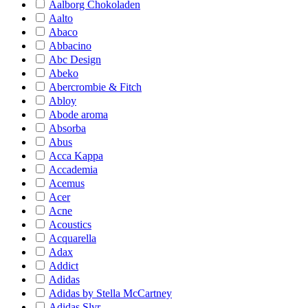
Aalborg Chokoladen
Aalto
Abaco
Abbacino
Abc Design
Abeko
Abercrombie & Fitch
Abloy
Abode aroma
Absorba
Abus
Acca Kappa
Accademia
Acemus
Acer
Acne
Acoustics
Acquarella
Adax
Addict
Adidas
Adidas by Stella McCartney
Adidas Slvr