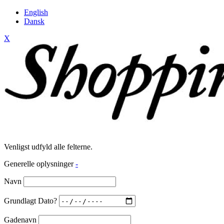
English
Dansk
X
Venligst udfyld alle felterne.
Generelle oplysninger
-
Navn
Grundlagt Dato?
Gadenavn