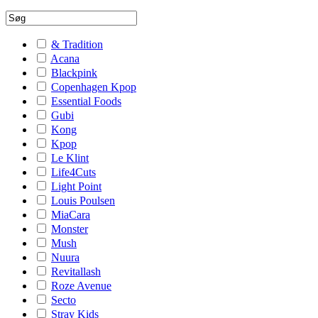
& Tradition
Acana
Blackpink
Copenhagen Kpop
Essential Foods
Gubi
Kong
Kpop
Le Klint
Life4Cuts
Light Point
Louis Poulsen
MiaCara
Monster
Mush
Nuura
Revitallash
Roze Avenue
Secto
Stray Kids