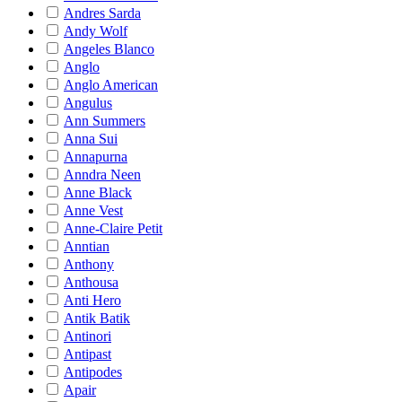
Andres Sarda
Andy Wolf
Angeles Blanco
Anglo
Anglo American
Angulus
Ann Summers
Anna Sui
Annapurna
Anndra Neen
Anne Black
Anne Vest
Anne-Claire Petit
Anntian
Anthony
Anthousa
Anti Hero
Antik Batik
Antinori
Antipast
Antipodes
Apair