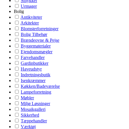
Smykker
Urmager
Bolig
Antikviteter
Arkitekter
Blomsterforretninger
Bolig Tilbehør
Brændeovne & Pejse
Byggematerialer
Ejendomsmægler
Farvehandler
Gardinbutikker
Haveudstyr
Indretningsbutik
Isenkræmmer
Køkken/Badeværelse
Lampeforretning
Møbler
Miljø Løsninger
Mosaikgalleri
Sikkerhed
Tæppehandler
Værktøj