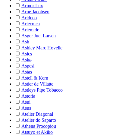
Armor Lux
Arne Jacobsen
Artdeco
Artecnica
Artemide
Asger Juel Larsen
Ash
Ashley Marc Hovelle
Asics
Askø
Aspesi
Astas
Astell & Kern
Astier de Villatte
Astleys Pipe Tobacco
Astoria
Asui
Asus
Atelier Diagonal
Atelier do Saparto
Athena Procopiou
Atsuyo et Akiko