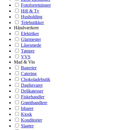
Fotoforretninger
Hifi & Tv
Husholding
Telebutikker
Håndværkere
Elektriker
Glarmester
Låsesmede
Tømrer
VVS
Mad & Vin
Bagerier
Catering
Chokoladebutik
Dagligvarer
Delikatesser
Fiskehandler
Grønthandlere
Isbarer
Kiosk
Konditorier
Slagter