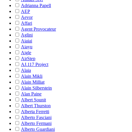
Adrianna Papell
AEP
Aevor
Affari
Agent Provocateur
Aglini
Aiaiai
Aiayu
Aigle
AirStep
AJ.117 Project
Alaia
Alain Mikli
Alain Milliat
Alain Silberstein
Alan Paine
Albert Sounit
Albert Thurston
Alberta Ferretti
Alberto Fasciani
Alberto Fermani
Alberto Guardiani