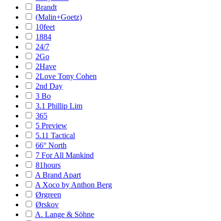
Brandt
(Malin+Goetz)
10feet
1884
24/7
2Go
2Have
2Love Tony Cohen
2nd Day
3 Bo
3.1 Phillip Lim
365
5 Preview
5.11 Tactical
66° North
7 For All Mankind
81hours
A Brand Apart
A Xoco by Anthon Berg
Ørgreen
Ørskov
A. Lange & Söhne