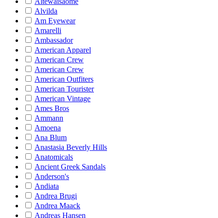
Altewaisaome
Alvilda
Am Eyewear
Amarelli
Ambassador
American Apparel
American Crew
American Crew
American Outfiters
American Tourister
American Vintage
Ames Bros
Ammann
Amoena
Ana Blum
Anastasia Beverly Hills
Anatomicals
Ancient Greek Sandals
Anderson's
Andiata
Andrea Brugi
Andrea Maack
Andreas Hansen