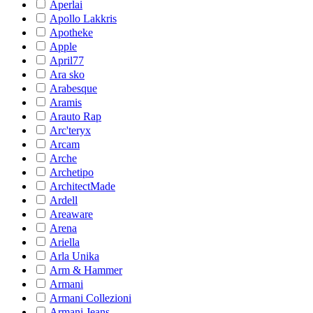
Aperlai
Apollo Lakkris
Apotheke
Apple
April77
Ara sko
Arabesque
Aramis
Arauto Rap
Arc'teryx
Arcam
Arche
Archetipo
ArchitectMade
Ardell
Areaware
Arena
Ariella
Arla Unika
Arm & Hammer
Armani
Armani Collezioni
Armani Jeans