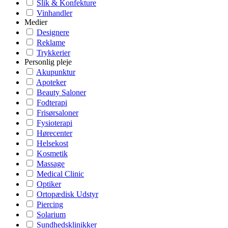
Slik & Konfekture
Vinhandler
Medier
Designere
Reklame
Trykkerier
Personlig pleje
Akupunktur
Apoteker
Beauty Saloner
Fodterapi
Frisørsaloner
Fysioterapi
Hørecenter
Helsekost
Kosmetik
Massage
Medical Clinic
Optiker
Ortopædisk Udstyr
Piercing
Solarium
Sundhedsklinikker