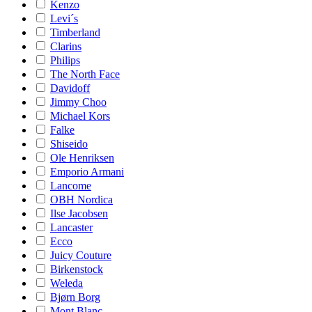
Kenzo
Levi´s
Timberland
Clarins
Philips
The North Face
Davidoff
Jimmy Choo
Michael Kors
Falke
Shiseido
Ole Henriksen
Emporio Armani
Lancome
OBH Nordica
Ilse Jacobsen
Lancaster
Ecco
Juicy Couture
Birkenstock
Weleda
Bjørn Borg
Mont Blanc