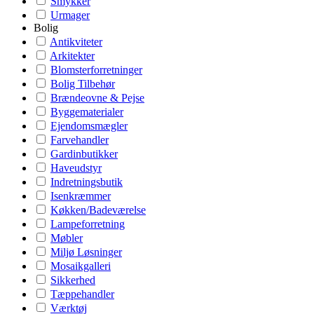
Smykker
Urmager
Bolig
Antikviteter
Arkitekter
Blomsterforretninger
Bolig Tilbehør
Brændeovne & Pejse
Byggematerialer
Ejendomsmægler
Farvehandler
Gardinbutikker
Haveudstyr
Indretningsbutik
Isenkræmmer
Køkken/Badeværelse
Lampeforretning
Møbler
Miljø Løsninger
Mosaikgalleri
Sikkerhed
Tæppehandler
Værktøj