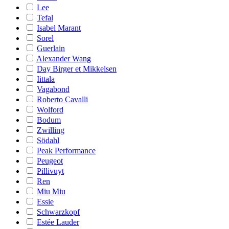
Lee
Tefal
Isabel Marant
Sorel
Guerlain
Alexander Wang
Day Birger et Mikkelsen
Iittala
Vagabond
Roberto Cavalli
Wolford
Bodum
Zwilling
Södahl
Peak Performance
Peugeot
Pillivuyt
Ren
Miu Miu
Essie
Schwarzkopf
Estée Lauder