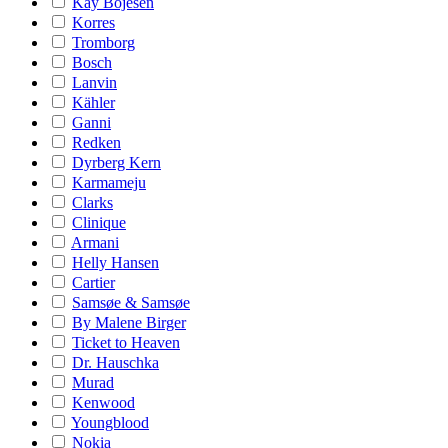
Kay Bojesen
Korres
Tromborg
Bosch
Lanvin
Kähler
Ganni
Redken
Dyrberg Kern
Karmameju
Clarks
Clinique
Armani
Helly Hansen
Cartier
Samsøe & Samsøe
By Malene Birger
Ticket to Heaven
Dr. Hauschka
Murad
Kenwood
Youngblood
Nokia