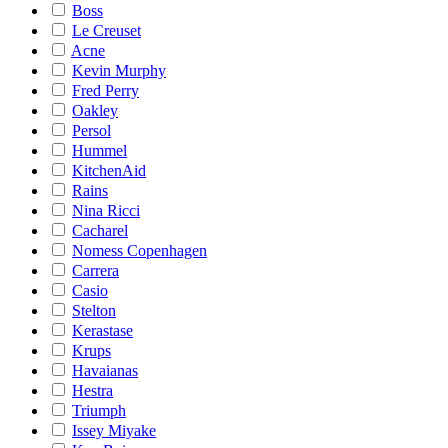
Boss
Le Creuset
Acne
Kevin Murphy
Fred Perry
Oakley
Persol
Hummel
KitchenAid
Rains
Nina Ricci
Cacharel
Nomess Copenhagen
Carrera
Casio
Stelton
Kerastase
Krups
Havaianas
Hestra
Triumph
Issey Miyake