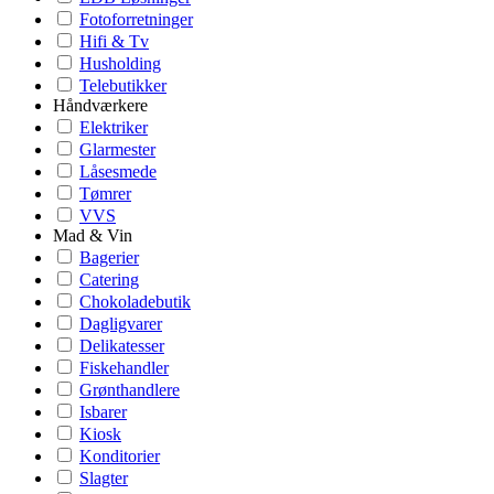
Fotoforretninger
Hifi & Tv
Husholding
Telebutikker
Håndværkere
Elektriker
Glarmester
Låsesmede
Tømrer
VVS
Mad & Vin
Bagerier
Catering
Chokoladebutik
Dagligvarer
Delikatesser
Fiskehandler
Grønthandlere
Isbarer
Kiosk
Konditorier
Slagter