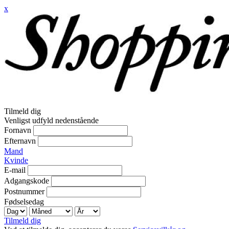
x
Tilmeld dig
Venligst udfyld nedenstående
Fornavn
Efternavn
Mand
Kvinde
E-mail
Adgangskode
Postnummer
Fødselsedag
Tilmeld dig