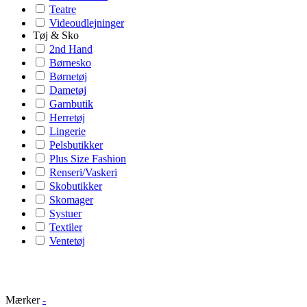
Teatre
Videoudlejninger
Tøj & Sko
2nd Hand
Børnesko
Børnetøj
Dametøj
Garnbutik
Herretøj
Lingerie
Pelsbutikker
Plus Size Fashion
Renseri/Vaskeri
Skobutikker
Skomager
Systuer
Textiler
Ventetøj
Mærker
-