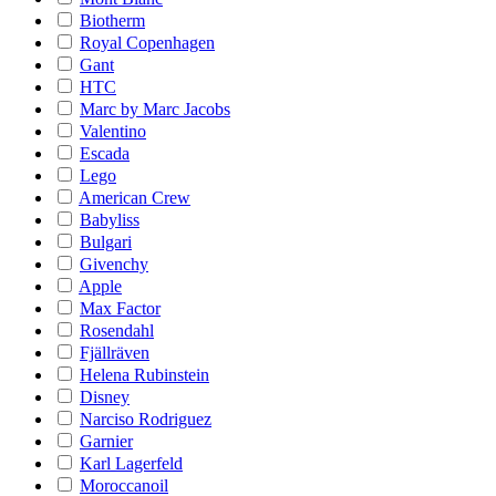
Biotherm
Royal Copenhagen
Gant
HTC
Marc by Marc Jacobs
Valentino
Escada
Lego
American Crew
Babyliss
Bulgari
Givenchy
Apple
Max Factor
Rosendahl
Fjällräven
Helena Rubinstein
Disney
Narciso Rodriguez
Garnier
Karl Lagerfeld
Moroccanoil