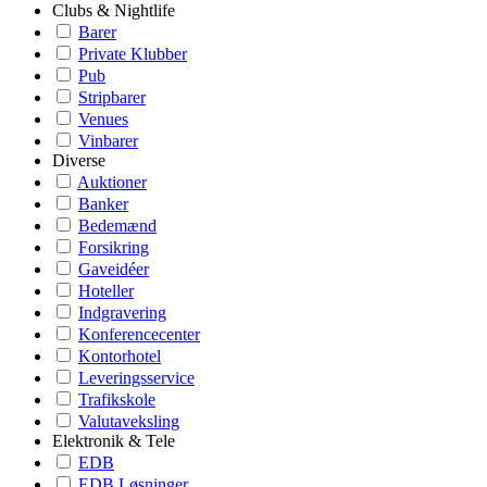
Clubs & Nightlife
Barer
Private Klubber
Pub
Stripbarer
Venues
Vinbarer
Diverse
Auktioner
Banker
Bedemænd
Forsikring
Gaveidéer
Hoteller
Indgravering
Konferencecenter
Kontorhotel
Leveringsservice
Trafikskole
Valutaveksling
Elektronik & Tele
EDB
EDB Løsninger