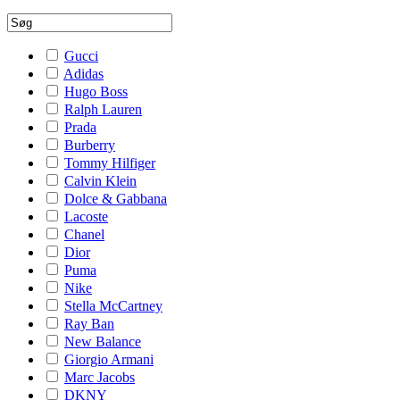
Gucci
Adidas
Hugo Boss
Ralph Lauren
Prada
Burberry
Tommy Hilfiger
Calvin Klein
Dolce & Gabbana
Lacoste
Chanel
Dior
Puma
Nike
Stella McCartney
Ray Ban
New Balance
Giorgio Armani
Marc Jacobs
DKNY