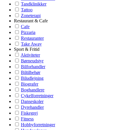
Tandklinikker
Tattoo
Zoneterapi
Restaurant & Cafe
Cafe
Pizzaria
Restauranter
Take Away
Sport & Fritid
Aktiviteter
Børneudstyr
Bilforhandler
Biltilbehør
Biludlejning
Biografer
Boghandlere
Cykelforretninger
Danseskoler
Dyrehandler
Fiskegrej
Fitness
Hobbyforretninger