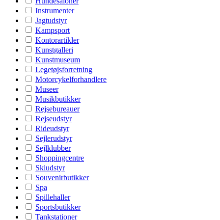
Hundesaloner
Instrumenter
Jagtudstyr
Kampsport
Kontorartikler
Kunstgalleri
Kunstmuseum
Legetøjsforretning
Motorcykelforhandlere
Museer
Musikbutikker
Rejsebureauer
Rejseudstyr
Rideudstyr
Sejlerudstyr
Sejlklubber
Shoppingcentre
Skiudstyr
Souvenirbutikker
Spa
Spillehaller
Sportsbutikker
Tankstationer