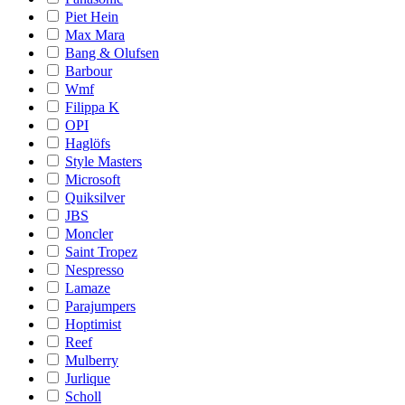
Piet Hein
Max Mara
Bang & Olufsen
Barbour
Wmf
Filippa K
OPI
Haglöfs
Style Masters
Microsoft
Quiksilver
JBS
Moncler
Saint Tropez
Nespresso
Lamaze
Parajumpers
Hoptimist
Reef
Mulberry
Jurlique
Scholl