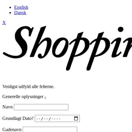
English
Dansk
X
Venligst udfyld alle felterne.
Generelle oplysninger
-
Navn
Grundlagt Dato?
Gadenavn