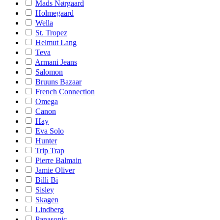
Mads Nørgaard
Holmegaard
Wella
St. Tropez
Helmut Lang
Teva
Armani Jeans
Salomon
Bruuns Bazaar
French Connection
Omega
Canon
Hay
Eva Solo
Hunter
Trip Trap
Pierre Balmain
Jamie Oliver
Billi Bi
Sisley
Skagen
Lindberg
Panasonic