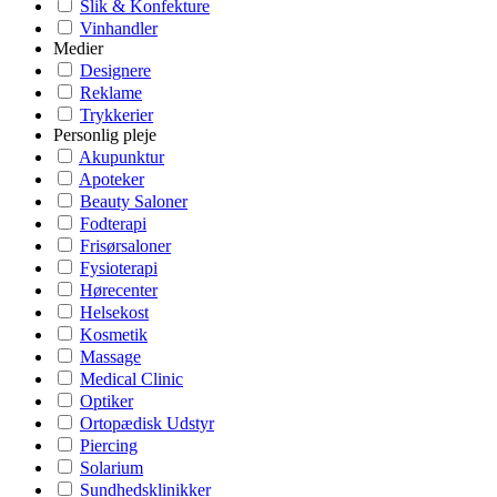
Slik & Konfekture
Vinhandler
Medier
Designere
Reklame
Trykkerier
Personlig pleje
Akupunktur
Apoteker
Beauty Saloner
Fodterapi
Frisørsaloner
Fysioterapi
Hørecenter
Helsekost
Kosmetik
Massage
Medical Clinic
Optiker
Ortopædisk Udstyr
Piercing
Solarium
Sundhedsklinikker