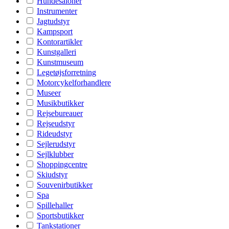
Hundesaloner
Instrumenter
Jagtudstyr
Kampsport
Kontorartikler
Kunstgalleri
Kunstmuseum
Legetøjsforretning
Motorcykelforhandlere
Museer
Musikbutikker
Rejsebureauer
Rejseudstyr
Rideudstyr
Sejlerudstyr
Sejlklubber
Shoppingcentre
Skiudstyr
Souvenirbutikker
Spa
Spillehaller
Sportsbutikker
Tankstationer