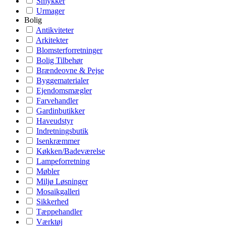
Smykker
Urmager
Bolig
Antikviteter
Arkitekter
Blomsterforretninger
Bolig Tilbehør
Brændeovne & Pejse
Byggematerialer
Ejendomsmægler
Farvehandler
Gardinbutikker
Haveudstyr
Indretningsbutik
Isenkræmmer
Køkken/Badeværelse
Lampeforretning
Møbler
Miljø Løsninger
Mosaikgalleri
Sikkerhed
Tæppehandler
Værktøj