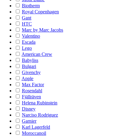
Biotherm
Royal Copenhagen
Gant
HTC
Marc by Marc Jacobs
Valentino
Escada
Lego
American Crew
Babyliss
Bulgari
Givenchy
Apple
Max Factor
Rosendahl
Fjällräven
Helena Rubinstein
Disney
Narciso Rodriguez
Garnier
Karl Lagerfeld
Moroccanoil