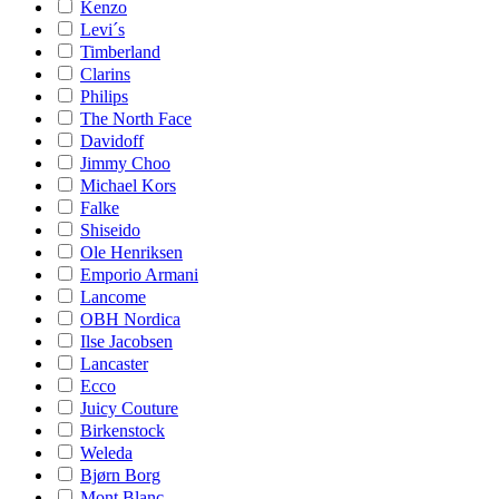
Kenzo
Levi´s
Timberland
Clarins
Philips
The North Face
Davidoff
Jimmy Choo
Michael Kors
Falke
Shiseido
Ole Henriksen
Emporio Armani
Lancome
OBH Nordica
Ilse Jacobsen
Lancaster
Ecco
Juicy Couture
Birkenstock
Weleda
Bjørn Borg
Mont Blanc