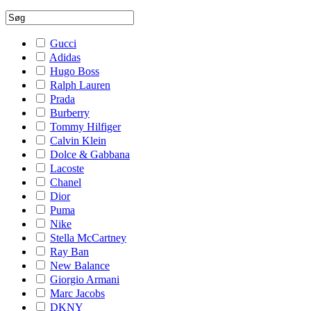
Gucci
Adidas
Hugo Boss
Ralph Lauren
Prada
Burberry
Tommy Hilfiger
Calvin Klein
Dolce & Gabbana
Lacoste
Chanel
Dior
Puma
Nike
Stella McCartney
Ray Ban
New Balance
Giorgio Armani
Marc Jacobs
DKNY