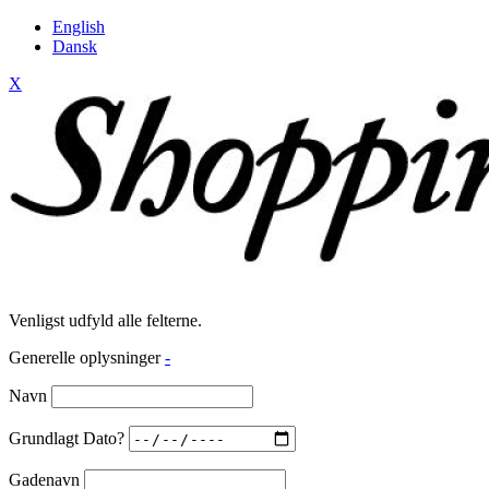
English
Dansk
X
Venligst udfyld alle felterne.
Generelle oplysninger
-
Navn
Grundlagt Dato?
Gadenavn