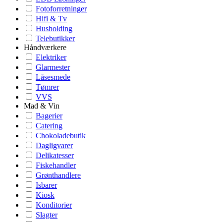
Fotoforretninger
Hifi & Tv
Husholding
Telebutikker
Håndværkere
Elektriker
Glarmester
Låsesmede
Tømrer
VVS
Mad & Vin
Bagerier
Catering
Chokoladebutik
Dagligvarer
Delikatesser
Fiskehandler
Grønthandlere
Isbarer
Kiosk
Konditorier
Slagter