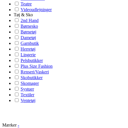
Teatre
Videoudlejninger
Tøj & Sko
2nd Hand
Børnesko
Børnetøj
Dametøj
Garnbutik
Herretøj
Lingerie
Pelsbutikker
Plus Size Fashion
Renseri/Vaskeri
Skobutikker
Skomager
Systuer
Textiler
Ventetøj
Mærker
-