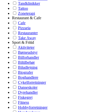
Tandklinikker
Tattoo
Zoneterapi
Restaurant & Cafe
Cafe
Pizzaria
Restauranter
Take Away
Sport & Fritid
Aktiviteter
Børneudstyr
Bilforhandler
Biltilbehør
Biludlejning
Biografer
Boghandlere
Cykelforretninger
Danseskoler
Dyrehandler
Fiskegrej
Fitness
Hobbyforretninger