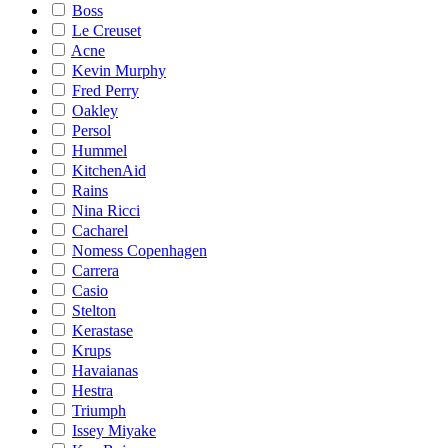
Boss
Le Creuset
Acne
Kevin Murphy
Fred Perry
Oakley
Persol
Hummel
KitchenAid
Rains
Nina Ricci
Cacharel
Nomess Copenhagen
Carrera
Casio
Stelton
Kerastase
Krups
Havaianas
Hestra
Triumph
Issey Miyake