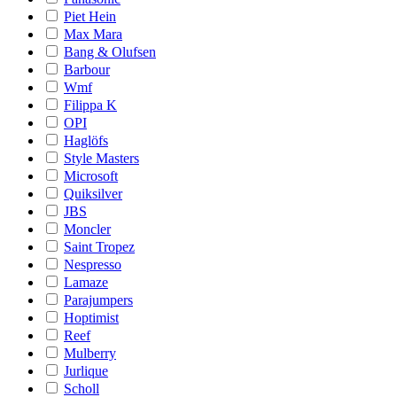
Piet Hein
Max Mara
Bang & Olufsen
Barbour
Wmf
Filippa K
OPI
Haglöfs
Style Masters
Microsoft
Quiksilver
JBS
Moncler
Saint Tropez
Nespresso
Lamaze
Parajumpers
Hoptimist
Reef
Mulberry
Jurlique
Scholl