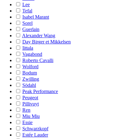
Lee
Tefal
Isabel Marant
Sorel
Guerlain
Alexander Wang
Day Birger et Mikkelsen
Iittala
Vagabond
Roberto Cavalli
Wolford
Bodum
Zwilling
Södahl
Peak Performance
Peugeot
Pillivuyt
Ren
Miu Miu
Essie
Schwarzkopf
Estée Lauder