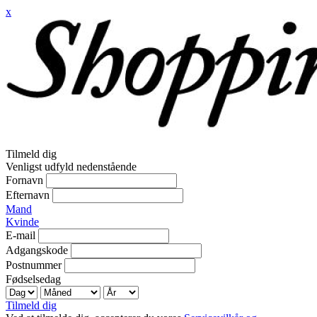
x
Tilmeld dig
Venligst udfyld nedenstående
Fornavn
Efternavn
Mand
Kvinde
E-mail
Adgangskode
Postnummer
Fødselsedag
Tilmeld dig