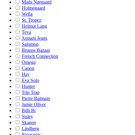
Mads Nørgaard
Holmegaard
Wella
St. Tropez
Helmut Lang
Teva
Armani Jeans
Salomon
Bruuns Bazaar
French Connection
Omega
Canon
Hay
Eva Solo
Hunter
Trip Trap
Pierre Balmain
Jamie Oliver
Billi Bi
Sisley
Skagen
Lindberg
Panasonic