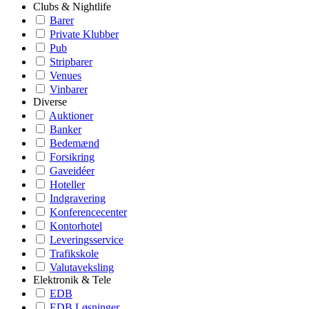
Clubs & Nightlife
Barer
Private Klubber
Pub
Stripbarer
Venues
Vinbarer
Diverse
Auktioner
Banker
Bedemænd
Forsikring
Gaveidéer
Hoteller
Indgravering
Konferencecenter
Kontorhotel
Leveringsservice
Trafikskole
Valutaveksling
Elektronik & Tele
EDB
EDB Løsninger