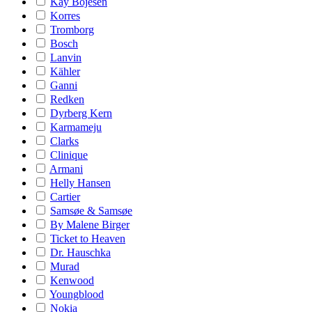
Kay Bojesen
Korres
Tromborg
Bosch
Lanvin
Kähler
Ganni
Redken
Dyrberg Kern
Karmameju
Clarks
Clinique
Armani
Helly Hansen
Cartier
Samsøe & Samsøe
By Malene Birger
Ticket to Heaven
Dr. Hauschka
Murad
Kenwood
Youngblood
Nokia