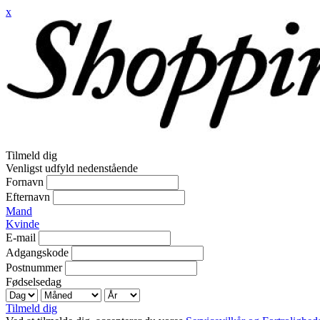
x
Tilmeld dig
Venligst udfyld nedenstående
Fornavn
Efternavn
Mand
Kvinde
E-mail
Adgangskode
Postnummer
Fødselsedag
Tilmeld dig