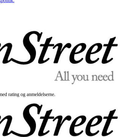
politik.
med rating og anmeldelserne.