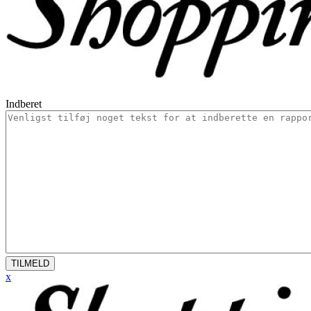
Indberet
TILMELD
x