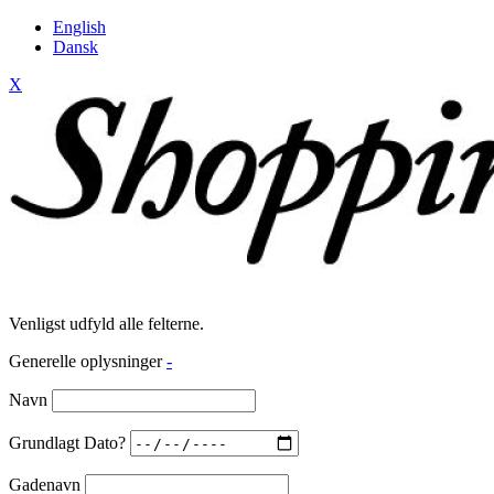
English
Dansk
X
Venligst udfyld alle felterne.
Generelle oplysninger
-
Navn
Grundlagt Dato?
Gadenavn