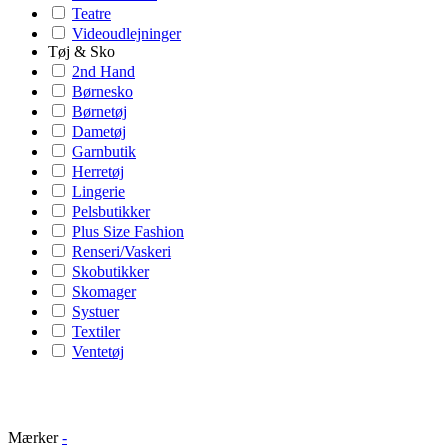
Teatre
Videoudlejninger
Tøj & Sko
2nd Hand
Børnesko
Børnetøj
Dametøj
Garnbutik
Herretøj
Lingerie
Pelsbutikker
Plus Size Fashion
Renseri/Vaskeri
Skobutikker
Skomager
Systuer
Textiler
Ventetøj
Mærker
-