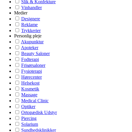
Slik & Konfekture
Vinhandler
Medier
Designere
Reklame
Trykkerier
Personlig pleje
Akupunktur
Apoteker
Beauty Saloner
Fodterapi
Frisørsaloner
Fysioterapi
Hørecenter
Helsekost
Kosmetik
Massage
Medical Clinic
Optiker
Ortopædisk Udstyr
Piercing
Solarium
Sundhedsklinikker