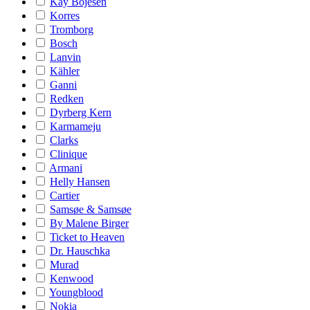
Kay Bojesen
Korres
Tromborg
Bosch
Lanvin
Kähler
Ganni
Redken
Dyrberg Kern
Karmameju
Clarks
Clinique
Armani
Helly Hansen
Cartier
Samsøe & Samsøe
By Malene Birger
Ticket to Heaven
Dr. Hauschka
Murad
Kenwood
Youngblood
Nokia