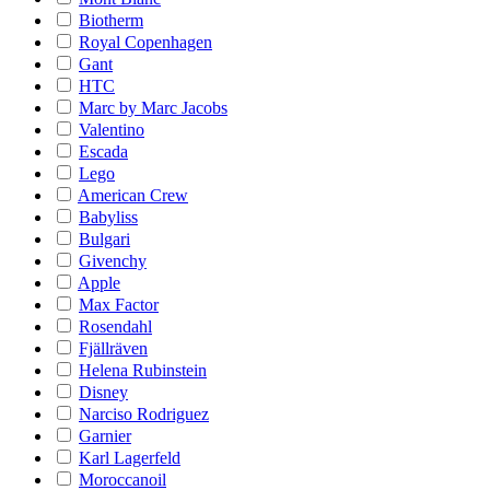
Biotherm
Royal Copenhagen
Gant
HTC
Marc by Marc Jacobs
Valentino
Escada
Lego
American Crew
Babyliss
Bulgari
Givenchy
Apple
Max Factor
Rosendahl
Fjällräven
Helena Rubinstein
Disney
Narciso Rodriguez
Garnier
Karl Lagerfeld
Moroccanoil