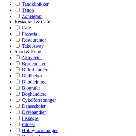
Tandklinikker
Tattoo
Zoneterapi
Restaurant & Cafe
Cafe
Pizzaria
Restauranter
Take Away
Sport & Fritid
Aktiviteter
Børneudstyr
Bilforhandler
Biltilbehør
Biludlejning
Biografer
Boghandlere
Cykelforretninger
Danseskoler
Dyrehandler
Fiskegrej
Fitness
Hobbyforretninger