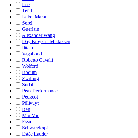
Lee
Tefal
Isabel Marant
Sorel
Guerlain
Alexander Wang
Day Birger et Mikkelsen
Iittala
Vagabond
Roberto Cavalli
Wolford
Bodum
Zwilling
Södahl
Peak Performance
Peugeot
Pillivuyt
Ren
Miu Miu
Essie
Schwarzkopf
Estée Lauder