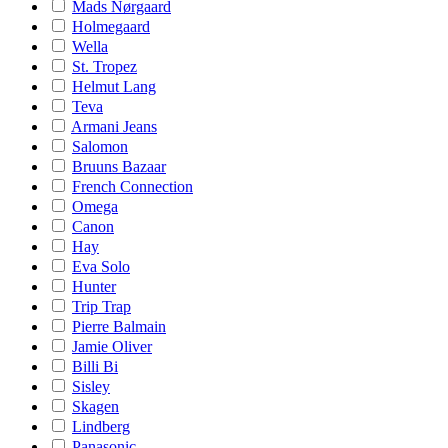
Mads Nørgaard
Holmegaard
Wella
St. Tropez
Helmut Lang
Teva
Armani Jeans
Salomon
Bruuns Bazaar
French Connection
Omega
Canon
Hay
Eva Solo
Hunter
Trip Trap
Pierre Balmain
Jamie Oliver
Billi Bi
Sisley
Skagen
Lindberg
Panasonic