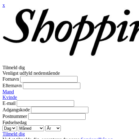
x
Tilmeld dig
Venligst udfyld nedenstående
Fornavn
Efternavn
Mand
Kvinde
E-mail
Adgangskode
Postnummer
Fødselsedag
Tilmeld dig