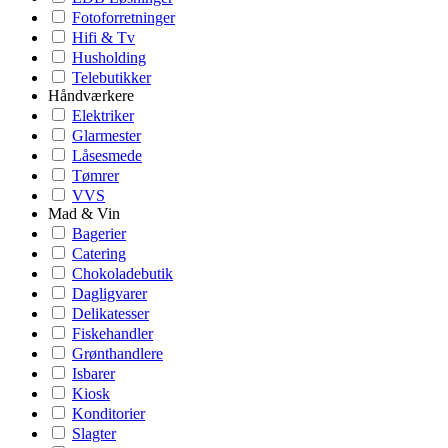
Fotoforretninger
Hifi & Tv
Husholding
Telebutikker
Håndværkere
Elektriker
Glarmester
Låsesmede
Tømrer
VVS
Mad & Vin
Bagerier
Catering
Chokoladebutik
Dagligvarer
Delikatesser
Fiskehandler
Grønthandlere
Isbarer
Kiosk
Konditorier
Slagter