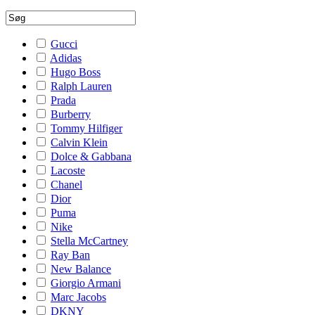
Gucci
Adidas
Hugo Boss
Ralph Lauren
Prada
Burberry
Tommy Hilfiger
Calvin Klein
Dolce & Gabbana
Lacoste
Chanel
Dior
Puma
Nike
Stella McCartney
Ray Ban
New Balance
Giorgio Armani
Marc Jacobs
DKNY