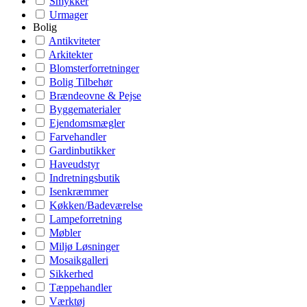
Smykker
Urmager
Bolig
Antikviteter
Arkitekter
Blomsterforretninger
Bolig Tilbehør
Brændeovne & Pejse
Byggematerialer
Ejendomsmægler
Farvehandler
Gardinbutikker
Haveudstyr
Indretningsbutik
Isenkræmmer
Køkken/Badeværelse
Lampeforretning
Møbler
Miljø Løsninger
Mosaikgalleri
Sikkerhed
Tæppehandler
Værktøj