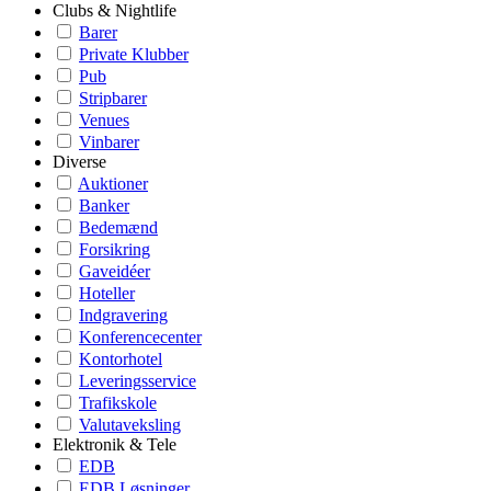
Clubs & Nightlife
Barer
Private Klubber
Pub
Stripbarer
Venues
Vinbarer
Diverse
Auktioner
Banker
Bedemænd
Forsikring
Gaveidéer
Hoteller
Indgravering
Konferencecenter
Kontorhotel
Leveringsservice
Trafikskole
Valutaveksling
Elektronik & Tele
EDB
EDB Løsninger