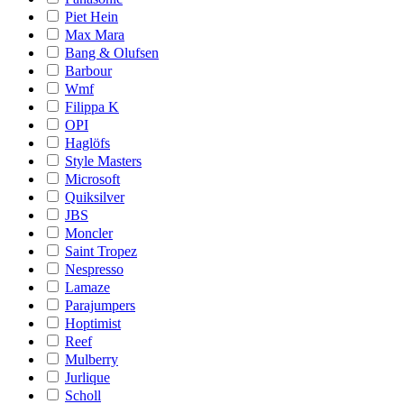
Piet Hein
Max Mara
Bang & Olufsen
Barbour
Wmf
Filippa K
OPI
Haglöfs
Style Masters
Microsoft
Quiksilver
JBS
Moncler
Saint Tropez
Nespresso
Lamaze
Parajumpers
Hoptimist
Reef
Mulberry
Jurlique
Scholl