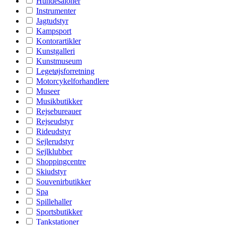
Hundesaloner
Instrumenter
Jagtudstyr
Kampsport
Kontorartikler
Kunstgalleri
Kunstmuseum
Legetøjsforretning
Motorcykelforhandlere
Museer
Musikbutikker
Rejsebureauer
Rejseudstyr
Rideudstyr
Sejlerudstyr
Sejlklubber
Shoppingcentre
Skiudstyr
Souvenirbutikker
Spa
Spillehaller
Sportsbutikker
Tankstationer