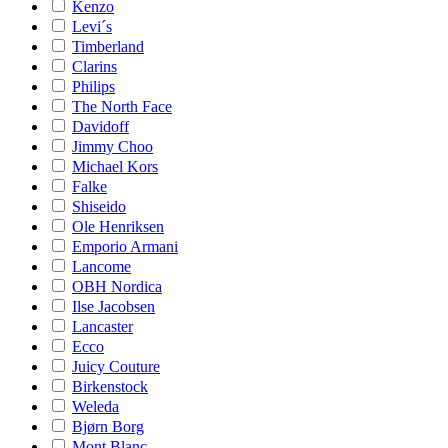
Kenzo
Levi´s
Timberland
Clarins
Philips
The North Face
Davidoff
Jimmy Choo
Michael Kors
Falke
Shiseido
Ole Henriksen
Emporio Armani
Lancome
OBH Nordica
Ilse Jacobsen
Lancaster
Ecco
Juicy Couture
Birkenstock
Weleda
Bjørn Borg
Mont Blanc