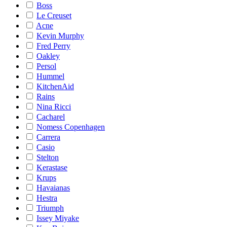
Boss
Le Creuset
Acne
Kevin Murphy
Fred Perry
Oakley
Persol
Hummel
KitchenAid
Rains
Nina Ricci
Cacharel
Nomess Copenhagen
Carrera
Casio
Stelton
Kerastase
Krups
Havaianas
Hestra
Triumph
Issey Miyake