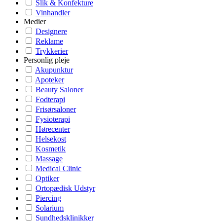
Slik & Konfekture
Vinhandler
Medier
Designere
Reklame
Trykkerier
Personlig pleje
Akupunktur
Apoteker
Beauty Saloner
Fodterapi
Frisørsaloner
Fysioterapi
Hørecenter
Helsekost
Kosmetik
Massage
Medical Clinic
Optiker
Ortopædisk Udstyr
Piercing
Solarium
Sundhedsklinikker