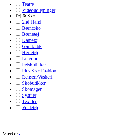
Teatre
Videoudlejninger
Tøj & Sko
2nd Hand
Børnesko
Børnetøj
Dametøj
Garnbutik
Herretøj
Lingerie
Pelsbutikker
Plus Size Fashion
Renseri/Vaskeri
Skobutikker
Skomager
Systuer
Textiler
Ventetøj
Mærker
-