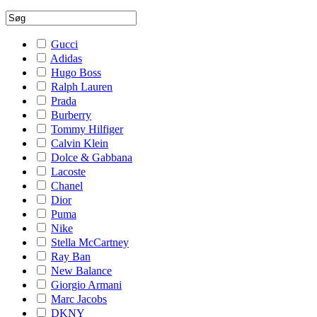
Gucci
Adidas
Hugo Boss
Ralph Lauren
Prada
Burberry
Tommy Hilfiger
Calvin Klein
Dolce & Gabbana
Lacoste
Chanel
Dior
Puma
Nike
Stella McCartney
Ray Ban
New Balance
Giorgio Armani
Marc Jacobs
DKNY