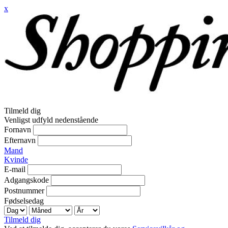
x
Tilmeld dig
Venligst udfyld nedenstående
Fornavn
Efternavn
Mand
Kvinde
E-mail
Adgangskode
Postnummer
Fødselsedag
Tilmeld dig