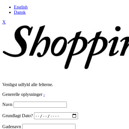
English
Dansk
X
Venligst udfyld alle felterne.
Generelle oplysninger
-
Navn
Grundlagt Dato?
Gadenavn