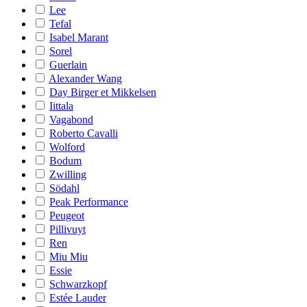
Lee
Tefal
Isabel Marant
Sorel
Guerlain
Alexander Wang
Day Birger et Mikkelsen
Iittala
Vagabond
Roberto Cavalli
Wolford
Bodum
Zwilling
Södahl
Peak Performance
Peugeot
Pillivuyt
Ren
Miu Miu
Essie
Schwarzkopf
Estée Lauder