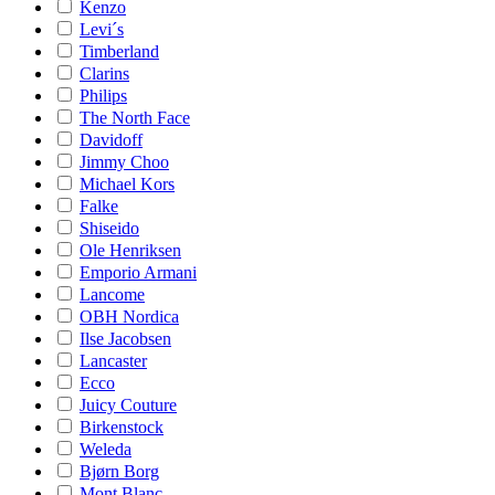
Kenzo
Levi´s
Timberland
Clarins
Philips
The North Face
Davidoff
Jimmy Choo
Michael Kors
Falke
Shiseido
Ole Henriksen
Emporio Armani
Lancome
OBH Nordica
Ilse Jacobsen
Lancaster
Ecco
Juicy Couture
Birkenstock
Weleda
Bjørn Borg
Mont Blanc