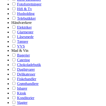
Fotoforretninger
Hifi & Tv
Husholding
Telebutikker
Håndværkere
Elektriker
Glarmester
Låsesmede
Tømrer
VVS
Mad & Vin
Bagerier
Catering
Chokoladebutik
Dagligvarer
Delikatesser
Fiskehandler
Grønthandlere
Isbarer
Kiosk
Konditorier
Slagter