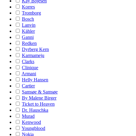
Kay Bojesen
Korres
Tromborg
Bosch
Lanvin
Kähler
Ganni
Redken
Dyrberg Kern
Karmameju
Clarks
Clinique
Armani
Helly Hansen
Cartier
Samsøe & Samsøe
By Malene Birger
Ticket to Heaven
Dr. Hauschka
Murad
Kenwood
Youngblood
Nokia