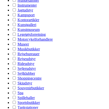
Hundesaloner
Instrumenter
Jagtudstyr
Kampsport
Kontorartikler
Kunstgalleri
Kunstmuseum
Legetøjsforretning
Motorcykelforhandlere
Museer
Musikbutikker
Rejsebureauer
Rejseudstyr
Rideudstyr
Sejlerudstyr
Sejlklubber
Shoppingcentre
Skiudstyr
Souvenirbutikker
Spa
Spillehaller
Sportsbutikker
Tankstationer