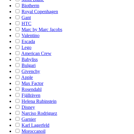
Biotherm
Royal Copenhagen
Gant
HTC
Marc by Marc Jacobs
Valentino
Escada
Lego
American Crew
Babyliss
Bulgari
Givenchy
Apple
Max Factor
Rosendahl
Fjällräven
Helena Rubinstein
Disney
Narciso Rodriguez
Garnier
Karl Lagerfeld
Moroccanoil