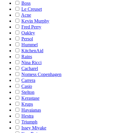
Boss
Le Creuset
Acne
Kevin Murphy
Fred Perry
Oakley
Persol
Hummel
KitchenAid
Rains
Nina Ricci
Cacharel
Nomess Copenhagen
Carrera
Casio
Stelton
Kerastase
Krups
Havaianas
Hestra
Triumph
Issey Miyake