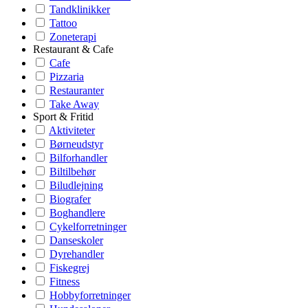
Tandklinikker
Tattoo
Zoneterapi
Restaurant & Cafe
Cafe
Pizzaria
Restauranter
Take Away
Sport & Fritid
Aktiviteter
Børneudstyr
Bilforhandler
Biltilbehør
Biludlejning
Biografer
Boghandlere
Cykelforretninger
Danseskoler
Dyrehandler
Fiskegrej
Fitness
Hobbyforretninger