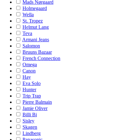
Mads Nørgaard
Holmegaard
Wella
St. Tropez
Helmut Lang
Teva
Armani Jeans
Salomon
Bruuns Bazaar
French Connection
Omega
Canon
Hay
Eva Solo
Hunter
Trip Trap
Pierre Balmain
Jamie Oliver
Billi Bi
Sisley
Skagen
Lindberg
Panasonic