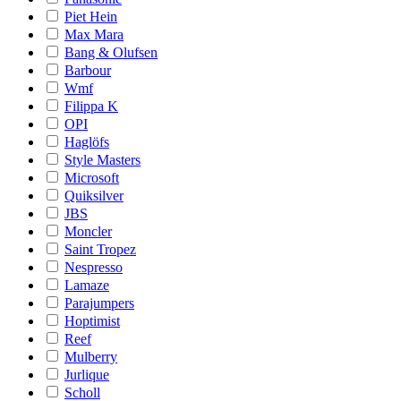
Piet Hein
Max Mara
Bang & Olufsen
Barbour
Wmf
Filippa K
OPI
Haglöfs
Style Masters
Microsoft
Quiksilver
JBS
Moncler
Saint Tropez
Nespresso
Lamaze
Parajumpers
Hoptimist
Reef
Mulberry
Jurlique
Scholl