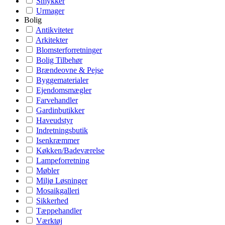
Smykker
Urmager
Bolig
Antikviteter
Arkitekter
Blomsterforretninger
Bolig Tilbehør
Brændeovne & Pejse
Byggematerialer
Ejendomsmægler
Farvehandler
Gardinbutikker
Haveudstyr
Indretningsbutik
Isenkræmmer
Køkken/Badeværelse
Lampeforretning
Møbler
Miljø Løsninger
Mosaikgalleri
Sikkerhed
Tæppehandler
Værktøj