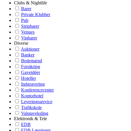
Clubs & Nightlife
Barer
Private Klubber
Pub
Stripbarer
Venues
Vinbarer
Diverse
Auktioner
Banker
Bedemænd
Forsikring
Gaveidéer
Hoteller
Indgravering
Konferencecenter
Kontorhotel
Leveringsservice
Trafikskole
Valutaveksling
Elektronik & Tele
EDB
EDB Løsninger