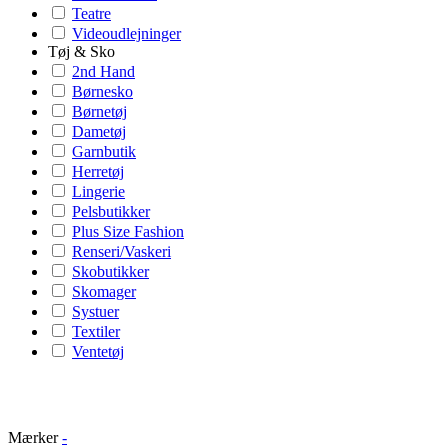
Teatre
Videoudlejninger
Tøj & Sko
2nd Hand
Børnesko
Børnetøj
Dametøj
Garnbutik
Herretøj
Lingerie
Pelsbutikker
Plus Size Fashion
Renseri/Vaskeri
Skobutikker
Skomager
Systuer
Textiler
Ventetøj
Mærker
-