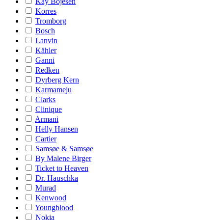
Kay Bojesen
Korres
Tromborg
Bosch
Lanvin
Kähler
Ganni
Redken
Dyrberg Kern
Karmameju
Clarks
Clinique
Armani
Helly Hansen
Cartier
Samsøe & Samsøe
By Malene Birger
Ticket to Heaven
Dr. Hauschka
Murad
Kenwood
Youngblood
Nokia