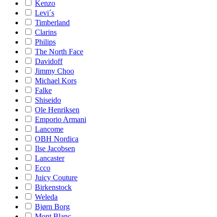
Kenzo
Levi´s
Timberland
Clarins
Philips
The North Face
Davidoff
Jimmy Choo
Michael Kors
Falke
Shiseido
Ole Henriksen
Emporio Armani
Lancome
OBH Nordica
Ilse Jacobsen
Lancaster
Ecco
Juicy Couture
Birkenstock
Weleda
Bjørn Borg
Mont Blanc