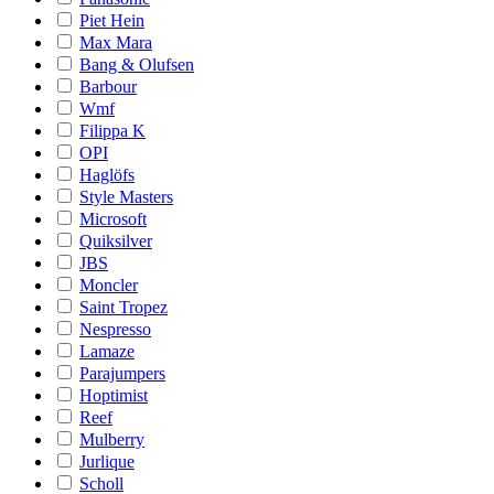
Piet Hein
Max Mara
Bang & Olufsen
Barbour
Wmf
Filippa K
OPI
Haglöfs
Style Masters
Microsoft
Quiksilver
JBS
Moncler
Saint Tropez
Nespresso
Lamaze
Parajumpers
Hoptimist
Reef
Mulberry
Jurlique
Scholl