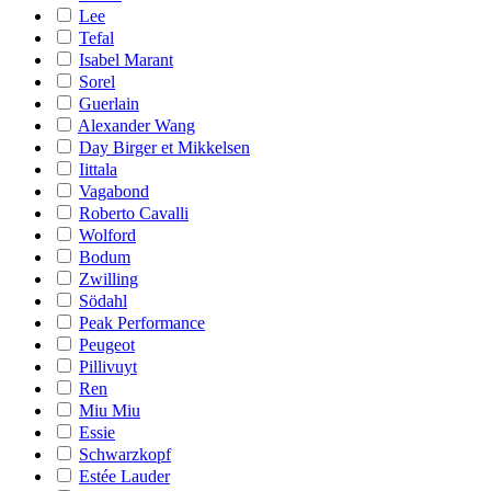
Lee
Tefal
Isabel Marant
Sorel
Guerlain
Alexander Wang
Day Birger et Mikkelsen
Iittala
Vagabond
Roberto Cavalli
Wolford
Bodum
Zwilling
Södahl
Peak Performance
Peugeot
Pillivuyt
Ren
Miu Miu
Essie
Schwarzkopf
Estée Lauder