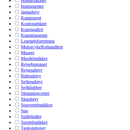
Hundesaloner
Instrumenter
Jagtudstyr
Kampsport
Kontorartikler
Kunstgalleri
Kunstmuseum
Legetøjsforretning
Motorcykelforhandlere
Museer
Musikbutikker
Rejsebureauer
Rejseudstyr
Rideudstyr
Sejlerudstyr
Sejlklubber
Shoppingcentre
Skiudstyr
Souvenirbutikker
Spa
Spillehaller
Sportsbutikker
Tankstationer