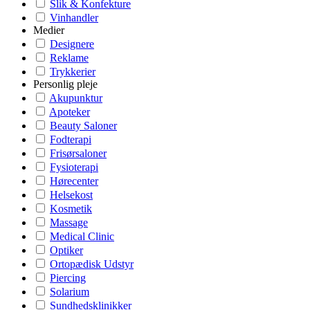
Slik & Konfekture
Vinhandler
Medier
Designere
Reklame
Trykkerier
Personlig pleje
Akupunktur
Apoteker
Beauty Saloner
Fodterapi
Frisørsaloner
Fysioterapi
Hørecenter
Helsekost
Kosmetik
Massage
Medical Clinic
Optiker
Ortopædisk Udstyr
Piercing
Solarium
Sundhedsklinikker