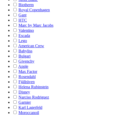
Biotherm
Royal Copenhagen
Gant
HTC
Marc by Marc Jacobs
Valentino
Escada
Lego
American Crew
Babyliss
Bulgari
Givenchy
Apple
Max Factor
Rosendahl
Fjällräven
Helena Rubinstein
Disney
Narciso Rodriguez
Garnier
Karl Lagerfeld
Moroccanoil