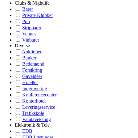
Clubs & Nightlife
Barer
Private Klubber
Pub
Stripbarer
Venues
Vinbarer
Diverse
Auktioner
Banker
Bedemænd
Forsikring
Gaveidéer
Hoteller
Indgravering
Konferencecenter
Kontorhotel
Leveringsservice
Trafikskole
Valutaveksling
Elektronik & Tele
EDB
EDB Løsninger