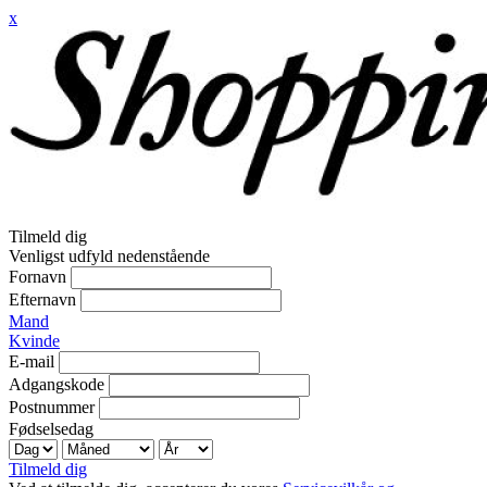
x
Tilmeld dig
Venligst udfyld nedenstående
Fornavn
Efternavn
Mand
Kvinde
E-mail
Adgangskode
Postnummer
Fødselsedag
Tilmeld dig