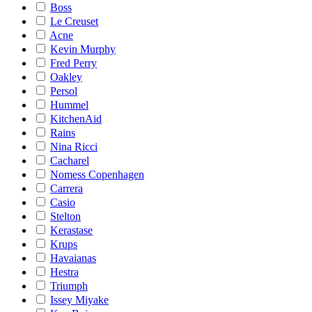
Boss
Le Creuset
Acne
Kevin Murphy
Fred Perry
Oakley
Persol
Hummel
KitchenAid
Rains
Nina Ricci
Cacharel
Nomess Copenhagen
Carrera
Casio
Stelton
Kerastase
Krups
Havaianas
Hestra
Triumph
Issey Miyake