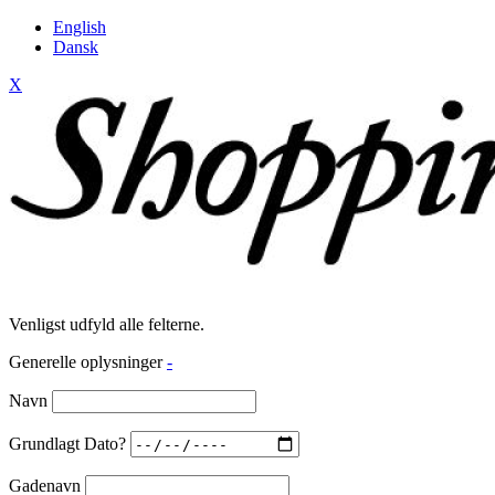
English
Dansk
X
Venligst udfyld alle felterne.
Generelle oplysninger
-
Navn
Grundlagt Dato?
Gadenavn