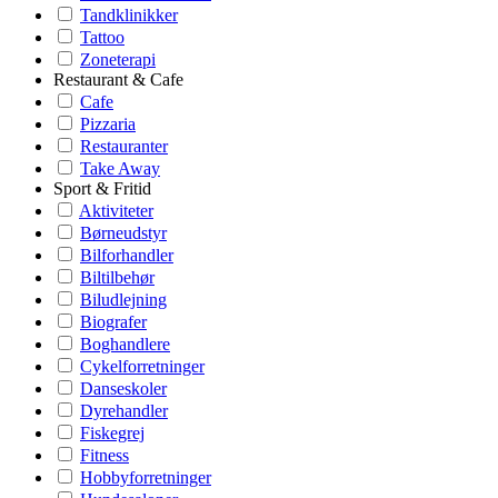
Tandklinikker
Tattoo
Zoneterapi
Restaurant & Cafe
Cafe
Pizzaria
Restauranter
Take Away
Sport & Fritid
Aktiviteter
Børneudstyr
Bilforhandler
Biltilbehør
Biludlejning
Biografer
Boghandlere
Cykelforretninger
Danseskoler
Dyrehandler
Fiskegrej
Fitness
Hobbyforretninger