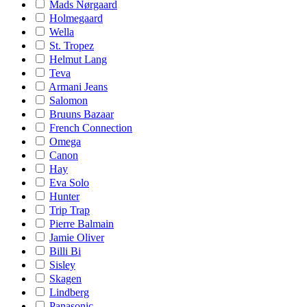
Mads Nørgaard
Holmegaard
Wella
St. Tropez
Helmut Lang
Teva
Armani Jeans
Salomon
Bruuns Bazaar
French Connection
Omega
Canon
Hay
Eva Solo
Hunter
Trip Trap
Pierre Balmain
Jamie Oliver
Billi Bi
Sisley
Skagen
Lindberg
Panasonic