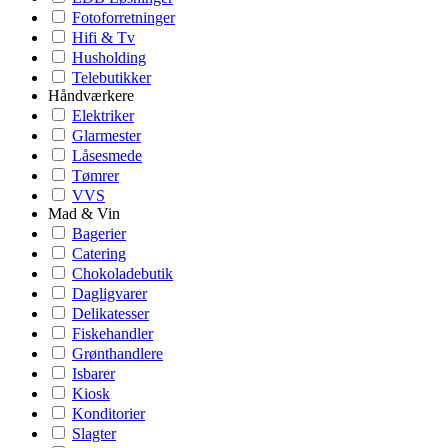
Fotoforretninger
Hifi & Tv
Husholding
Telebutikker
Håndværkere
Elektriker
Glarmester
Låsesmede
Tømrer
VVS
Mad & Vin
Bagerier
Catering
Chokoladebutik
Dagligvarer
Delikatesser
Fiskehandler
Grønthandlere
Isbarer
Kiosk
Konditorier
Slagter