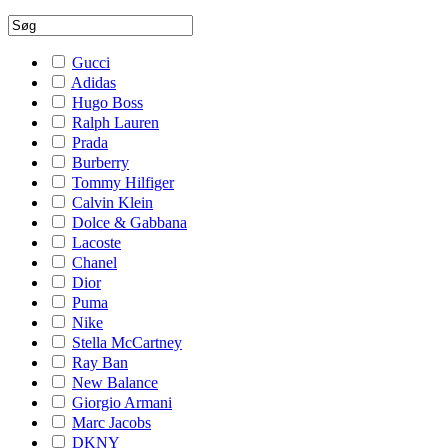
Gucci
Adidas
Hugo Boss
Ralph Lauren
Prada
Burberry
Tommy Hilfiger
Calvin Klein
Dolce & Gabbana
Lacoste
Chanel
Dior
Puma
Nike
Stella McCartney
Ray Ban
New Balance
Giorgio Armani
Marc Jacobs
DKNY