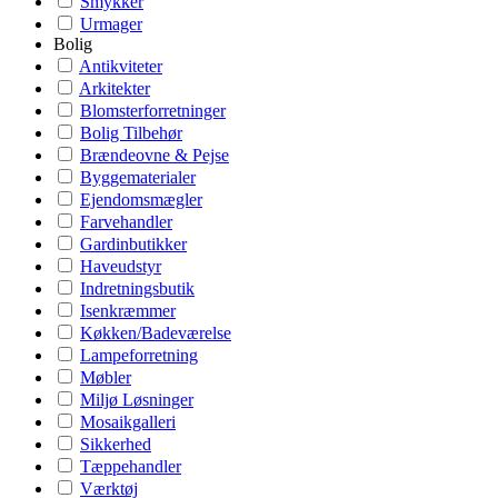
Smykker
Urmager
Bolig
Antikviteter
Arkitekter
Blomsterforretninger
Bolig Tilbehør
Brændeovne & Pejse
Byggematerialer
Ejendomsmægler
Farvehandler
Gardinbutikker
Haveudstyr
Indretningsbutik
Isenkræmmer
Køkken/Badeværelse
Lampeforretning
Møbler
Miljø Løsninger
Mosaikgalleri
Sikkerhed
Tæppehandler
Værktøj