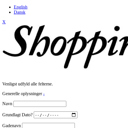
English
Dansk
X
Venligst udfyld alle felterne.
Generelle oplysninger
-
Navn
Grundlagt Dato?
Gadenavn