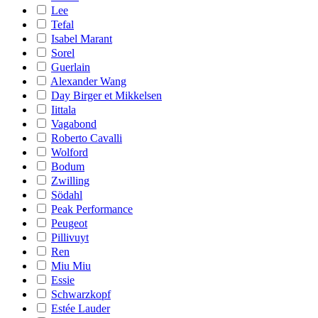
Lee
Tefal
Isabel Marant
Sorel
Guerlain
Alexander Wang
Day Birger et Mikkelsen
Iittala
Vagabond
Roberto Cavalli
Wolford
Bodum
Zwilling
Södahl
Peak Performance
Peugeot
Pillivuyt
Ren
Miu Miu
Essie
Schwarzkopf
Estée Lauder