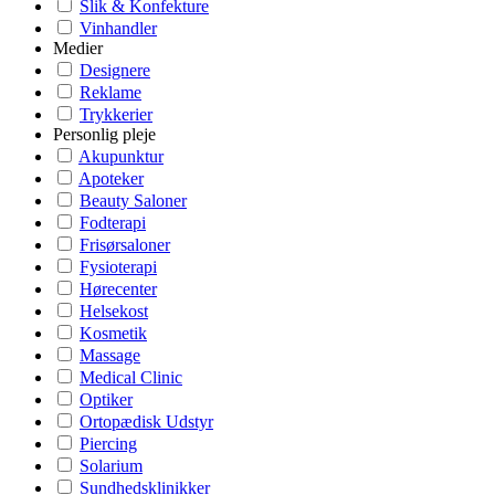
Slik & Konfekture
Vinhandler
Medier
Designere
Reklame
Trykkerier
Personlig pleje
Akupunktur
Apoteker
Beauty Saloner
Fodterapi
Frisørsaloner
Fysioterapi
Hørecenter
Helsekost
Kosmetik
Massage
Medical Clinic
Optiker
Ortopædisk Udstyr
Piercing
Solarium
Sundhedsklinikker