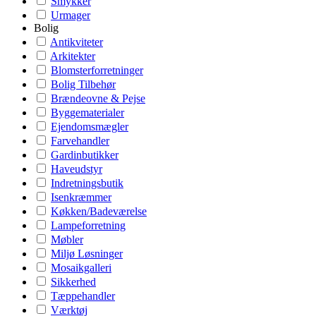
Smykker
Urmager
Bolig
Antikviteter
Arkitekter
Blomsterforretninger
Bolig Tilbehør
Brændeovne & Pejse
Byggematerialer
Ejendomsmægler
Farvehandler
Gardinbutikker
Haveudstyr
Indretningsbutik
Isenkræmmer
Køkken/Badeværelse
Lampeforretning
Møbler
Miljø Løsninger
Mosaikgalleri
Sikkerhed
Tæppehandler
Værktøj