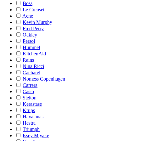
Boss
Le Creuset
Acne
Kevin Murphy
Fred Perry
Oakley
Persol
Hummel
KitchenAid
Rains
Nina Ricci
Cacharel
Nomess Copenhagen
Carrera
Casio
Stelton
Kerastase
Krups
Havaianas
Hestra
Triumph
Issey Miyake