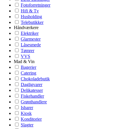
Fotoforretninger
Hifi & Tv
Husholding
Telebutikker
Håndværkere
Elektriker
Glarmester
Låsesmede
Tømrer
VVS
Mad & Vin
Bagerier
Catering
Chokoladebutik
Dagligvarer
Delikatesser
Fiskehandler
Grønthandlere
Isbarer
Kiosk
Konditorier
Slagter