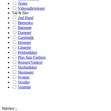
Teatre
Videoudlejninger
Tøj & Sko
2nd Hand
Børnesko
Børnetøj
Dametøj
Garnbutik
Herretøj
Lingerie
Pelsbutikker
Plus Size Fashion
Renseri/Vaskeri
Skobutikker
Skomager
Systuer
Textiler
Ventetøj
Mærker
-