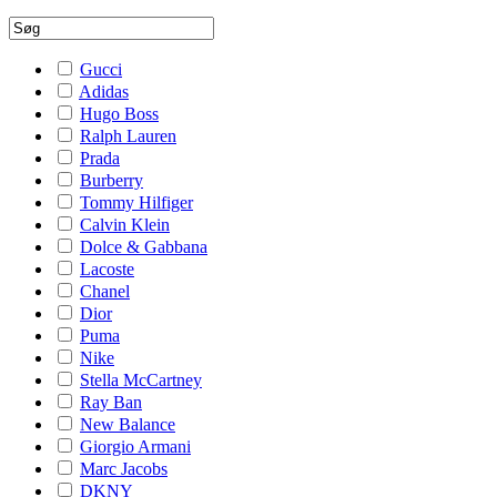
Gucci
Adidas
Hugo Boss
Ralph Lauren
Prada
Burberry
Tommy Hilfiger
Calvin Klein
Dolce & Gabbana
Lacoste
Chanel
Dior
Puma
Nike
Stella McCartney
Ray Ban
New Balance
Giorgio Armani
Marc Jacobs
DKNY