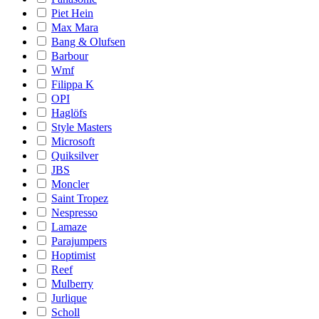
Piet Hein
Max Mara
Bang & Olufsen
Barbour
Wmf
Filippa K
OPI
Haglöfs
Style Masters
Microsoft
Quiksilver
JBS
Moncler
Saint Tropez
Nespresso
Lamaze
Parajumpers
Hoptimist
Reef
Mulberry
Jurlique
Scholl