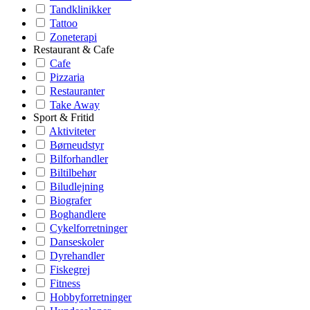
Tandklinikker
Tattoo
Zoneterapi
Restaurant & Cafe
Cafe
Pizzaria
Restauranter
Take Away
Sport & Fritid
Aktiviteter
Børneudstyr
Bilforhandler
Biltilbehør
Biludlejning
Biografer
Boghandlere
Cykelforretninger
Danseskoler
Dyrehandler
Fiskegrej
Fitness
Hobbyforretninger