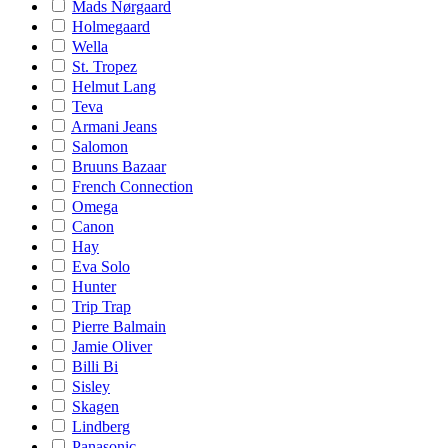
Mads Nørgaard
Holmegaard
Wella
St. Tropez
Helmut Lang
Teva
Armani Jeans
Salomon
Bruuns Bazaar
French Connection
Omega
Canon
Hay
Eva Solo
Hunter
Trip Trap
Pierre Balmain
Jamie Oliver
Billi Bi
Sisley
Skagen
Lindberg
Panasonic