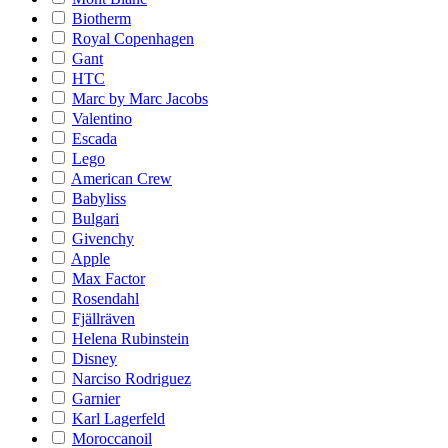
Biotherm
Royal Copenhagen
Gant
HTC
Marc by Marc Jacobs
Valentino
Escada
Lego
American Crew
Babyliss
Bulgari
Givenchy
Apple
Max Factor
Rosendahl
Fjällräven
Helena Rubinstein
Disney
Narciso Rodriguez
Garnier
Karl Lagerfeld
Moroccanoil