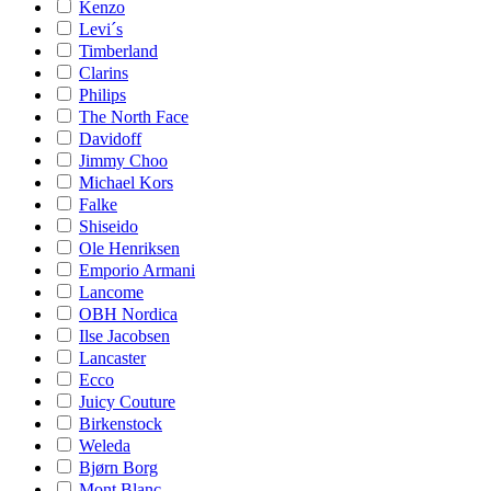
Kenzo
Levi´s
Timberland
Clarins
Philips
The North Face
Davidoff
Jimmy Choo
Michael Kors
Falke
Shiseido
Ole Henriksen
Emporio Armani
Lancome
OBH Nordica
Ilse Jacobsen
Lancaster
Ecco
Juicy Couture
Birkenstock
Weleda
Bjørn Borg
Mont Blanc