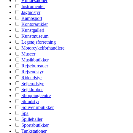
Hundesaloner
Instrumenter
Jagtudstyr
Kampsport
Kontorartikler
Kunstgalleri
Kunstmuseum
Legetøjsforretning
Motorcykelforhandlere
Museer
Musikbutikker
Rejsebureauer
Rejseudstyr
Rideudstyr
Sejlerudstyr
Sejlklubber
Shoppingcentre
Skiudstyr
Souvenirbutikker
Spa
Spillehaller
Sportsbutikker
Tankstationer