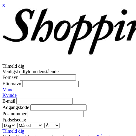
x
Tilmeld dig
Venligst udfyld nedenstående
Fornavn
Efternavn
Mand
Kvinde
E-mail
Adgangskode
Postnummer
Fødselsedag
Tilmeld dig