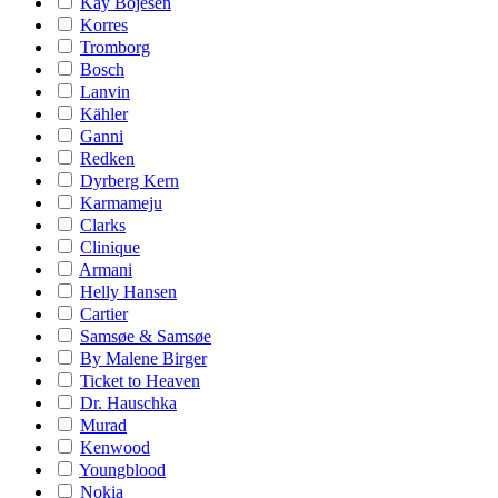
Kay Bojesen
Korres
Tromborg
Bosch
Lanvin
Kähler
Ganni
Redken
Dyrberg Kern
Karmameju
Clarks
Clinique
Armani
Helly Hansen
Cartier
Samsøe & Samsøe
By Malene Birger
Ticket to Heaven
Dr. Hauschka
Murad
Kenwood
Youngblood
Nokia