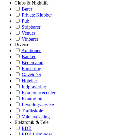
Clubs & Nightlife
Barer
Private Klubber
Pub
Stripbarer
Venues
Vinbarer
Diverse
Auktioner
Banker
Bedemænd
Forsikring
Gaveidéer
Hoteller
Indgravering
Konferencecenter
Kontorhotel
Leveringsservice
Trafikskole
Valutaveksling
Elektronik & Tele
EDB
EDB Løsninger