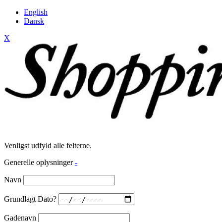
English
Dansk
X
Venligst udfyld alle felterne.
Generelle oplysninger
-
Navn
Grundlagt Dato?
Gadenavn