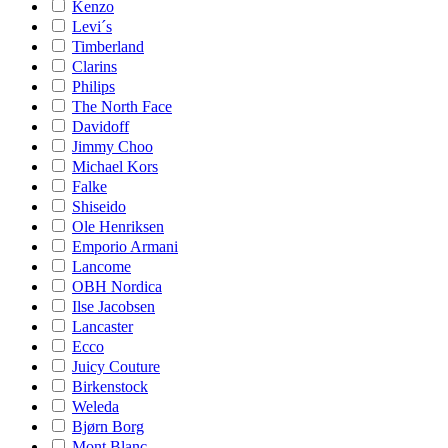
Kenzo
Levi´s
Timberland
Clarins
Philips
The North Face
Davidoff
Jimmy Choo
Michael Kors
Falke
Shiseido
Ole Henriksen
Emporio Armani
Lancome
OBH Nordica
Ilse Jacobsen
Lancaster
Ecco
Juicy Couture
Birkenstock
Weleda
Bjørn Borg
Mont Blanc