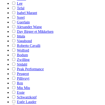
Lee
Tefal
Isabel Marant
Sorel
Guerlain
Alexander Wang
Day Birger et Mikkelsen
Iittala
Vagabond
Roberto Cavalli
Wolford
Bodum
Zwilling
Södahl
Peak Performance
Peugeot
Pillivuyt
Ren
Miu Miu
Essie
Schwarzkopf
Estée Lauder