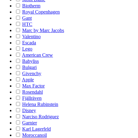
Biotherm
Royal Copenhagen
Gant
HTC
Marc by Marc Jacobs
Valentino
Escada
Lego
American Crew
Babyliss
Bulgari
Givenchy
Apple
Max Factor
Rosendahl
Fjällräven
Helena Rubinstein
Disney
Narciso Rodriguez
Garnier
Karl Lagerfeld
Moroccanoil