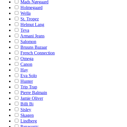
Mads Nørgaard
Holmegaard
Wella
St. Tropez
Helmut Lang
Teva
Armani Jeans
Salomon
Bruuns Bazaar
French Connection
Omega
Canon
Hay
Eva Solo
Hunter
Trip Trap
Pierre Balmain
Jamie Oliver
Billi Bi
Sisley
Skagen
Lindberg
Panasonic