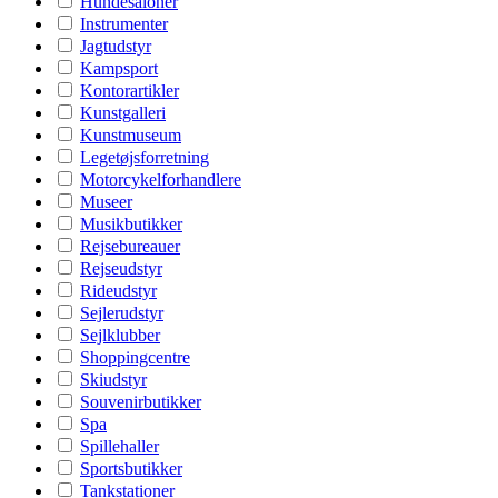
Hundesaloner
Instrumenter
Jagtudstyr
Kampsport
Kontorartikler
Kunstgalleri
Kunstmuseum
Legetøjsforretning
Motorcykelforhandlere
Museer
Musikbutikker
Rejsebureauer
Rejseudstyr
Rideudstyr
Sejlerudstyr
Sejlklubber
Shoppingcentre
Skiudstyr
Souvenirbutikker
Spa
Spillehaller
Sportsbutikker
Tankstationer