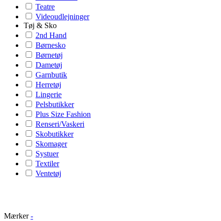
Teatre
Videoudlejninger
Tøj & Sko
2nd Hand
Børnesko
Børnetøj
Dametøj
Garnbutik
Herretøj
Lingerie
Pelsbutikker
Plus Size Fashion
Renseri/Vaskeri
Skobutikker
Skomager
Systuer
Textiler
Ventetøj
Mærker
-