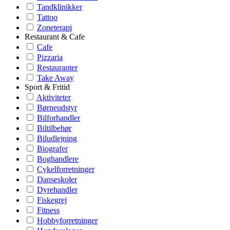
Tandklinikker
Tattoo
Zoneterapi
Restaurant & Cafe
Cafe
Pizzaria
Restauranter
Take Away
Sport & Fritid
Aktiviteter
Børneudstyr
Bilforhandler
Biltilbehør
Biludlejning
Biografer
Boghandlere
Cykelforretninger
Danseskoler
Dyrehandler
Fiskegrej
Fitness
Hobbyforretninger