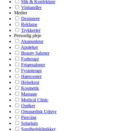
Slik & Konfekture
Vinhandler
Medier
Designere
Reklame
Trykkerier
Personlig pleje
Akupunktur
Apoteker
Beauty Saloner
Fodterapi
Frisørsaloner
Fysioterapi
Hørecenter
Helsekost
Kosmetik
Massage
Medical Clinic
Optiker
Ortopædisk Udstyr
Piercing
Solarium
Sundhedsklinikker