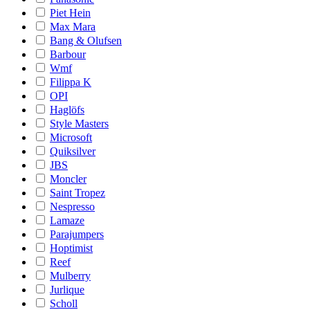
Piet Hein
Max Mara
Bang & Olufsen
Barbour
Wmf
Filippa K
OPI
Haglöfs
Style Masters
Microsoft
Quiksilver
JBS
Moncler
Saint Tropez
Nespresso
Lamaze
Parajumpers
Hoptimist
Reef
Mulberry
Jurlique
Scholl