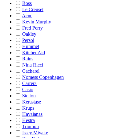
Boss
Le Creuset
Acne
Kevin Murphy
Fred Perry
Oakley
Persol
Hummel
KitchenAid
Rains
Nina Ricci
Cacharel
Nomess Copenhagen
Carrera
Casio
Stelton
Kerastase
Krups
Havaianas
Hestra
Triumph
Issey Miyake