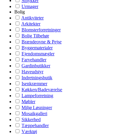
Smykker
Urmager
Bolig
Antikviteter
Arkitekter
Blomsterforretninger
Bolig Tilbehør
Brændeovne & Pejse
Byggematerialer
Ejendomsmægler
Farvehandler
Gardinbutikker
Haveudstyr
Indretningsbutik
Isenkræmmer
Køkken/Badeværelse
Lampeforretning
Møbler
Miljø Løsninger
Mosaikgalleri
Sikkerhed
Tæppehandler
Værktøj