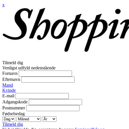
x
Tilmeld dig
Venligst udfyld nedenstående
Fornavn
Efternavn
Mand
Kvinde
E-mail
Adgangskode
Postnummer
Fødselsedag
Tilmeld dig