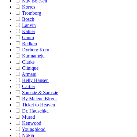
Kay Bojesen
Korres
Tromborg
Bosch
Lanvin
Kähler
Ganni
Redken
Dyrberg Kern
Karmameju
Clarks
Clinique
Armani
Helly Hansen
Cartier
Samsøe & Samsøe
By Malene Birger
Ticket to Heaven
Dr. Hauschka
Murad
Kenwood
Youngblood
Nokia