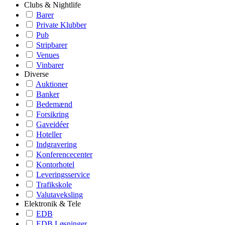
Clubs & Nightlife
Barer
Private Klubber
Pub
Stripbarer
Venues
Vinbarer
Diverse
Auktioner
Banker
Bedemænd
Forsikring
Gaveidéer
Hoteller
Indgravering
Konferencecenter
Kontorhotel
Leveringsservice
Trafikskole
Valutaveksling
Elektronik & Tele
EDB
EDB Løsninger