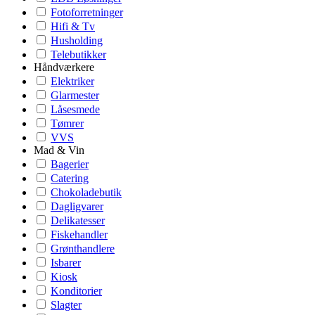
Fotoforretninger
Hifi & Tv
Husholding
Telebutikker
Håndværkere
Elektriker
Glarmester
Låsesmede
Tømrer
VVS
Mad & Vin
Bagerier
Catering
Chokoladebutik
Dagligvarer
Delikatesser
Fiskehandler
Grønthandlere
Isbarer
Kiosk
Konditorier
Slagter