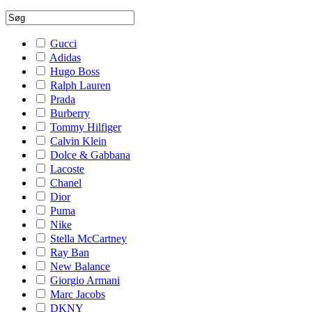
Gucci
Adidas
Hugo Boss
Ralph Lauren
Prada
Burberry
Tommy Hilfiger
Calvin Klein
Dolce & Gabbana
Lacoste
Chanel
Dior
Puma
Nike
Stella McCartney
Ray Ban
New Balance
Giorgio Armani
Marc Jacobs
DKNY