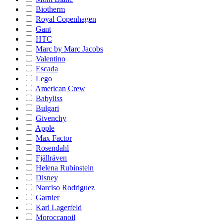
Biotherm
Royal Copenhagen
Gant
HTC
Marc by Marc Jacobs
Valentino
Escada
Lego
American Crew
Babyliss
Bulgari
Givenchy
Apple
Max Factor
Rosendahl
Fjällräven
Helena Rubinstein
Disney
Narciso Rodriguez
Garnier
Karl Lagerfeld
Moroccanoil