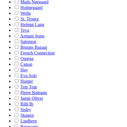
Mads Nørgaard
Holmegaard
Wella
St. Tropez
Helmut Lang
Teva
Armani Jeans
Salomon
Bruuns Bazaar
French Connection
Omega
Canon
Hay
Eva Solo
Hunter
Trip Trap
Pierre Balmain
Jamie Oliver
Billi Bi
Sisley
Skagen
Lindberg
Panasonic