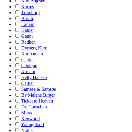
Kay Bojesen
Korres
Tromborg
Bosch
Lanvin
Kähler
Ganni
Redken
Dyrberg Kern
Karmameju
Clarks
Clinique
Armani
Helly Hansen
Cartier
Samsøe & Samsøe
By Malene Birger
Ticket to Heaven
Dr. Hauschka
Murad
Kenwood
Youngblood
Nokia