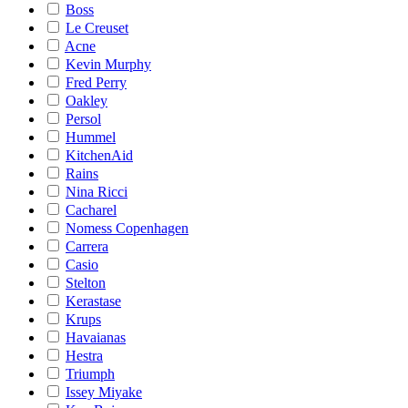
Boss
Le Creuset
Acne
Kevin Murphy
Fred Perry
Oakley
Persol
Hummel
KitchenAid
Rains
Nina Ricci
Cacharel
Nomess Copenhagen
Carrera
Casio
Stelton
Kerastase
Krups
Havaianas
Hestra
Triumph
Issey Miyake