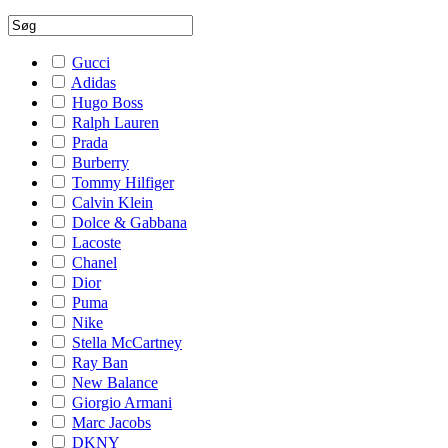
Gucci
Adidas
Hugo Boss
Ralph Lauren
Prada
Burberry
Tommy Hilfiger
Calvin Klein
Dolce & Gabbana
Lacoste
Chanel
Dior
Puma
Nike
Stella McCartney
Ray Ban
New Balance
Giorgio Armani
Marc Jacobs
DKNY