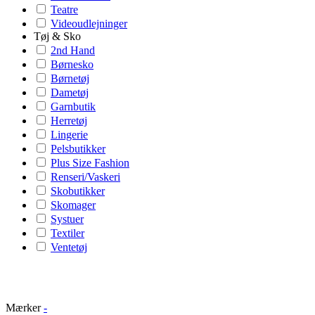
Teatre
Videoudlejninger
Tøj & Sko
2nd Hand
Børnesko
Børnetøj
Dametøj
Garnbutik
Herretøj
Lingerie
Pelsbutikker
Plus Size Fashion
Renseri/Vaskeri
Skobutikker
Skomager
Systuer
Textiler
Ventetøj
Mærker
-