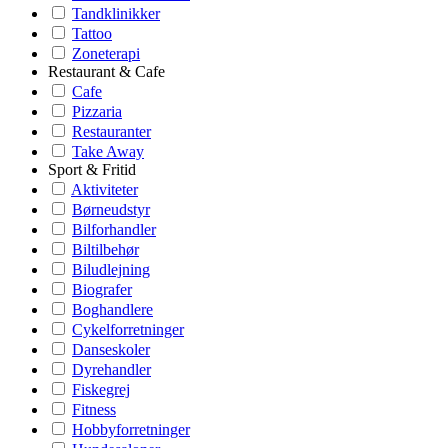
Tandklinikker
Tattoo
Zoneterapi
Restaurant & Cafe
Cafe
Pizzaria
Restauranter
Take Away
Sport & Fritid
Aktiviteter
Børneudstyr
Bilforhandler
Biltilbehør
Biludlejning
Biografer
Boghandlere
Cykelforretninger
Danseskoler
Dyrehandler
Fiskegrej
Fitness
Hobbyforretninger