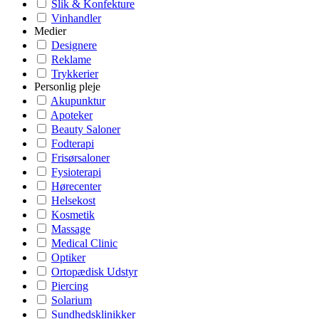
Slik & Konfekture
Vinhandler
Medier
Designere
Reklame
Trykkerier
Personlig pleje
Akupunktur
Apoteker
Beauty Saloner
Fodterapi
Frisørsaloner
Fysioterapi
Hørecenter
Helsekost
Kosmetik
Massage
Medical Clinic
Optiker
Ortopædisk Udstyr
Piercing
Solarium
Sundhedsklinikker