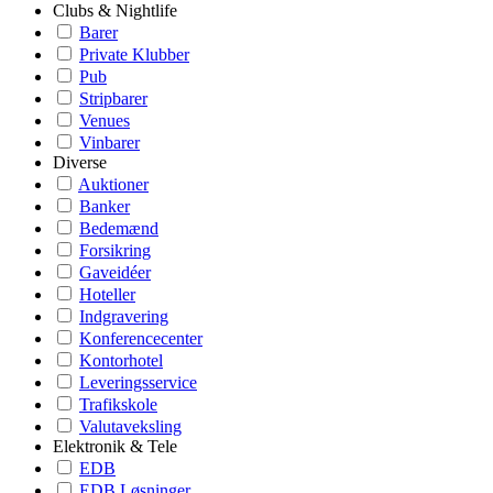
Clubs & Nightlife
Barer
Private Klubber
Pub
Stripbarer
Venues
Vinbarer
Diverse
Auktioner
Banker
Bedemænd
Forsikring
Gaveidéer
Hoteller
Indgravering
Konferencecenter
Kontorhotel
Leveringsservice
Trafikskole
Valutaveksling
Elektronik & Tele
EDB
EDB Løsninger