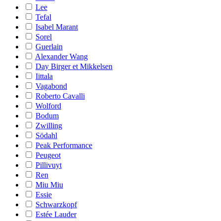
Lee
Tefal
Isabel Marant
Sorel
Guerlain
Alexander Wang
Day Birger et Mikkelsen
Iittala
Vagabond
Roberto Cavalli
Wolford
Bodum
Zwilling
Södahl
Peak Performance
Peugeot
Pillivuyt
Ren
Miu Miu
Essie
Schwarzkopf
Estée Lauder