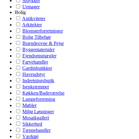
Smykker
Urmager
Bolig
Antikviteter
Arkitekter
Blomsterforretninger
Bolig Tilbehør
Brændeovne & Pejse
Byggematerialer
Ejendomsmægler
Farvehandler
Gardinbutikker
Haveudstyr
Indretningsbutik
Isenkræmmer
Køkken/Badeværelse
Lampeforretning
Møbler
Miljø Løsninger
Mosaikgalleri
Sikkerhed
Tæppehandler
Værktøj