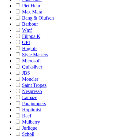
Piet Hein
Max Mara
Bang & Olufsen
Barbour
Wmf
Filippa K
OPI
Haglöfs
Style Masters
Microsoft
Quiksilver
JBS
Moncler
Saint Tropez
Nespresso
Lamaze
Parajumpers
Hoptimist
Reef
Mulberry
Jurlique
Scholl