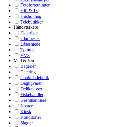
Fotoforretninger
Hifi & Tv
Husholding
Telebutikker
Håndværkere
Elektriker
Glarmester
Låsesmede
Tømrer
VVS
Mad & Vin
Bagerier
Catering
Chokoladebutik
Dagligvarer
Delikatesser
Fiskehandler
Grønthandlere
Isbarer
Kiosk
Konditorier
Slagter