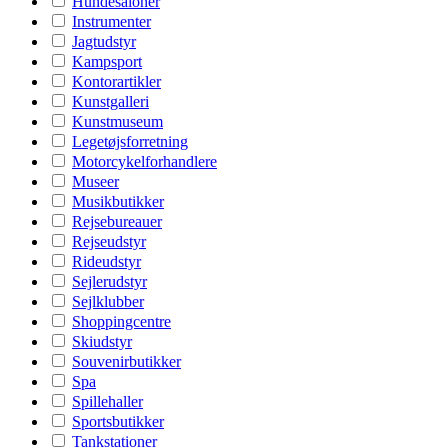
Hundesaloner
Instrumenter
Jagtudstyr
Kampsport
Kontorartikler
Kunstgalleri
Kunstmuseum
Legetøjsforretning
Motorcykelforhandlere
Museer
Musikbutikker
Rejsebureauer
Rejseudstyr
Rideudstyr
Sejlerudstyr
Sejlklubber
Shoppingcentre
Skiudstyr
Souvenirbutikker
Spa
Spillehaller
Sportsbutikker
Tankstationer