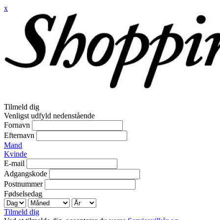
x
Tilmeld dig
Venligst udfyld nedenstående
Fornavn
Efternavn
Mand
Kvinde
E-mail
Adgangskode
Postnummer
Fødselsedag
Tilmeld dig