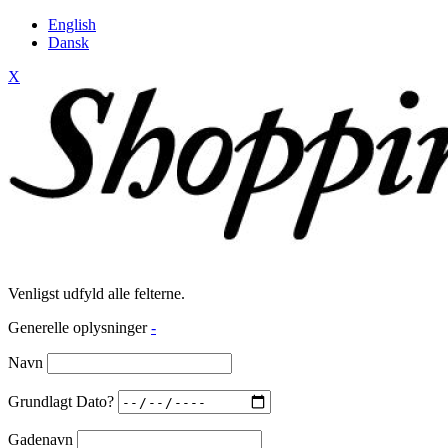
English
Dansk
X
Venligst udfyld alle felterne.
Generelle oplysninger
-
Navn
Grundlagt Dato?
Gadenavn