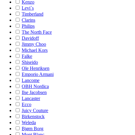
Kenzo
Levi´s
Timberland
Clarins
Philips
The North Face
Davidoff
Jimmy Choo
Michael Kors
Falke
Shiseido
Ole Henriksen
Emporio Armani
Lancome
OBH Nordica
Ilse Jacobsen
Lancaster
Ecco
Juicy Couture
Birkenstock
Weleda
Bjørn Borg
Mont Blanc