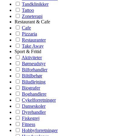
Tandklinikker
Tattoo
Zoneterapi
Restaurant & Cafe
Cafe
Pizzaria
Restauranter
Take Away
Sport & Fritid
Aktiviteter
Børneudstyr
Bilforhandler
Biltilbehør
Biludlejning
Biografer
Boghandlere
Cykelforretninger
Danseskoler
Dyrehandler
Fiskegrej
Fitness
Hobbyforretninger