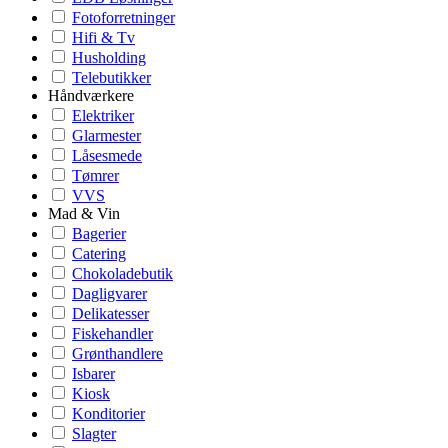
Fotoforretninger
Hifi & Tv
Husholding
Telebutikker
Håndværkere
Elektriker
Glarmester
Låsesmede
Tømrer
VVS
Mad & Vin
Bagerier
Catering
Chokoladebutik
Dagligvarer
Delikatesser
Fiskehandler
Grønthandlere
Isbarer
Kiosk
Konditorier
Slagter