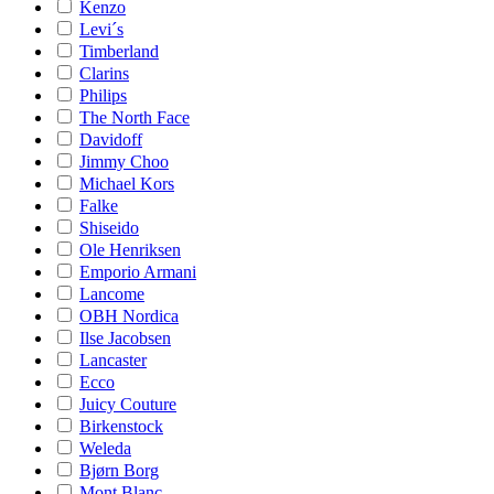
Kenzo
Levi´s
Timberland
Clarins
Philips
The North Face
Davidoff
Jimmy Choo
Michael Kors
Falke
Shiseido
Ole Henriksen
Emporio Armani
Lancome
OBH Nordica
Ilse Jacobsen
Lancaster
Ecco
Juicy Couture
Birkenstock
Weleda
Bjørn Borg
Mont Blanc