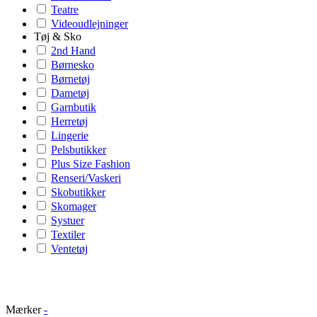
Teatre
Videoudlejninger
Tøj & Sko
2nd Hand
Børnesko
Børnetøj
Dametøj
Garnbutik
Herretøj
Lingerie
Pelsbutikker
Plus Size Fashion
Renseri/Vaskeri
Skobutikker
Skomager
Systuer
Textiler
Ventetøj
Mærker
-