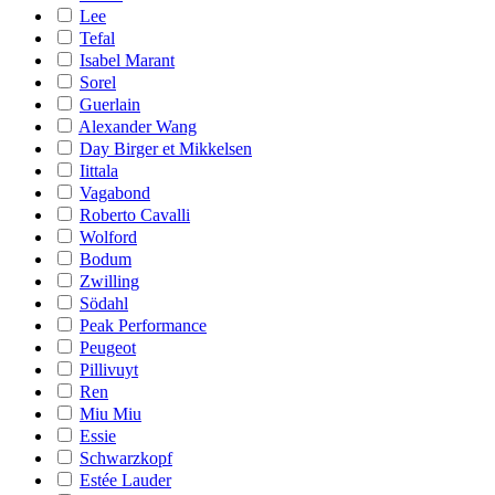
Lee
Tefal
Isabel Marant
Sorel
Guerlain
Alexander Wang
Day Birger et Mikkelsen
Iittala
Vagabond
Roberto Cavalli
Wolford
Bodum
Zwilling
Södahl
Peak Performance
Peugeot
Pillivuyt
Ren
Miu Miu
Essie
Schwarzkopf
Estée Lauder