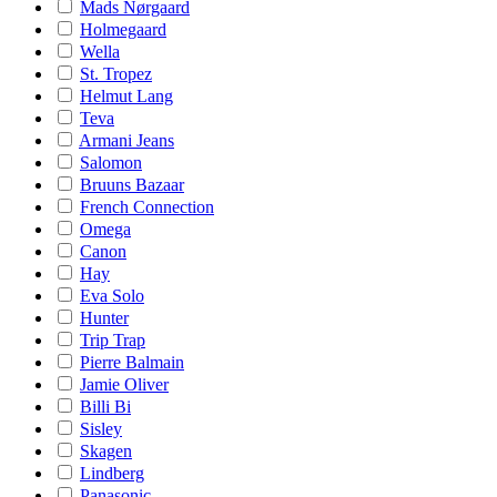
Mads Nørgaard
Holmegaard
Wella
St. Tropez
Helmut Lang
Teva
Armani Jeans
Salomon
Bruuns Bazaar
French Connection
Omega
Canon
Hay
Eva Solo
Hunter
Trip Trap
Pierre Balmain
Jamie Oliver
Billi Bi
Sisley
Skagen
Lindberg
Panasonic