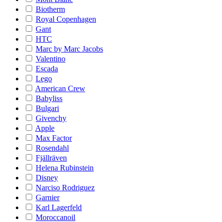
Biotherm
Royal Copenhagen
Gant
HTC
Marc by Marc Jacobs
Valentino
Escada
Lego
American Crew
Babyliss
Bulgari
Givenchy
Apple
Max Factor
Rosendahl
Fjällräven
Helena Rubinstein
Disney
Narciso Rodriguez
Garnier
Karl Lagerfeld
Moroccanoil