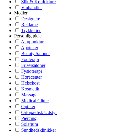
Slik & Konfekture
Vinhandler
Medier
Designere
Reklame
Trykkerier
Personlig pleje
Akupunktur
Apoteker
Beauty Saloner
Fodterapi
Frisørsaloner
Fysioterapi
Hørecenter
Helsekost
Kosmetik
Massage
Medical Clinic
Optiker
Ortopædisk Udstyr
Piercing
Solarium
Sundhedsklinikker