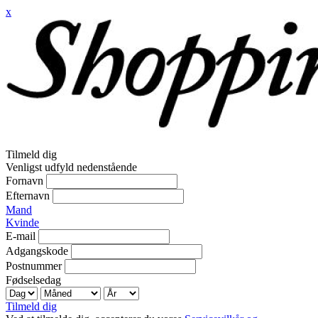
x
Tilmeld dig
Venligst udfyld nedenstående
Fornavn
Efternavn
Mand
Kvinde
E-mail
Adgangskode
Postnummer
Fødselsedag
Tilmeld dig