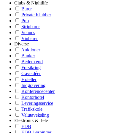
Clubs & Nightlife
Barer
Private Klubber
Pub
Stripbarer
Venues
Vinbarer
Diverse
Auktioner
Banker
Bedemænd
Forsikring
Gaveidéer
Hoteller
Indgravering
Konferencecenter
Kontorhotel
Leveringsservice
Trafikskole
Valutaveksling
Elektronik & Tele
EDB
EDB Løsninger