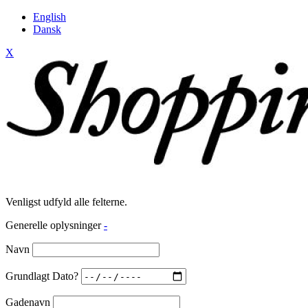
English
Dansk
X
Venligst udfyld alle felterne.
Generelle oplysninger
-
Navn
Grundlagt Dato?
Gadenavn