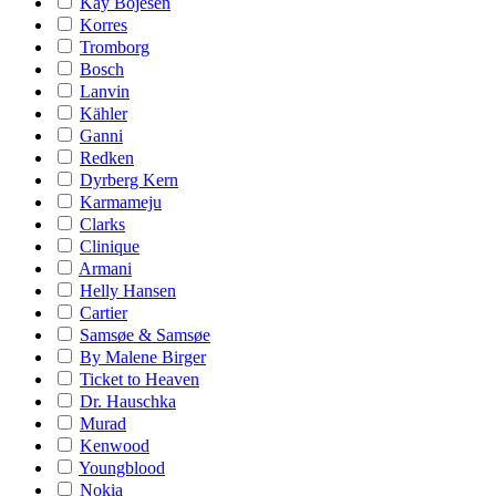
Kay Bojesen
Korres
Tromborg
Bosch
Lanvin
Kähler
Ganni
Redken
Dyrberg Kern
Karmameju
Clarks
Clinique
Armani
Helly Hansen
Cartier
Samsøe & Samsøe
By Malene Birger
Ticket to Heaven
Dr. Hauschka
Murad
Kenwood
Youngblood
Nokia