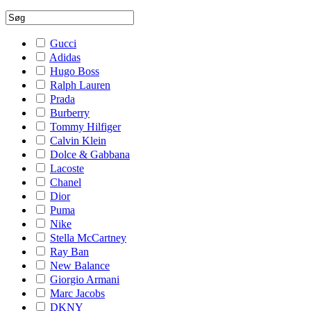
Gucci
Adidas
Hugo Boss
Ralph Lauren
Prada
Burberry
Tommy Hilfiger
Calvin Klein
Dolce & Gabbana
Lacoste
Chanel
Dior
Puma
Nike
Stella McCartney
Ray Ban
New Balance
Giorgio Armani
Marc Jacobs
DKNY