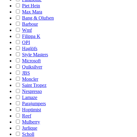
Piet Hein
Max Mara
Bang & Olufsen
Barbour
Wmf
Filippa K
OPI
Haglöfs
Style Masters
Microsoft
Quiksilver
JBS
Moncler
Saint Tropez
Nespresso
Lamaze
Parajumpers
Hoptimist
Reef
Mulberry
Jurlique
Scholl