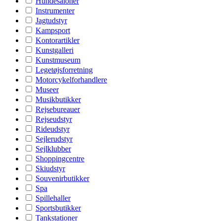
Hundesaloner
Instrumenter
Jagtudstyr
Kampsport
Kontorartikler
Kunstgalleri
Kunstmuseum
Legetøjsforretning
Motorcykelforhandlere
Museer
Musikbutikker
Rejsebureauer
Rejseudstyr
Rideudstyr
Sejlerudstyr
Sejlklubber
Shoppingcentre
Skiudstyr
Souvenirbutikker
Spa
Spillehaller
Sportsbutikker
Tankstationer