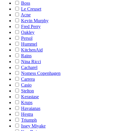
Boss
Le Creuset
Acne
Kevin Murphy
Fred Perry
Oakley
Persol
Hummel
KitchenAid
Rains
Nina Ricci
Cacharel
Nomess Copenhagen
Carrera
Casio
Stelton
Kerastase
Krups
Havaianas
Hestra
Triumph
Issey Miyake