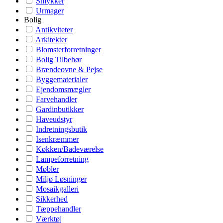
Smykker
Urmager
Bolig
Antikviteter
Arkitekter
Blomsterforretninger
Bolig Tilbehør
Brændeovne & Pejse
Byggematerialer
Ejendomsmægler
Farvehandler
Gardinbutikker
Haveudstyr
Indretningsbutik
Isenkræmmer
Køkken/Badeværelse
Lampeforretning
Møbler
Miljø Løsninger
Mosaikgalleri
Sikkerhed
Tæppehandler
Værktøj