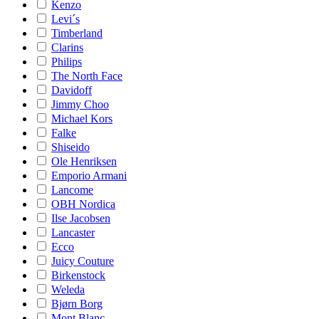
Kenzo
Levi´s
Timberland
Clarins
Philips
The North Face
Davidoff
Jimmy Choo
Michael Kors
Falke
Shiseido
Ole Henriksen
Emporio Armani
Lancome
OBH Nordica
Ilse Jacobsen
Lancaster
Ecco
Juicy Couture
Birkenstock
Weleda
Bjørn Borg
Mont Blanc