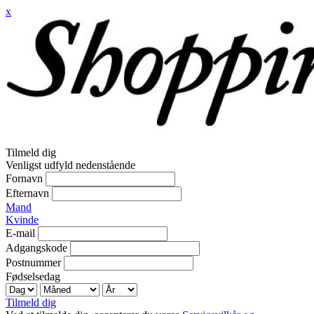
x
Tilmeld dig
Venligst udfyld nedenstående
Fornavn
Efternavn
Mand
Kvinde
E-mail
Adgangskode
Postnummer
Fødselsedag
Tilmeld dig