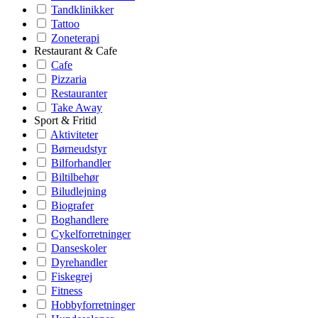
Tandklinikker
Tattoo
Zoneterapi
Restaurant & Cafe
Cafe
Pizzaria
Restauranter
Take Away
Sport & Fritid
Aktiviteter
Børneudstyr
Bilforhandler
Biltilbehør
Biludlejning
Biografer
Boghandlere
Cykelforretninger
Danseskoler
Dyrehandler
Fiskegrej
Fitness
Hobbyforretninger