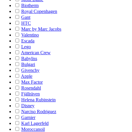
Biotherm
Royal Copenhagen
Gant
HTC
Marc by Marc Jacobs
Valentino
Escada
Lego
American Crew
Babyliss
Bulgari
Givenchy
Apple
Max Factor
Rosendahl
Fjällräven
Helena Rubinstein
Disney
Narciso Rodriguez
Garnier
Karl Lagerfeld
Moroccanoil