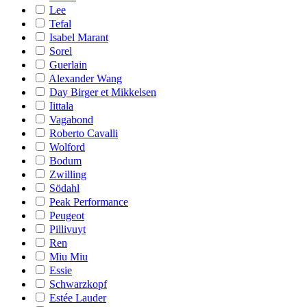
Lee
Tefal
Isabel Marant
Sorel
Guerlain
Alexander Wang
Day Birger et Mikkelsen
Iittala
Vagabond
Roberto Cavalli
Wolford
Bodum
Zwilling
Södahl
Peak Performance
Peugeot
Pillivuyt
Ren
Miu Miu
Essie
Schwarzkopf
Estée Lauder