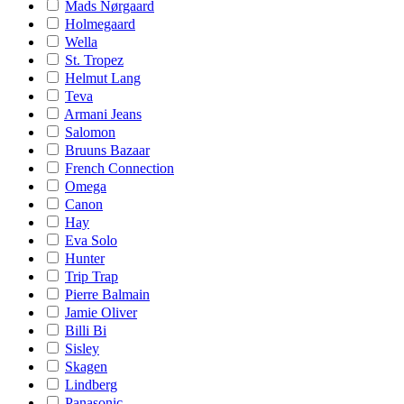
Mads Nørgaard
Holmegaard
Wella
St. Tropez
Helmut Lang
Teva
Armani Jeans
Salomon
Bruuns Bazaar
French Connection
Omega
Canon
Hay
Eva Solo
Hunter
Trip Trap
Pierre Balmain
Jamie Oliver
Billi Bi
Sisley
Skagen
Lindberg
Panasonic