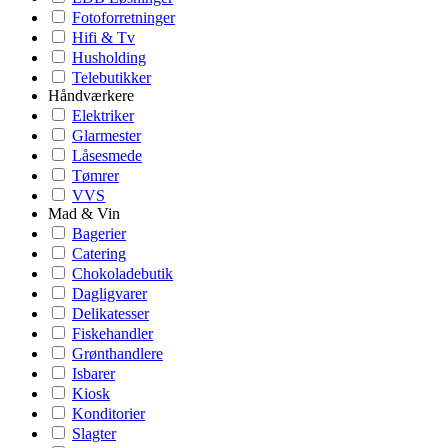
Fotoforretninger
Hifi & Tv
Husholding
Telebutikker
Håndværkere
Elektriker
Glarmester
Låsesmede
Tømrer
VVS
Mad & Vin
Bagerier
Catering
Chokoladebutik
Dagligvarer
Delikatesser
Fiskehandler
Grønthandlere
Isbarer
Kiosk
Konditorier
Slagter