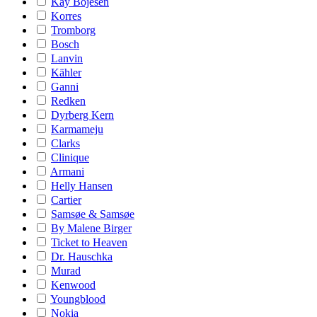
Kay Bojesen
Korres
Tromborg
Bosch
Lanvin
Kähler
Ganni
Redken
Dyrberg Kern
Karmameju
Clarks
Clinique
Armani
Helly Hansen
Cartier
Samsøe & Samsøe
By Malene Birger
Ticket to Heaven
Dr. Hauschka
Murad
Kenwood
Youngblood
Nokia