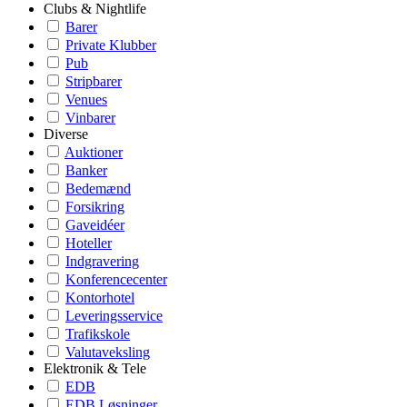
Clubs & Nightlife
Barer
Private Klubber
Pub
Stripbarer
Venues
Vinbarer
Diverse
Auktioner
Banker
Bedemænd
Forsikring
Gaveidéer
Hoteller
Indgravering
Konferencecenter
Kontorhotel
Leveringsservice
Trafikskole
Valutaveksling
Elektronik & Tele
EDB
EDB Løsninger