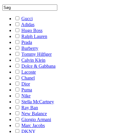
Gucci
Adidas
Hugo Boss
Ralph Lauren
Prada
Burberry
Tommy Hilfiger
Calvin Klein
Dolce & Gabbana
Lacoste
Chanel
Dior
Puma
Nike
Stella McCartney
Ray Ban
New Balance
Giorgio Armani
Marc Jacobs
DKNY