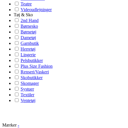
Teatre
Videoudlejninger
Tøj & Sko
2nd Hand
Børnesko
Børnetøj
Dametøj
Garnbutik
Herretøj
Lingerie
Pelsbutikker
Plus Size Fashion
Renseri/Vaskeri
Skobutikker
Skomager
Systuer
Textiler
Ventetøj
Mærker
-