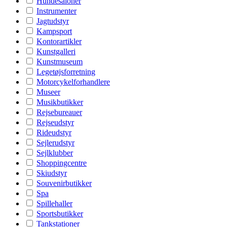
Hundesaloner
Instrumenter
Jagtudstyr
Kampsport
Kontorartikler
Kunstgalleri
Kunstmuseum
Legetøjsforretning
Motorcykelforhandlere
Museer
Musikbutikker
Rejsebureauer
Rejseudstyr
Rideudstyr
Sejlerudstyr
Sejlklubber
Shoppingcentre
Skiudstyr
Souvenirbutikker
Spa
Spillehaller
Sportsbutikker
Tankstationer