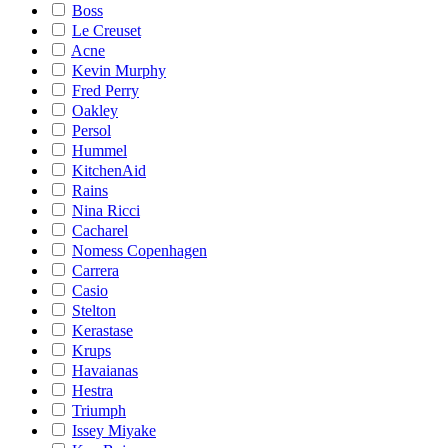
Boss
Le Creuset
Acne
Kevin Murphy
Fred Perry
Oakley
Persol
Hummel
KitchenAid
Rains
Nina Ricci
Cacharel
Nomess Copenhagen
Carrera
Casio
Stelton
Kerastase
Krups
Havaianas
Hestra
Triumph
Issey Miyake