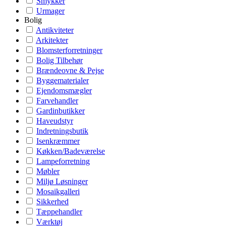
Smykker
Urmager
Bolig
Antikviteter
Arkitekter
Blomsterforretninger
Bolig Tilbehør
Brændeovne & Pejse
Byggematerialer
Ejendomsmægler
Farvehandler
Gardinbutikker
Haveudstyr
Indretningsbutik
Isenkræmmer
Køkken/Badeværelse
Lampeforretning
Møbler
Miljø Løsninger
Mosaikgalleri
Sikkerhed
Tæppehandler
Værktøj