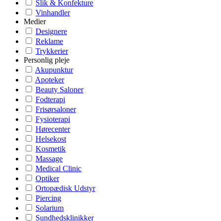
Slik & Konfekture
Vinhandler
Medier
Designere
Reklame
Trykkerier
Personlig pleje
Akupunktur
Apoteker
Beauty Saloner
Fodterapi
Frisørsaloner
Fysioterapi
Hørecenter
Helsekost
Kosmetik
Massage
Medical Clinic
Optiker
Ortopædisk Udstyr
Piercing
Solarium
Sundhedsklinikker