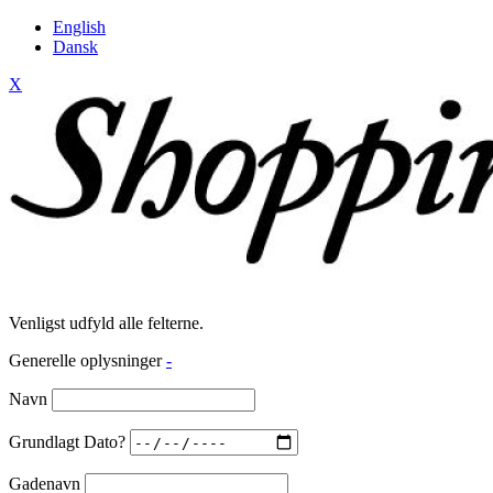
English
Dansk
X
Venligst udfyld alle felterne.
Generelle oplysninger
-
Navn
Grundlagt Dato?
Gadenavn