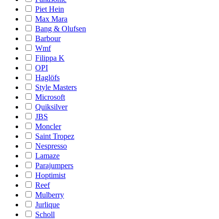
Piet Hein
Max Mara
Bang & Olufsen
Barbour
Wmf
Filippa K
OPI
Haglöfs
Style Masters
Microsoft
Quiksilver
JBS
Moncler
Saint Tropez
Nespresso
Lamaze
Parajumpers
Hoptimist
Reef
Mulberry
Jurlique
Scholl