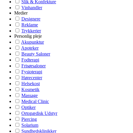
Slik & Konfekture
Vinhandler
Medier
Designere
Reklame
Trykkerier
Personlig pleje
Akupunktur
Apoteker
Beauty Saloner
Fodterapi
Frisørsaloner
Fysioterapi
Hørecenter
Helsekost
Kosmetik
Massage
Medical Clinic
Optiker
Ortopædisk Udstyr
Piercing
Solarium
Sundhedsklinikker