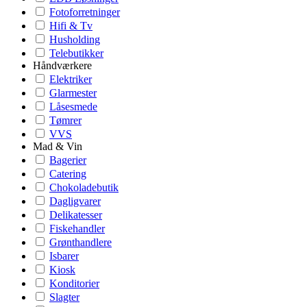
Fotoforretninger
Hifi & Tv
Husholding
Telebutikker
Håndværkere
Elektriker
Glarmester
Låsesmede
Tømrer
VVS
Mad & Vin
Bagerier
Catering
Chokoladebutik
Dagligvarer
Delikatesser
Fiskehandler
Grønthandlere
Isbarer
Kiosk
Konditorier
Slagter