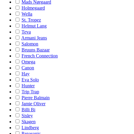
Mads Nørgaard
Holmegaard
Wella
St. Tropez
Helmut Lang
Teva
Armani Jeans
Salomon
Bruuns Bazaar
French Connection
Omega
Canon
Hay
Eva Solo
Hunter
Trip Trap
Pierre Balmain
Jamie Oliver
Billi Bi
Sisley
Skagen
Lindberg
Panasonic