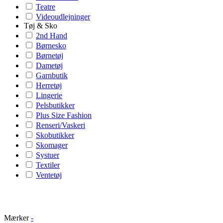
Teatre
Videoudlejninger
Tøj & Sko
2nd Hand
Børnesko
Børnetøj
Dametøj
Garnbutik
Herretøj
Lingerie
Pelsbutikker
Plus Size Fashion
Renseri/Vaskeri
Skobutikker
Skomager
Systuer
Textiler
Ventetøj
Mærker
-