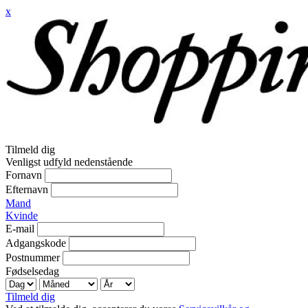
x
Tilmeld dig
Venligst udfyld nedenstående
Fornavn
Efternavn
Mand
Kvinde
E-mail
Adgangskode
Postnummer
Fødselsedag
Tilmeld dig