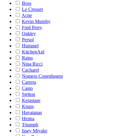
Boss
Le Creuset
Acne
Kevin Murphy
Fred Perry
Oakley
Persol
Hummel
KitchenAid
Rains
Nina Ricci
Cacharel
Nomess Copenhagen
Carrera
Casio
Stelton
Kerastase
Krups
Havaianas
Hestra
Triumph
Issey Miyake