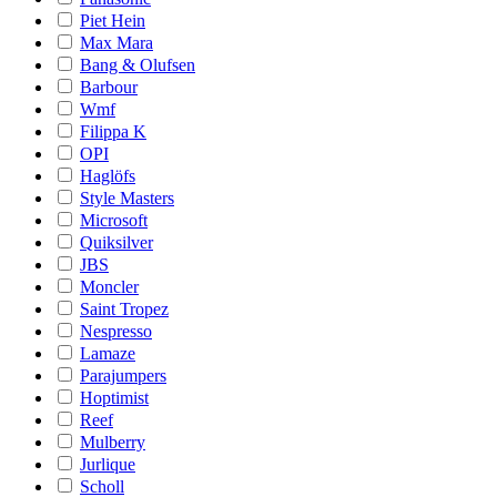
Piet Hein
Max Mara
Bang & Olufsen
Barbour
Wmf
Filippa K
OPI
Haglöfs
Style Masters
Microsoft
Quiksilver
JBS
Moncler
Saint Tropez
Nespresso
Lamaze
Parajumpers
Hoptimist
Reef
Mulberry
Jurlique
Scholl