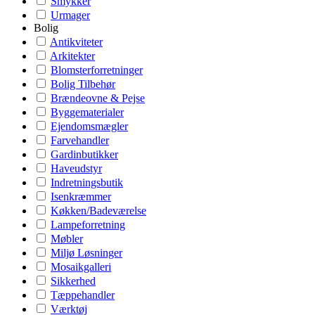
Smykker
Urmager
Bolig
Antikviteter
Arkitekter
Blomsterforretninger
Bolig Tilbehør
Brændeovne & Pejse
Byggematerialer
Ejendomsmægler
Farvehandler
Gardinbutikker
Haveudstyr
Indretningsbutik
Isenkræmmer
Køkken/Badeværelse
Lampeforretning
Møbler
Miljø Løsninger
Mosaikgalleri
Sikkerhed
Tæppehandler
Værktøj