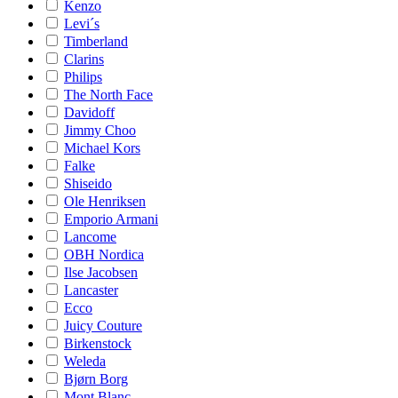
Kenzo
Levi´s
Timberland
Clarins
Philips
The North Face
Davidoff
Jimmy Choo
Michael Kors
Falke
Shiseido
Ole Henriksen
Emporio Armani
Lancome
OBH Nordica
Ilse Jacobsen
Lancaster
Ecco
Juicy Couture
Birkenstock
Weleda
Bjørn Borg
Mont Blanc