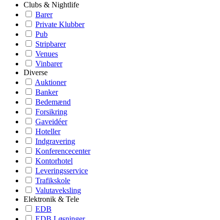
Clubs & Nightlife
Barer
Private Klubber
Pub
Stripbarer
Venues
Vinbarer
Diverse
Auktioner
Banker
Bedemænd
Forsikring
Gaveidéer
Hoteller
Indgravering
Konferencecenter
Kontorhotel
Leveringsservice
Trafikskole
Valutaveksling
Elektronik & Tele
EDB
EDB Løsninger