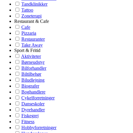
Tandklinikker
Tattoo
Zoneterapi
Restaurant & Cafe
Cafe
Pizzaria
Restauranter
Take Away
Sport & Fritid
Aktiviteter
Børneudstyr
Bilforhandler
Biltilbehør
Biludlejning
Biografer
Boghandlere
Cykelforretninger
Danseskoler
Dyrehandler
Fiskegrej
Fitness
Hobbyforretninger