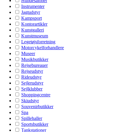
Hundesaloner
Instrumenter
Jagtudstyr
Kampsport
Kontorartikler
Kunstgalleri
Kunstmuseum
Legetøjsforretning
Motorcykelforhandlere
Museer
Musikbutikker
Rejsebureauer
Rejseudstyr
Rideudstyr
Sejlerudstyr
Sejlklubber
Shoppingcentre
Skiudstyr
Souvenirbutikker
Spa
Spillehaller
Sportsbutikker
Tankstationer