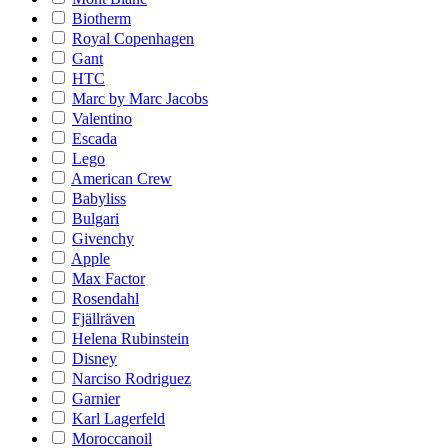
Biotherm
Royal Copenhagen
Gant
HTC
Marc by Marc Jacobs
Valentino
Escada
Lego
American Crew
Babyliss
Bulgari
Givenchy
Apple
Max Factor
Rosendahl
Fjällräven
Helena Rubinstein
Disney
Narciso Rodriguez
Garnier
Karl Lagerfeld
Moroccanoil