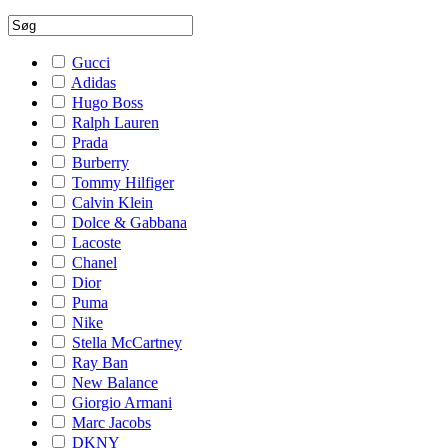
Gucci
Adidas
Hugo Boss
Ralph Lauren
Prada
Burberry
Tommy Hilfiger
Calvin Klein
Dolce & Gabbana
Lacoste
Chanel
Dior
Puma
Nike
Stella McCartney
Ray Ban
New Balance
Giorgio Armani
Marc Jacobs
DKNY