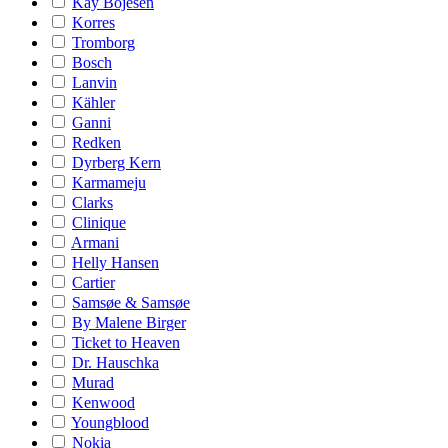
Kay Bojesen
Korres
Tromborg
Bosch
Lanvin
Kähler
Ganni
Redken
Dyrberg Kern
Karmameju
Clarks
Clinique
Armani
Helly Hansen
Cartier
Samsøe & Samsøe
By Malene Birger
Ticket to Heaven
Dr. Hauschka
Murad
Kenwood
Youngblood
Nokia