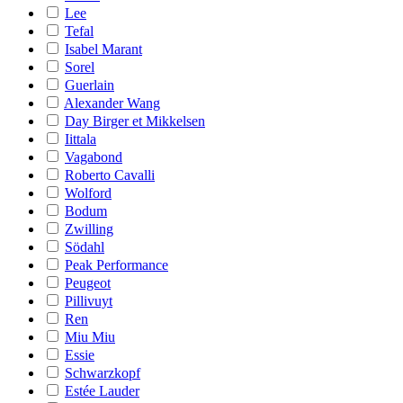
Lee
Tefal
Isabel Marant
Sorel
Guerlain
Alexander Wang
Day Birger et Mikkelsen
Iittala
Vagabond
Roberto Cavalli
Wolford
Bodum
Zwilling
Södahl
Peak Performance
Peugeot
Pillivuyt
Ren
Miu Miu
Essie
Schwarzkopf
Estée Lauder