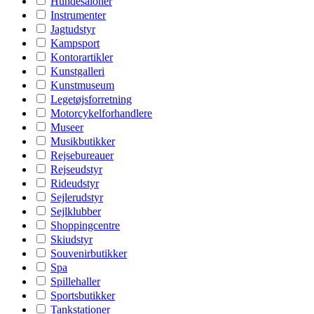
Hundesaloner
Instrumenter
Jagtudstyr
Kampsport
Kontorartikler
Kunstgalleri
Kunstmuseum
Legetøjsforretning
Motorcykelforhandlere
Museer
Musikbutikker
Rejsebureauer
Rejseudstyr
Rideudstyr
Sejlerudstyr
Sejlklubber
Shoppingcentre
Skiudstyr
Souvenirbutikker
Spa
Spillehaller
Sportsbutikker
Tankstationer