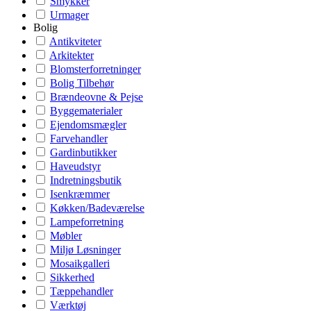
Smykker
Urmager
Bolig
Antikviteter
Arkitekter
Blomsterforretninger
Bolig Tilbehør
Brændeovne & Pejse
Byggematerialer
Ejendomsmægler
Farvehandler
Gardinbutikker
Haveudstyr
Indretningsbutik
Isenkræmmer
Køkken/Badeværelse
Lampeforretning
Møbler
Miljø Løsninger
Mosaikgalleri
Sikkerhed
Tæppehandler
Værktøj