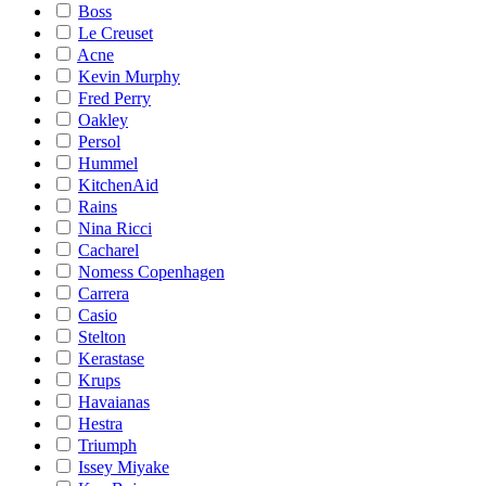
Boss
Le Creuset
Acne
Kevin Murphy
Fred Perry
Oakley
Persol
Hummel
KitchenAid
Rains
Nina Ricci
Cacharel
Nomess Copenhagen
Carrera
Casio
Stelton
Kerastase
Krups
Havaianas
Hestra
Triumph
Issey Miyake