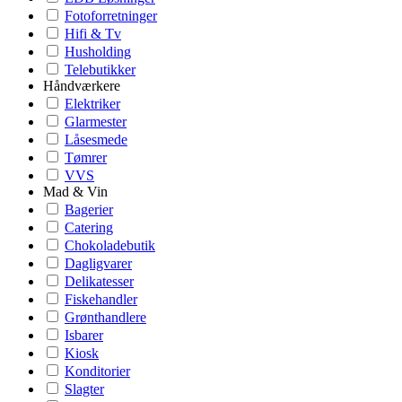
Fotoforretninger
Hifi & Tv
Husholding
Telebutikker
Håndværkere
Elektriker
Glarmester
Låsesmede
Tømrer
VVS
Mad & Vin
Bagerier
Catering
Chokoladebutik
Dagligvarer
Delikatesser
Fiskehandler
Grønthandlere
Isbarer
Kiosk
Konditorier
Slagter