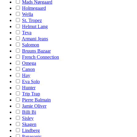
Mads Nørgaard
Holmegaard
Wella
St. Tropez
Helmut Lang
Teva
Armani Jeans
Salomon
Bruuns Bazaar
French Connection
Omega
Canon
Hay
Eva Solo
Hunter
Trip Trap
Pierre Balmain
Jamie Oliver
Billi Bi
Sisley
Skagen
Lindberg
Panasonic