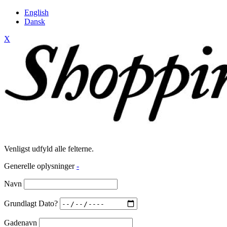
English
Dansk
X
Venligst udfyld alle felterne.
Generelle oplysninger
-
Navn
Grundlagt Dato?
Gadenavn