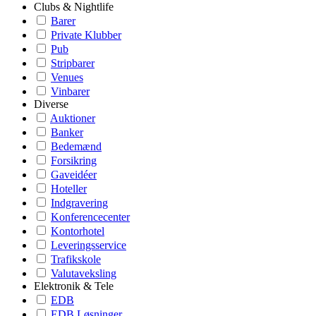
Clubs & Nightlife
Barer
Private Klubber
Pub
Stripbarer
Venues
Vinbarer
Diverse
Auktioner
Banker
Bedemænd
Forsikring
Gaveidéer
Hoteller
Indgravering
Konferencecenter
Kontorhotel
Leveringsservice
Trafikskole
Valutaveksling
Elektronik & Tele
EDB
EDB Løsninger