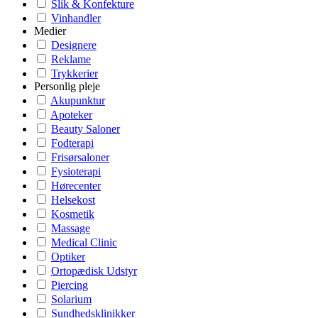
Slik & Konfekture
Vinhandler
Medier
Designere
Reklame
Trykkerier
Personlig pleje
Akupunktur
Apoteker
Beauty Saloner
Fodterapi
Frisørsaloner
Fysioterapi
Hørecenter
Helsekost
Kosmetik
Massage
Medical Clinic
Optiker
Ortopædisk Udstyr
Piercing
Solarium
Sundhedsklinikker