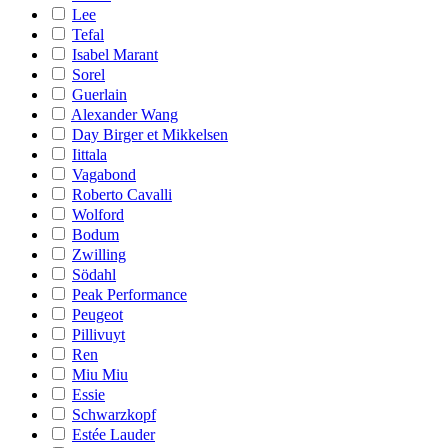
Lee
Tefal
Isabel Marant
Sorel
Guerlain
Alexander Wang
Day Birger et Mikkelsen
Iittala
Vagabond
Roberto Cavalli
Wolford
Bodum
Zwilling
Södahl
Peak Performance
Peugeot
Pillivuyt
Ren
Miu Miu
Essie
Schwarzkopf
Estée Lauder