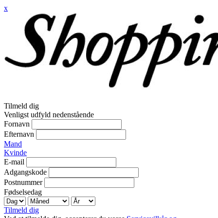
x
Tilmeld dig
Venligst udfyld nedenstående
Fornavn
Efternavn
Mand
Kvinde
E-mail
Adgangskode
Postnummer
Fødselsedag
Tilmeld dig