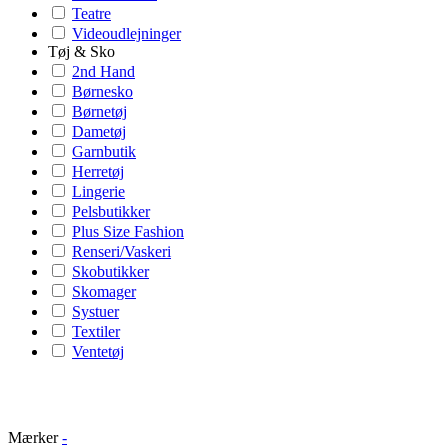
Teatre
Videoudlejninger
Tøj & Sko
2nd Hand
Børnesko
Børnetøj
Dametøj
Garnbutik
Herretøj
Lingerie
Pelsbutikker
Plus Size Fashion
Renseri/Vaskeri
Skobutikker
Skomager
Systuer
Textiler
Ventetøj
Mærker
-