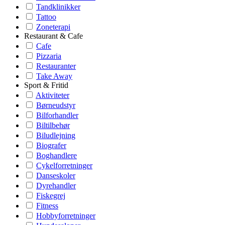
Tandklinikker
Tattoo
Zoneterapi
Restaurant & Cafe
Cafe
Pizzaria
Restauranter
Take Away
Sport & Fritid
Aktiviteter
Børneudstyr
Bilforhandler
Biltilbehør
Biludlejning
Biografer
Boghandlere
Cykelforretninger
Danseskoler
Dyrehandler
Fiskegrej
Fitness
Hobbyforretninger