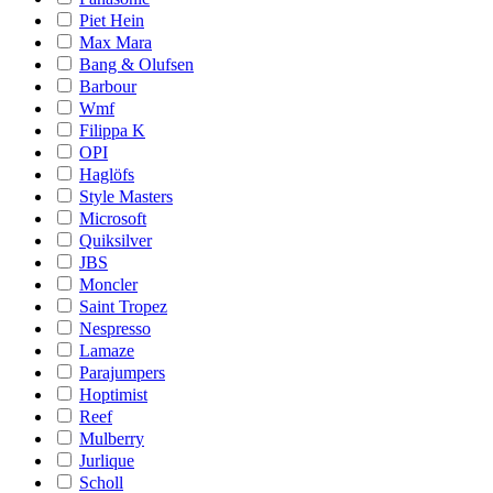
Piet Hein
Max Mara
Bang & Olufsen
Barbour
Wmf
Filippa K
OPI
Haglöfs
Style Masters
Microsoft
Quiksilver
JBS
Moncler
Saint Tropez
Nespresso
Lamaze
Parajumpers
Hoptimist
Reef
Mulberry
Jurlique
Scholl