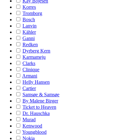
Kay Bojesen
Korres
Tromborg
Bosch
Lanvin
Kähler
Ganni
Redken
Dyrberg Kern
Karmameju
Clarks
Clinique
Armani
Helly Hansen
Cartier
Samsøe & Samsøe
By Malene Birger
Ticket to Heaven
Dr. Hauschka
Murad
Kenwood
Youngblood
Nokia