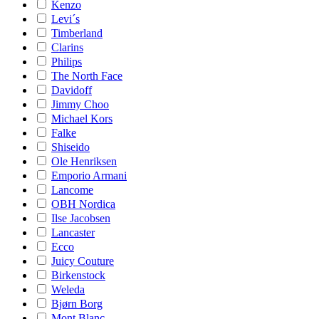
Kenzo
Levi´s
Timberland
Clarins
Philips
The North Face
Davidoff
Jimmy Choo
Michael Kors
Falke
Shiseido
Ole Henriksen
Emporio Armani
Lancome
OBH Nordica
Ilse Jacobsen
Lancaster
Ecco
Juicy Couture
Birkenstock
Weleda
Bjørn Borg
Mont Blanc