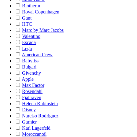
Biotherm
Royal Copenhagen
Gant
HTC
Marc by Marc Jacobs
Valentino
Escada
Lego
American Crew
Babyliss
Bulgari
Givenchy
Apple
Max Factor
Rosendahl
Fjällräven
Helena Rubinstein
Disney
Narciso Rodriguez
Garnier
Karl Lagerfeld
Moroccanoil