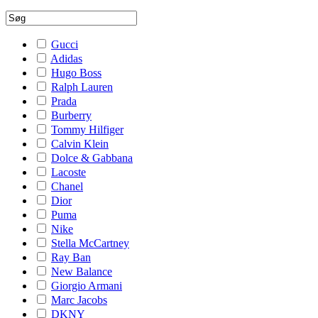
Gucci
Adidas
Hugo Boss
Ralph Lauren
Prada
Burberry
Tommy Hilfiger
Calvin Klein
Dolce & Gabbana
Lacoste
Chanel
Dior
Puma
Nike
Stella McCartney
Ray Ban
New Balance
Giorgio Armani
Marc Jacobs
DKNY