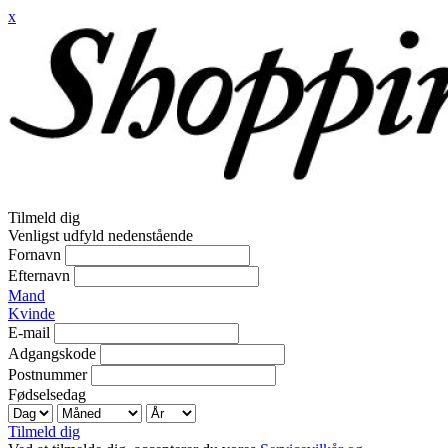
x
Tilmeld dig
Venligst udfyld nedenstående
Fornavn
Efternavn
Mand
Kvinde
E-mail
Adgangskode
Postnummer
Fødselsedag
Tilmeld dig