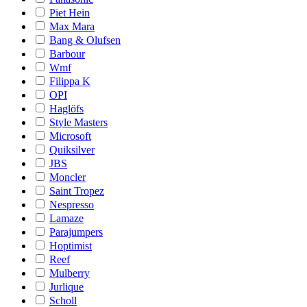
Piet Hein
Max Mara
Bang & Olufsen
Barbour
Wmf
Filippa K
OPI
Haglöfs
Style Masters
Microsoft
Quiksilver
JBS
Moncler
Saint Tropez
Nespresso
Lamaze
Parajumpers
Hoptimist
Reef
Mulberry
Jurlique
Scholl