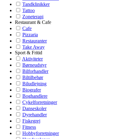
Tandklinikker
Tattoo
Zoneterapi
Restaurant & Cafe
Cafe
Pizzaria
Restauranter
Take Away
Sport & Fritid
Aktiviteter
Børneudstyr
Bilforhandler
Biltilbehør
Biludlejning
Biografer
Boghandlere
Cykelforretninger
Danseskoler
Dyrehandler
Fiskegrej
Fitness
Hobbyforretninger