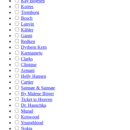
Kay Bojesen
Korres
Tromborg
Bosch
Lanvin
Kähler
Ganni
Redken
Dyrberg Kern
Karmameju
Clarks
Clinique
Armani
Helly Hansen
Cartier
Samsøe & Samsøe
By Malene Birger
Ticket to Heaven
Dr. Hauschka
Murad
Kenwood
Youngblood
Nokia