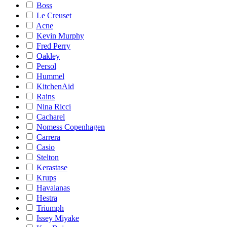
Boss
Le Creuset
Acne
Kevin Murphy
Fred Perry
Oakley
Persol
Hummel
KitchenAid
Rains
Nina Ricci
Cacharel
Nomess Copenhagen
Carrera
Casio
Stelton
Kerastase
Krups
Havaianas
Hestra
Triumph
Issey Miyake