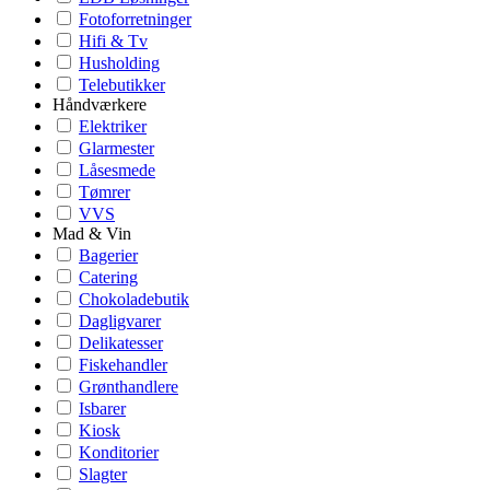
Fotoforretninger
Hifi & Tv
Husholding
Telebutikker
Håndværkere
Elektriker
Glarmester
Låsesmede
Tømrer
VVS
Mad & Vin
Bagerier
Catering
Chokoladebutik
Dagligvarer
Delikatesser
Fiskehandler
Grønthandlere
Isbarer
Kiosk
Konditorier
Slagter