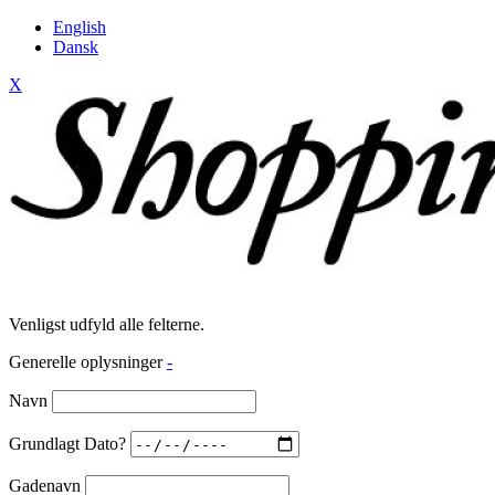
English
Dansk
X
Venligst udfyld alle felterne.
Generelle oplysninger
-
Navn
Grundlagt Dato?
Gadenavn