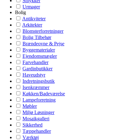
Smykker
Urmager
Bolig
Antikviteter
Arkitekter
Blomsterforretninger
Bolig Tilbehør
Brændeovne & Pejse
Byggematerialer
Ejendomsmægler
Farvehandler
Gardinbutikker
Haveudstyr
Indretningsbutik
Isenkræmmer
Køkken/Badeværelse
Lampeforretning
Møbler
Miljø Løsninger
Mosaikgalleri
Sikkerhed
Tæppehandler
Værktøj