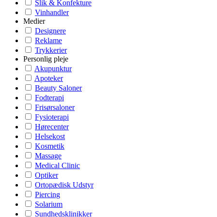
Slik & Konfekture
Vinhandler
Medier
Designere
Reklame
Trykkerier
Personlig pleje
Akupunktur
Apoteker
Beauty Saloner
Fodterapi
Frisørsaloner
Fysioterapi
Hørecenter
Helsekost
Kosmetik
Massage
Medical Clinic
Optiker
Ortopædisk Udstyr
Piercing
Solarium
Sundhedsklinikker