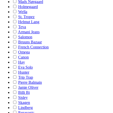
Mads Nørgaard
Holmegaard
Wella
St. Tropez
Helmut Lang
Teva
Armani Jeans
Salomon
Bruuns Bazaar
French Connection
Omega
Canon
Hay
Eva Solo
Hunter
Trip Trap
Pierre Balmain
Jamie Oliver
Billi Bi
Sisley
Skagen
Lindberg
Panasonic