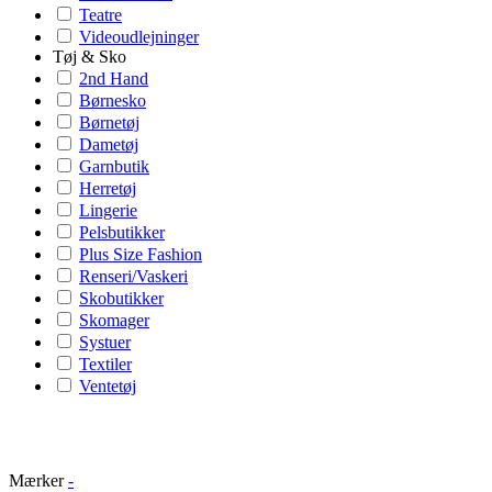
Teatre
Videoudlejninger
Tøj & Sko
2nd Hand
Børnesko
Børnetøj
Dametøj
Garnbutik
Herretøj
Lingerie
Pelsbutikker
Plus Size Fashion
Renseri/Vaskeri
Skobutikker
Skomager
Systuer
Textiler
Ventetøj
Mærker
-