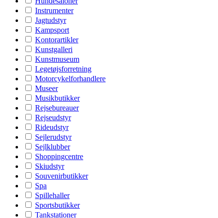
Hundesaloner
Instrumenter
Jagtudstyr
Kampsport
Kontorartikler
Kunstgalleri
Kunstmuseum
Legetøjsforretning
Motorcykelforhandlere
Museer
Musikbutikker
Rejsebureauer
Rejseudstyr
Rideudstyr
Sejlerudstyr
Sejlklubber
Shoppingcentre
Skiudstyr
Souvenirbutikker
Spa
Spillehaller
Sportsbutikker
Tankstationer