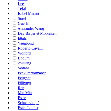
Lee
Tefal
Isabel Marant
Sorel
Guerlain
Alexander Wang
Day Birger et Mikkelsen
Iittala
Vagabond
Roberto Cavalli
Wolford
Bodum
Zwilling
Södahl
Peak Performance
Peugeot
Pillivuyt
Ren
Miu Miu
Essie
Schwarzkopf
Estée Lauder