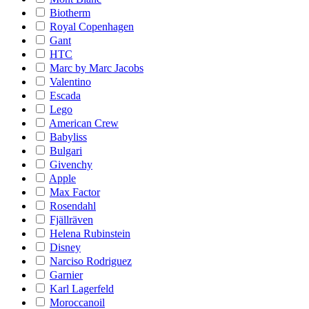
Biotherm
Royal Copenhagen
Gant
HTC
Marc by Marc Jacobs
Valentino
Escada
Lego
American Crew
Babyliss
Bulgari
Givenchy
Apple
Max Factor
Rosendahl
Fjällräven
Helena Rubinstein
Disney
Narciso Rodriguez
Garnier
Karl Lagerfeld
Moroccanoil