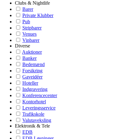
Clubs & Nightlife
Barer
Private Klubber
Pub
Stripbarer
Venues
Vinbarer
Diverse
Auktioner
Banker
Bedemænd
Forsikring
Gaveidéer
Hoteller
Indgravering
Konferencecenter
Kontorhotel
Leveringsservice
Trafikskole
Valutaveksling
Elektronik & Tele
EDB
EDB Løsninger