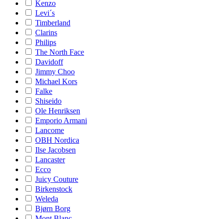
Kenzo
Levi´s
Timberland
Clarins
Philips
The North Face
Davidoff
Jimmy Choo
Michael Kors
Falke
Shiseido
Ole Henriksen
Emporio Armani
Lancome
OBH Nordica
Ilse Jacobsen
Lancaster
Ecco
Juicy Couture
Birkenstock
Weleda
Bjørn Borg
Mont Blanc