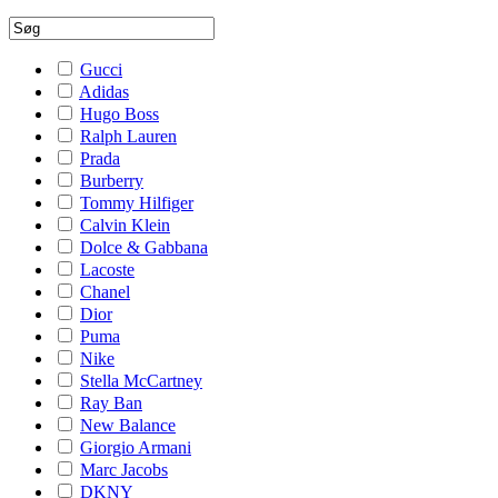
Gucci
Adidas
Hugo Boss
Ralph Lauren
Prada
Burberry
Tommy Hilfiger
Calvin Klein
Dolce & Gabbana
Lacoste
Chanel
Dior
Puma
Nike
Stella McCartney
Ray Ban
New Balance
Giorgio Armani
Marc Jacobs
DKNY