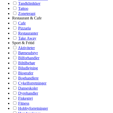
Tandklinikker
Tattoo
Zoneterapi
Restaurant & Cafe
Cafe
Pizzaria
Restauranter
Take Away
Sport & Fritid
Aktiviteter
Børneudstyr
Bilforhandler
Biltilbehør
Biludlejning
Biografer
Boghandlere
Cykelforretninger
Danseskoler
Dyrehandler
Fiskegrej
Fitness
Hobbyforretninger