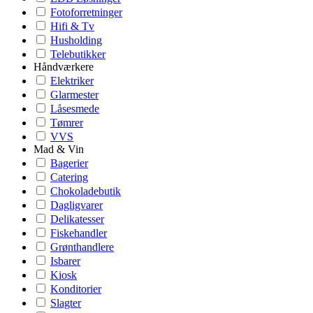
Fotoforretninger
Hifi & Tv
Husholding
Telebutikker
Håndværkere
Elektriker
Glarmester
Låsesmede
Tømrer
VVS
Mad & Vin
Bagerier
Catering
Chokoladebutik
Dagligvarer
Delikatesser
Fiskehandler
Grønthandlere
Isbarer
Kiosk
Konditorier
Slagter