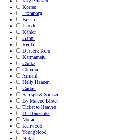
Kay Bojesen
Korres
Tromborg
Bosch
Lanvin
Kähler
Ganni
Redken
Dyrberg Kern
Karmameju
Clarks
Clinique
Armani
Helly Hansen
Cartier
Samsøe & Samsøe
By Malene Birger
Ticket to Heaven
Dr. Hauschka
Murad
Kenwood
Youngblood
Nokia