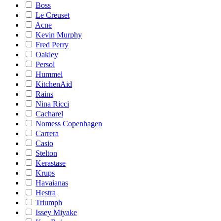
Boss
Le Creuset
Acne
Kevin Murphy
Fred Perry
Oakley
Persol
Hummel
KitchenAid
Rains
Nina Ricci
Cacharel
Nomess Copenhagen
Carrera
Casio
Stelton
Kerastase
Krups
Havaianas
Hestra
Triumph
Issey Miyake