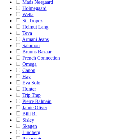
Mads Nørgaard
Holmegaard
Wella
St. Tropez
Helmut Lang
Teva
Armani Jeans
Salomon
Bruuns Bazaar
French Connection
Omega
Canon
Hay
Eva Solo
Hunter
Trip Trap
Pierre Balmain
Jamie Oliver
Billi Bi
Sisley
Skagen
Lindberg
Panasonic