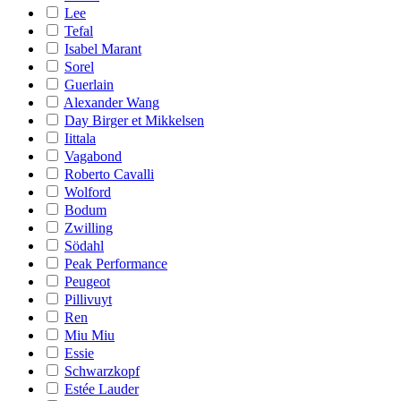
Lee
Tefal
Isabel Marant
Sorel
Guerlain
Alexander Wang
Day Birger et Mikkelsen
Iittala
Vagabond
Roberto Cavalli
Wolford
Bodum
Zwilling
Södahl
Peak Performance
Peugeot
Pillivuyt
Ren
Miu Miu
Essie
Schwarzkopf
Estée Lauder