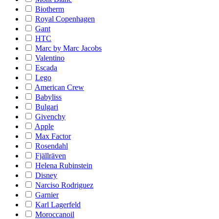
Biotherm
Royal Copenhagen
Gant
HTC
Marc by Marc Jacobs
Valentino
Escada
Lego
American Crew
Babyliss
Bulgari
Givenchy
Apple
Max Factor
Rosendahl
Fjällräven
Helena Rubinstein
Disney
Narciso Rodriguez
Garnier
Karl Lagerfeld
Moroccanoil