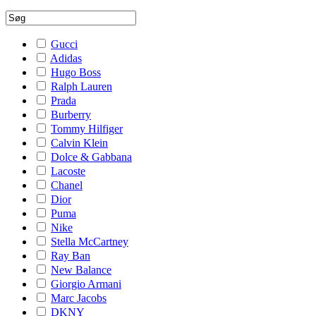
Gucci
Adidas
Hugo Boss
Ralph Lauren
Prada
Burberry
Tommy Hilfiger
Calvin Klein
Dolce & Gabbana
Lacoste
Chanel
Dior
Puma
Nike
Stella McCartney
Ray Ban
New Balance
Giorgio Armani
Marc Jacobs
DKNY