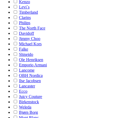
Kenzo
Levi´s
Timberland
Clarins
Philips
The North Face
Davidoff
Jimmy Choo
Michael Kors
Falke
Shiseido
Ole Henriksen
Emporio Armani
Lancome
OBH Nordica
Ilse Jacobsen
Lancaster
Ecco
Juicy Couture
Birkenstock
Weleda
Bjørn Borg
Mont Blanc