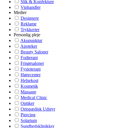
Slik & Konfekture
Vinhandler
Medier
Designere
Reklame
Trykkerier
Personlig pleje
Akupunktur
Apoteker
Beauty Saloner
Fodterapi
Frisørsaloner
Fysioterapi
Hørecenter
Helsekost
Kosmetik
Massage
Medical Clinic
Optiker
Ortopædisk Udstyr
Piercing
Solarium
Sundhedsklinikker