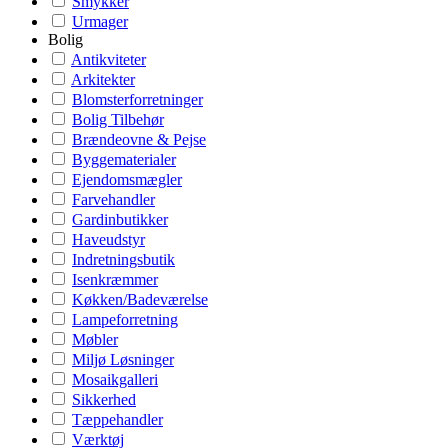
Smykker
Urmager
Bolig
Antikviteter
Arkitekter
Blomsterforretninger
Bolig Tilbehør
Brændeovne & Pejse
Byggematerialer
Ejendomsmægler
Farvehandler
Gardinbutikker
Haveudstyr
Indretningsbutik
Isenkræmmer
Køkken/Badeværelse
Lampeforretning
Møbler
Miljø Løsninger
Mosaikgalleri
Sikkerhed
Tæppehandler
Værktøj