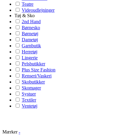
Teatre
Videoudlejninger
Tøj & Sko
2nd Hand
Børnesko
Børnetøj
Dametøj
Garnbutik
Herretøj
Lingerie
Pelsbutikker
Plus Size Fashion
Renseri/Vaskeri
Skobutikker
Skomager
Systuer
Textiler
Ventetøj
Mærker
-