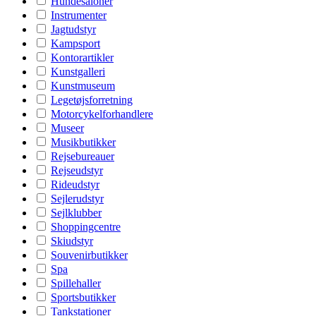
Hundesaloner
Instrumenter
Jagtudstyr
Kampsport
Kontorartikler
Kunstgalleri
Kunstmuseum
Legetøjsforretning
Motorcykelforhandlere
Museer
Musikbutikker
Rejsebureauer
Rejseudstyr
Rideudstyr
Sejlerudstyr
Sejlklubber
Shoppingcentre
Skiudstyr
Souvenirbutikker
Spa
Spillehaller
Sportsbutikker
Tankstationer