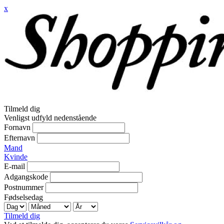
x
Tilmeld dig
Venligst udfyld nedenstående
Fornavn
Efternavn
Mand
Kvinde
E-mail
Adgangskode
Postnummer
Fødselsedag
Tilmeld dig