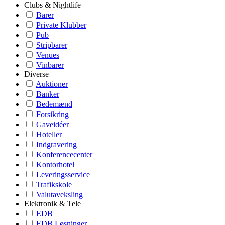
Clubs & Nightlife
Barer
Private Klubber
Pub
Stripbarer
Venues
Vinbarer
Diverse
Auktioner
Banker
Bedemænd
Forsikring
Gaveidéer
Hoteller
Indgravering
Konferencecenter
Kontorhotel
Leveringsservice
Trafikskole
Valutaveksling
Elektronik & Tele
EDB
EDB Løsninger