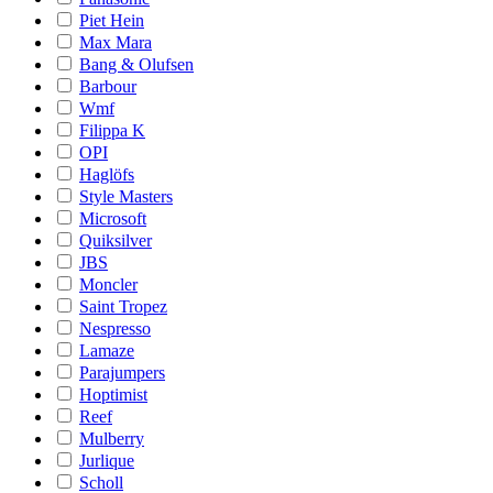
Piet Hein
Max Mara
Bang & Olufsen
Barbour
Wmf
Filippa K
OPI
Haglöfs
Style Masters
Microsoft
Quiksilver
JBS
Moncler
Saint Tropez
Nespresso
Lamaze
Parajumpers
Hoptimist
Reef
Mulberry
Jurlique
Scholl