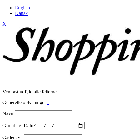
English
Dansk
X
Venligst udfyld alle felterne.
Generelle oplysninger
-
Navn
Grundlagt Dato?
Gadenavn