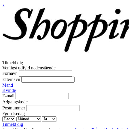
x
Tilmeld dig
Venligst udfyld nedenstående
Fornavn
Efternavn
Mand
Kvinde
E-mail
Adgangskode
Postnummer
Fødselsedag
Tilmeld dig