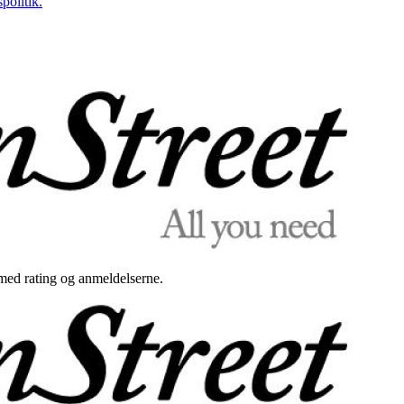
politik.
med rating og anmeldelserne.