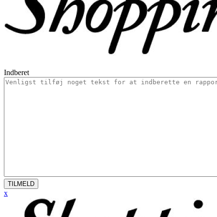
Indberet
TILMELD
x