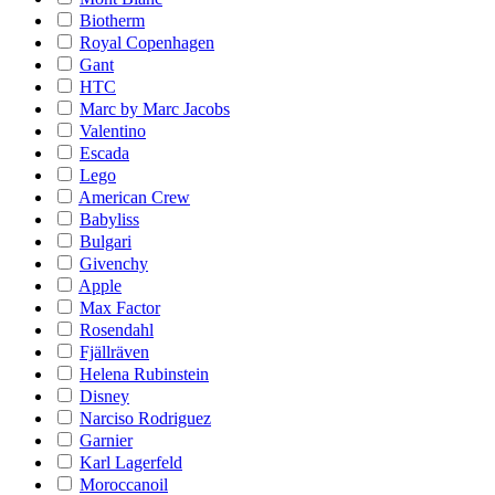
Biotherm
Royal Copenhagen
Gant
HTC
Marc by Marc Jacobs
Valentino
Escada
Lego
American Crew
Babyliss
Bulgari
Givenchy
Apple
Max Factor
Rosendahl
Fjällräven
Helena Rubinstein
Disney
Narciso Rodriguez
Garnier
Karl Lagerfeld
Moroccanoil