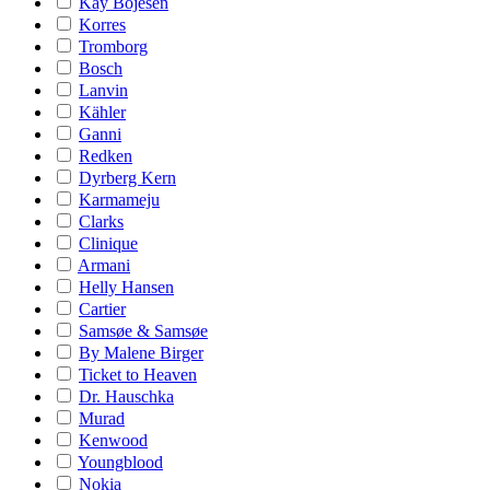
Kay Bojesen
Korres
Tromborg
Bosch
Lanvin
Kähler
Ganni
Redken
Dyrberg Kern
Karmameju
Clarks
Clinique
Armani
Helly Hansen
Cartier
Samsøe & Samsøe
By Malene Birger
Ticket to Heaven
Dr. Hauschka
Murad
Kenwood
Youngblood
Nokia