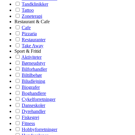
Tandklinikker
Tattoo
Zoneterapi
Restaurant & Cafe
Cafe
Pizzaria
Restauranter
Take Away
Sport & Fritid
Aktiviteter
Børneudstyr
Bilforhandler
Biltilbehør
Biludlejning
Biografer
Boghandlere
Cykelforretninger
Danseskoler
Dyrehandler
Fiskegrej
Fitness
Hobbyforretninger