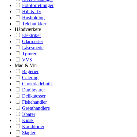
Fotoforretninger
Hifi & Tv
Husholding
Telebutikker
Håndværkere
Elektriker
Glarmester
Låsesmede
Tømrer
VVS
Mad & Vin
Bagerier
Catering
Chokoladebutik
Dagligvarer
Delikatesser
Fiskehandler
Grønthandlere
Isbarer
Kiosk
Konditorier
Slagter