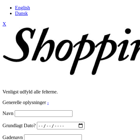
English
Dansk
X
Venligst udfyld alle felterne.
Generelle oplysninger
-
Navn
Grundlagt Dato?
Gadenavn