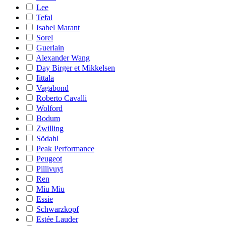
Lee
Tefal
Isabel Marant
Sorel
Guerlain
Alexander Wang
Day Birger et Mikkelsen
Iittala
Vagabond
Roberto Cavalli
Wolford
Bodum
Zwilling
Södahl
Peak Performance
Peugeot
Pillivuyt
Ren
Miu Miu
Essie
Schwarzkopf
Estée Lauder