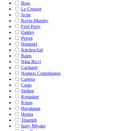
Boss
Le Creuset
Acne
Kevin Murphy
Fred Perry
Oakley
Persol
Hummel
KitchenAid
Rains
Nina Ricci
Cacharel
Nomess Copenhagen
Carrera
Casio
Stelton
Kerastase
Krups
Havaianas
Hestra
Triumph
Issey Miyake