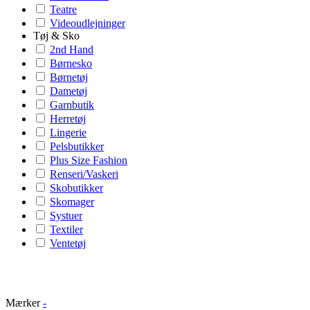
Teatre
Videoudlejninger
Tøj & Sko
2nd Hand
Børnesko
Børnetøj
Dametøj
Garnbutik
Herretøj
Lingerie
Pelsbutikker
Plus Size Fashion
Renseri/Vaskeri
Skobutikker
Skomager
Systuer
Textiler
Ventetøj
Mærker
-