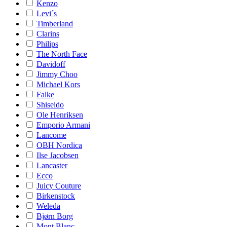
Kenzo
Levi´s
Timberland
Clarins
Philips
The North Face
Davidoff
Jimmy Choo
Michael Kors
Falke
Shiseido
Ole Henriksen
Emporio Armani
Lancome
OBH Nordica
Ilse Jacobsen
Lancaster
Ecco
Juicy Couture
Birkenstock
Weleda
Bjørn Borg
Mont Blanc