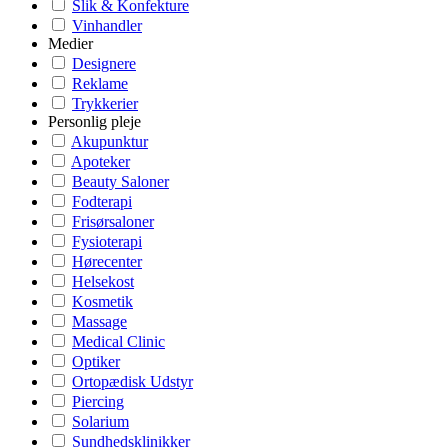
Slik & Konfekture
Vinhandler
Medier
Designere
Reklame
Trykkerier
Personlig pleje
Akupunktur
Apoteker
Beauty Saloner
Fodterapi
Frisørsaloner
Fysioterapi
Hørecenter
Helsekost
Kosmetik
Massage
Medical Clinic
Optiker
Ortopædisk Udstyr
Piercing
Solarium
Sundhedsklinikker