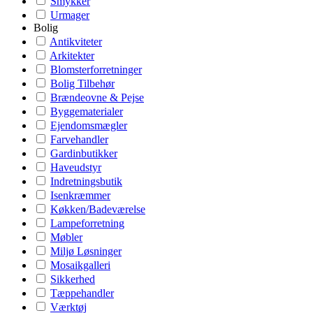
Smykker
Urmager
Bolig
Antikviteter
Arkitekter
Blomsterforretninger
Bolig Tilbehør
Brændeovne & Pejse
Byggematerialer
Ejendomsmægler
Farvehandler
Gardinbutikker
Haveudstyr
Indretningsbutik
Isenkræmmer
Køkken/Badeværelse
Lampeforretning
Møbler
Miljø Løsninger
Mosaikgalleri
Sikkerhed
Tæppehandler
Værktøj