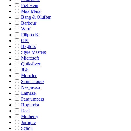
Piet Hein
Max Mara
Bang & Olufsen
Barbour
Wmf
Filippa K
OPI
Haglöfs
Style Masters
Microsoft
Quiksilver
JBS
Moncler
Saint Tropez
Nespresso
Lamaze
Parajumpers
Hoptimist
Reef
Mulberry
Jurlique
Scholl