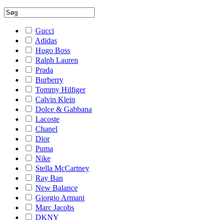
Gucci
Adidas
Hugo Boss
Ralph Lauren
Prada
Burberry
Tommy Hilfiger
Calvin Klein
Dolce & Gabbana
Lacoste
Chanel
Dior
Puma
Nike
Stella McCartney
Ray Ban
New Balance
Giorgio Armani
Marc Jacobs
DKNY