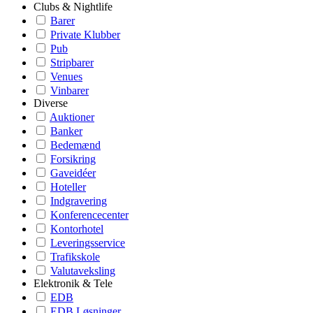
Clubs & Nightlife
Barer
Private Klubber
Pub
Stripbarer
Venues
Vinbarer
Diverse
Auktioner
Banker
Bedemænd
Forsikring
Gaveidéer
Hoteller
Indgravering
Konferencecenter
Kontorhotel
Leveringsservice
Trafikskole
Valutaveksling
Elektronik & Tele
EDB
EDB Løsninger