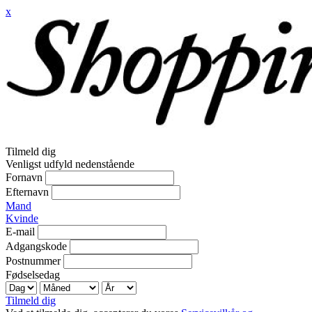
x
Tilmeld dig
Venligst udfyld nedenstående
Fornavn
Efternavn
Mand
Kvinde
E-mail
Adgangskode
Postnummer
Fødselsedag
Tilmeld dig