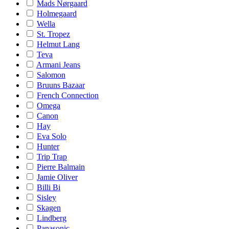
Mads Nørgaard
Holmegaard
Wella
St. Tropez
Helmut Lang
Teva
Armani Jeans
Salomon
Bruuns Bazaar
French Connection
Omega
Canon
Hay
Eva Solo
Hunter
Trip Trap
Pierre Balmain
Jamie Oliver
Billi Bi
Sisley
Skagen
Lindberg
Panasonic