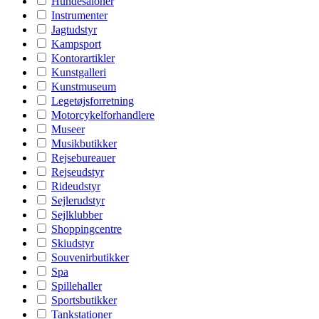
Hundesaloner
Instrumenter
Jagtudstyr
Kampsport
Kontorartikler
Kunstgalleri
Kunstmuseum
Legetøjsforretning
Motorcykelforhandlere
Museer
Musikbutikker
Rejsebureauer
Rejseudstyr
Rideudstyr
Sejlerudstyr
Sejlklubber
Shoppingcentre
Skiudstyr
Souvenirbutikker
Spa
Spillehaller
Sportsbutikker
Tankstationer