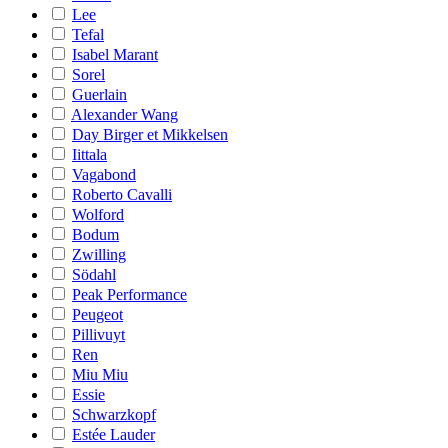
Lee
Tefal
Isabel Marant
Sorel
Guerlain
Alexander Wang
Day Birger et Mikkelsen
Iittala
Vagabond
Roberto Cavalli
Wolford
Bodum
Zwilling
Södahl
Peak Performance
Peugeot
Pillivuyt
Ren
Miu Miu
Essie
Schwarzkopf
Estée Lauder