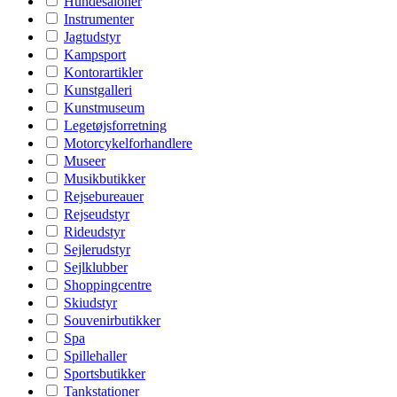
Hundesaloner
Instrumenter
Jagtudstyr
Kampsport
Kontorartikler
Kunstgalleri
Kunstmuseum
Legetøjsforretning
Motorcykelforhandlere
Museer
Musikbutikker
Rejsebureauer
Rejseudstyr
Rideudstyr
Sejlerudstyr
Sejlklubber
Shoppingcentre
Skiudstyr
Souvenirbutikker
Spa
Spillehaller
Sportsbutikker
Tankstationer