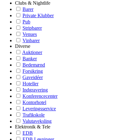
Clubs & Nightlife
Barer
Private Klubber
Pub
Stripbarer
Venues
Vinbarer
Diverse
Auktioner
Banker
Bedemænd
Forsikring
Gaveidéer
Hoteller
Indgravering
Konferencecenter
Kontorhotel
Leveringsservice
Trafikskole
Valutaveksling
Elektronik & Tele
EDB
EDB Løsninger