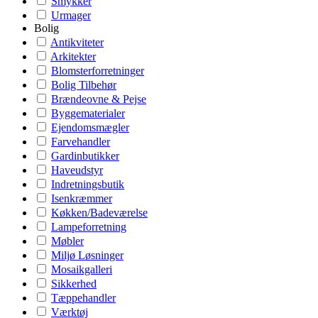
Smykker
Urmager
Bolig
Antikviteter
Arkitekter
Blomsterforretninger
Bolig Tilbehør
Brændeovne & Pejse
Byggematerialer
Ejendomsmægler
Farvehandler
Gardinbutikker
Haveudstyr
Indretningsbutik
Isenkræmmer
Køkken/Badeværelse
Lampeforretning
Møbler
Miljø Løsninger
Mosaikgalleri
Sikkerhed
Tæppehandler
Værktøj