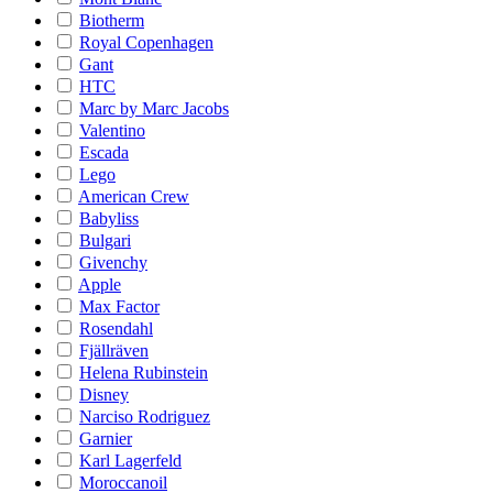
Biotherm
Royal Copenhagen
Gant
HTC
Marc by Marc Jacobs
Valentino
Escada
Lego
American Crew
Babyliss
Bulgari
Givenchy
Apple
Max Factor
Rosendahl
Fjällräven
Helena Rubinstein
Disney
Narciso Rodriguez
Garnier
Karl Lagerfeld
Moroccanoil