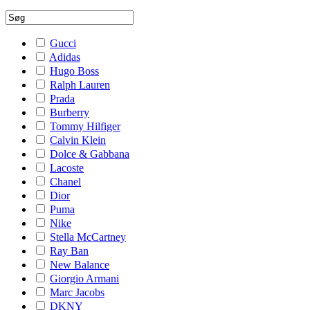
Gucci
Adidas
Hugo Boss
Ralph Lauren
Prada
Burberry
Tommy Hilfiger
Calvin Klein
Dolce & Gabbana
Lacoste
Chanel
Dior
Puma
Nike
Stella McCartney
Ray Ban
New Balance
Giorgio Armani
Marc Jacobs
DKNY