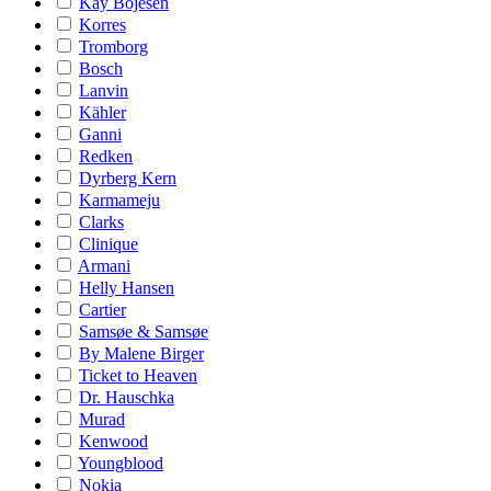
Kay Bojesen
Korres
Tromborg
Bosch
Lanvin
Kähler
Ganni
Redken
Dyrberg Kern
Karmameju
Clarks
Clinique
Armani
Helly Hansen
Cartier
Samsøe & Samsøe
By Malene Birger
Ticket to Heaven
Dr. Hauschka
Murad
Kenwood
Youngblood
Nokia