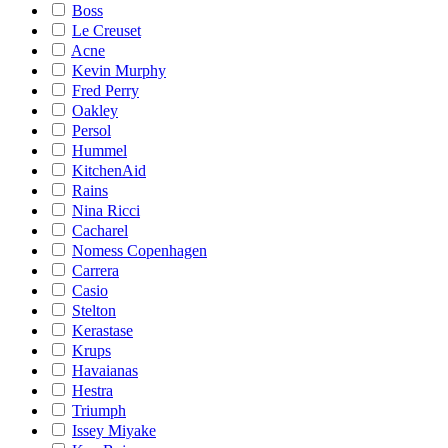
Boss
Le Creuset
Acne
Kevin Murphy
Fred Perry
Oakley
Persol
Hummel
KitchenAid
Rains
Nina Ricci
Cacharel
Nomess Copenhagen
Carrera
Casio
Stelton
Kerastase
Krups
Havaianas
Hestra
Triumph
Issey Miyake