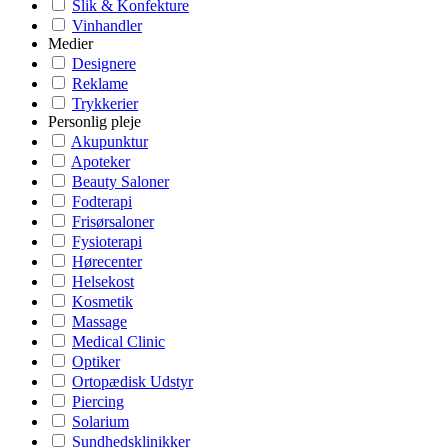
Slik & Konfekture
Vinhandler
Medier
Designere
Reklame
Trykkerier
Personlig pleje
Akupunktur
Apoteker
Beauty Saloner
Fodterapi
Frisørsaloner
Fysioterapi
Hørecenter
Helsekost
Kosmetik
Massage
Medical Clinic
Optiker
Ortopædisk Udstyr
Piercing
Solarium
Sundhedsklinikker