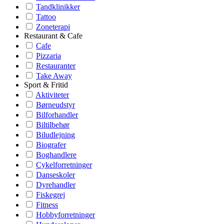
Tandklinikker
Tattoo
Zoneterapi
Restaurant & Cafe
Cafe
Pizzaria
Restauranter
Take Away
Sport & Fritid
Aktiviteter
Børneudstyr
Bilforhandler
Biltilbehør
Biludlejning
Biografer
Boghandlere
Cykelforretninger
Danseskoler
Dyrehandler
Fiskegrej
Fitness
Hobbyforretninger