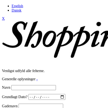
English
Dansk
X
Venligst udfyld alle felterne.
Generelle oplysninger
-
Navn
Grundlagt Dato?
Gadenavn