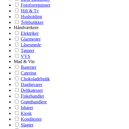
Fotoforretninger
Hifi & Tv
Husholding
Telebutikker
Håndværkere
Elektriker
Glarmester
Låsesmede
Tømrer
VVS
Mad & Vin
Bagerier
Catering
Chokoladebutik
Dagligvarer
Delikatesser
Fiskehandler
Grønthandlere
Isbarer
Kiosk
Konditorier
Slagter