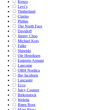
Kenzo
Levi´s
Timberland
Clarins
Philips
The North Face
Davidoff
Jimmy Choo
Michael Kors
Falke
Shiseido
Ole Henriksen
Emporio Armani
Lancome
OBH Nordica
Ilse Jacobsen
Lancaster
Ecco
Juicy Couture
Birkenstock
Weleda
Bjørn Borg
Mont Blanc