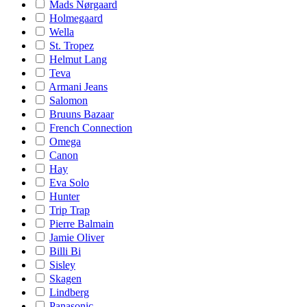
Mads Nørgaard
Holmegaard
Wella
St. Tropez
Helmut Lang
Teva
Armani Jeans
Salomon
Bruuns Bazaar
French Connection
Omega
Canon
Hay
Eva Solo
Hunter
Trip Trap
Pierre Balmain
Jamie Oliver
Billi Bi
Sisley
Skagen
Lindberg
Panasonic