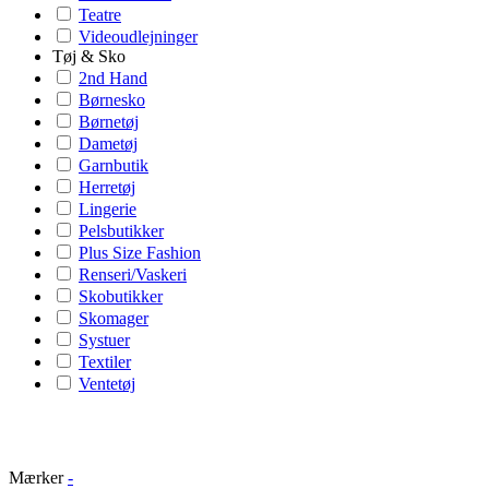
Teatre
Videoudlejninger
Tøj & Sko
2nd Hand
Børnesko
Børnetøj
Dametøj
Garnbutik
Herretøj
Lingerie
Pelsbutikker
Plus Size Fashion
Renseri/Vaskeri
Skobutikker
Skomager
Systuer
Textiler
Ventetøj
Mærker
-