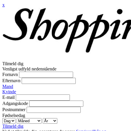
x
Tilmeld dig
Venligst udfyld nedenstående
Fornavn
Efternavn
Mand
Kvinde
E-mail
Adgangskode
Postnummer
Fødselsedag
Tilmeld dig