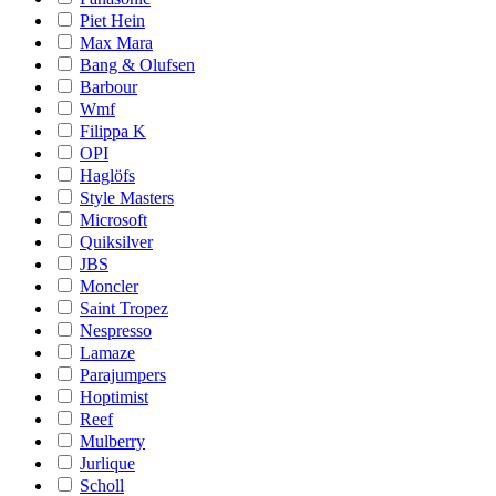
Piet Hein
Max Mara
Bang & Olufsen
Barbour
Wmf
Filippa K
OPI
Haglöfs
Style Masters
Microsoft
Quiksilver
JBS
Moncler
Saint Tropez
Nespresso
Lamaze
Parajumpers
Hoptimist
Reef
Mulberry
Jurlique
Scholl