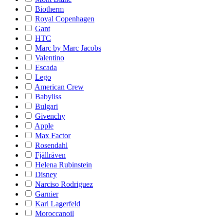
Biotherm
Royal Copenhagen
Gant
HTC
Marc by Marc Jacobs
Valentino
Escada
Lego
American Crew
Babyliss
Bulgari
Givenchy
Apple
Max Factor
Rosendahl
Fjällräven
Helena Rubinstein
Disney
Narciso Rodriguez
Garnier
Karl Lagerfeld
Moroccanoil