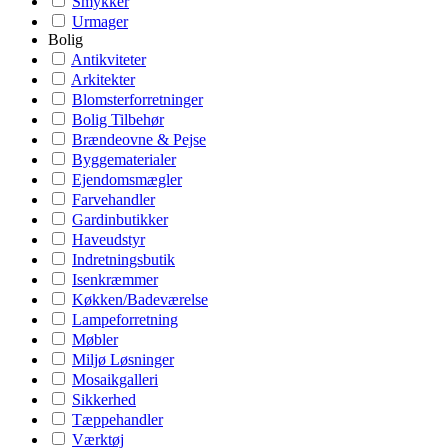
Smykker
Urmager
Bolig
Antikviteter
Arkitekter
Blomsterforretninger
Bolig Tilbehør
Brændeovne & Pejse
Byggematerialer
Ejendomsmægler
Farvehandler
Gardinbutikker
Haveudstyr
Indretningsbutik
Isenkræmmer
Køkken/Badeværelse
Lampeforretning
Møbler
Miljø Løsninger
Mosaikgalleri
Sikkerhed
Tæppehandler
Værktøj