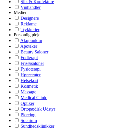
Slik & Konfekture
Vinhandler
Medier
Designere
Reklame
Trykkerier
Personlig pleje
Akupunktur
Apoteker
Beauty Saloner
Fodterapi
Frisørsaloner
Fysioterapi
Hørecenter
Helsekost
Kosmetik
Massage
Medical Clinic
Optiker
Ortopædisk Udstyr
Piercing
Solarium
Sundhedsklinikker