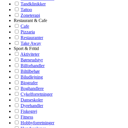
Tandklinikker
Tattoo
Zoneterapi
Restaurant & Cafe
Cafe
Pizzaria
Restauranter
Take Away
Sport & Fritid
Aktiviteter
Børneudstyr
Bilforhandler
Biltilbehør
Biludlejning
Biografer
Boghandlere
Cykelforretninger
Danseskoler
Dyrehandler
Fiskegrej
Fitness
Hobbyforretninger