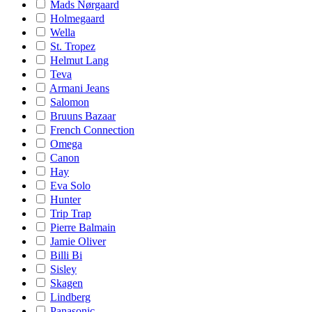
Mads Nørgaard
Holmegaard
Wella
St. Tropez
Helmut Lang
Teva
Armani Jeans
Salomon
Bruuns Bazaar
French Connection
Omega
Canon
Hay
Eva Solo
Hunter
Trip Trap
Pierre Balmain
Jamie Oliver
Billi Bi
Sisley
Skagen
Lindberg
Panasonic