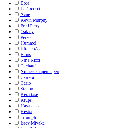
Boss
Le Creuset
Acne
Kevin Murphy
Fred Perry
Oakley
Persol
Hummel
KitchenAid
Rains
Nina Ricci
Cacharel
Nomess Copenhagen
Carrera
Casio
Stelton
Kerastase
Krups
Havaianas
Hestra
Triumph
Issey Miyake