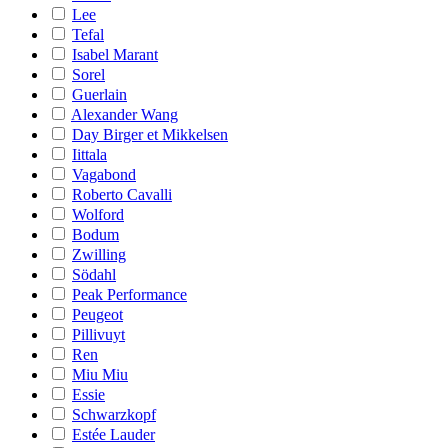
Lee
Tefal
Isabel Marant
Sorel
Guerlain
Alexander Wang
Day Birger et Mikkelsen
Iittala
Vagabond
Roberto Cavalli
Wolford
Bodum
Zwilling
Södahl
Peak Performance
Peugeot
Pillivuyt
Ren
Miu Miu
Essie
Schwarzkopf
Estée Lauder