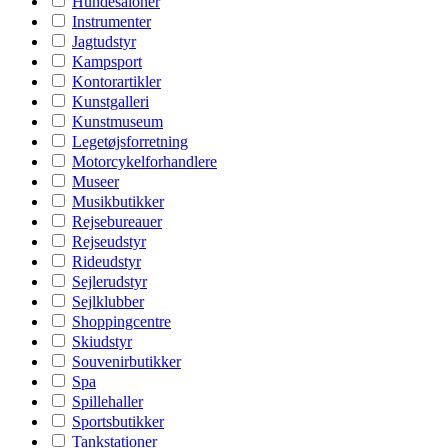
Hundesaloner
Instrumenter
Jagtudstyr
Kampsport
Kontorartikler
Kunstgalleri
Kunstmuseum
Legetøjsforretning
Motorcykelforhandlere
Museer
Musikbutikker
Rejsebureauer
Rejseudstyr
Rideudstyr
Sejlerudstyr
Sejlklubber
Shoppingcentre
Skiudstyr
Souvenirbutikker
Spa
Spillehaller
Sportsbutikker
Tankstationer