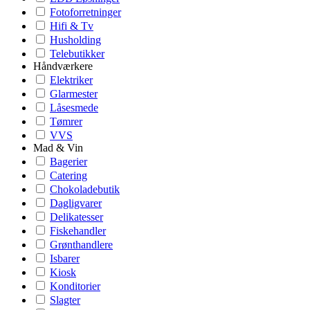
Fotoforretninger
Hifi & Tv
Husholding
Telebutikker
Håndværkere
Elektriker
Glarmester
Låsesmede
Tømrer
VVS
Mad & Vin
Bagerier
Catering
Chokoladebutik
Dagligvarer
Delikatesser
Fiskehandler
Grønthandlere
Isbarer
Kiosk
Konditorier
Slagter