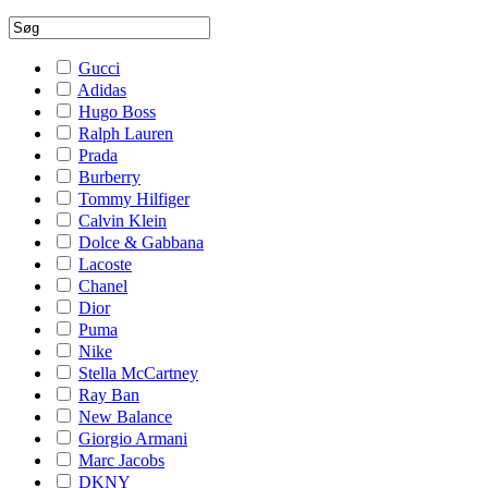
Gucci
Adidas
Hugo Boss
Ralph Lauren
Prada
Burberry
Tommy Hilfiger
Calvin Klein
Dolce & Gabbana
Lacoste
Chanel
Dior
Puma
Nike
Stella McCartney
Ray Ban
New Balance
Giorgio Armani
Marc Jacobs
DKNY