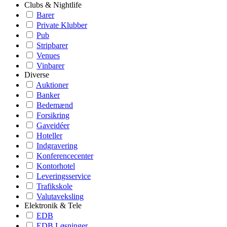
Clubs & Nightlife
Barer
Private Klubber
Pub
Stripbarer
Venues
Vinbarer
Diverse
Auktioner
Banker
Bedemænd
Forsikring
Gaveidéer
Hoteller
Indgravering
Konferencecenter
Kontorhotel
Leveringsservice
Trafikskole
Valutaveksling
Elektronik & Tele
EDB
EDB Løsninger