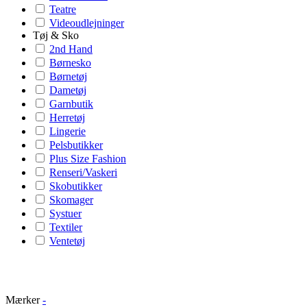
Teatre
Videoudlejninger
Tøj & Sko
2nd Hand
Børnesko
Børnetøj
Dametøj
Garnbutik
Herretøj
Lingerie
Pelsbutikker
Plus Size Fashion
Renseri/Vaskeri
Skobutikker
Skomager
Systuer
Textiler
Ventetøj
Mærker
-