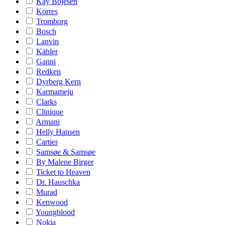
Kay Bojesen
Korres
Tromborg
Bosch
Lanvin
Kähler
Ganni
Redken
Dyrberg Kern
Karmameju
Clarks
Clinique
Armani
Helly Hansen
Cartier
Samsøe & Samsøe
By Malene Birger
Ticket to Heaven
Dr. Hauschka
Murad
Kenwood
Youngblood
Nokia