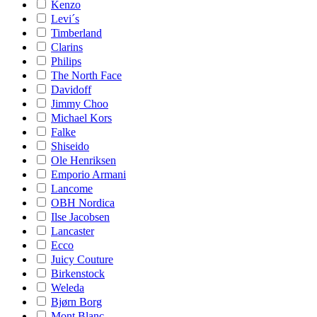
Kenzo
Levi´s
Timberland
Clarins
Philips
The North Face
Davidoff
Jimmy Choo
Michael Kors
Falke
Shiseido
Ole Henriksen
Emporio Armani
Lancome
OBH Nordica
Ilse Jacobsen
Lancaster
Ecco
Juicy Couture
Birkenstock
Weleda
Bjørn Borg
Mont Blanc