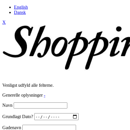
English
Dansk
X
Venligst udfyld alle felterne.
Generelle oplysninger
-
Navn
Grundlagt Dato?
Gadenavn