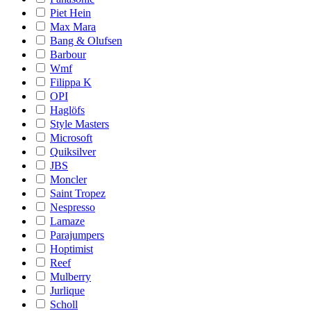
Piet Hein
Max Mara
Bang & Olufsen
Barbour
Wmf
Filippa K
OPI
Haglöfs
Style Masters
Microsoft
Quiksilver
JBS
Moncler
Saint Tropez
Nespresso
Lamaze
Parajumpers
Hoptimist
Reef
Mulberry
Jurlique
Scholl