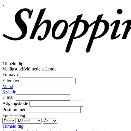
x
Tilmeld dig
Venligst udfyld nedenstående
Fornavn
Efternavn
Mand
Kvinde
E-mail
Adgangskode
Postnummer
Fødselsedag
Tilmeld dig