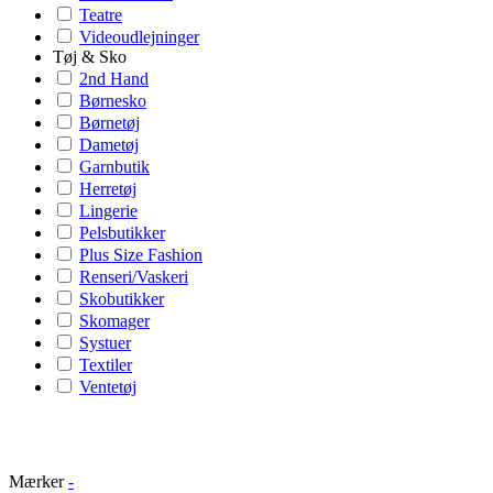
Teatre
Videoudlejninger
Tøj & Sko
2nd Hand
Børnesko
Børnetøj
Dametøj
Garnbutik
Herretøj
Lingerie
Pelsbutikker
Plus Size Fashion
Renseri/Vaskeri
Skobutikker
Skomager
Systuer
Textiler
Ventetøj
Mærker
-