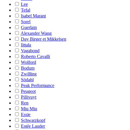
Lee
Tefal
Isabel Marant
Sorel
Guerlain
Alexander Wang
Day Birger et Mikkelsen
Iittala
Vagabond
Roberto Cavalli
Wolford
Bodum
Zwilling
Södahl
Peak Performance
Peugeot
Pillivuyt
Ren
Miu Miu
Essie
Schwarzkopf
Estée Lauder