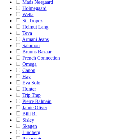
Mads Nørgaard
Holmegaard
Wella
St. Tropez
Helmut Lang
Teva
Armani Jeans
Salomon
Bruuns Bazaar
French Connection
Omega
Canon
Hay
Eva Solo
Hunter
Trip Trap
Pierre Balmain
Jamie Oliver
Billi Bi
Sisley
Skagen
Lindberg
Panasonic