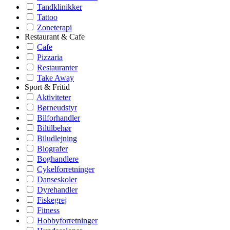
Tandklinikker
Tattoo
Zoneterapi
Restaurant & Cafe
Cafe
Pizzaria
Restauranter
Take Away
Sport & Fritid
Aktiviteter
Børneudstyr
Bilforhandler
Biltilbehør
Biludlejning
Biografer
Boghandlere
Cykelforretninger
Danseskoler
Dyrehandler
Fiskegrej
Fitness
Hobbyforretninger