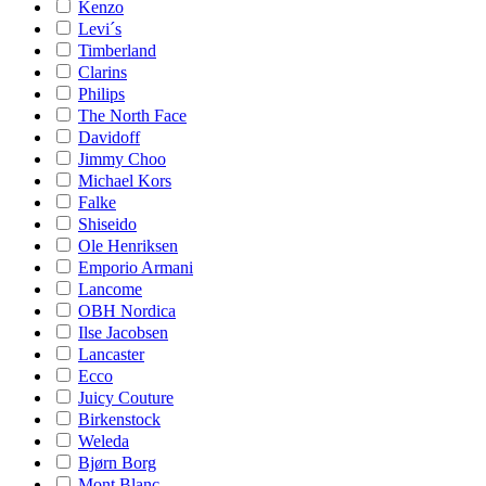
Kenzo
Levi´s
Timberland
Clarins
Philips
The North Face
Davidoff
Jimmy Choo
Michael Kors
Falke
Shiseido
Ole Henriksen
Emporio Armani
Lancome
OBH Nordica
Ilse Jacobsen
Lancaster
Ecco
Juicy Couture
Birkenstock
Weleda
Bjørn Borg
Mont Blanc