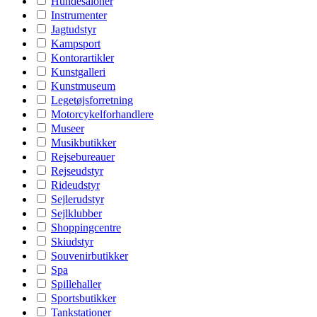
Hundesaloner
Instrumenter
Jagtudstyr
Kampsport
Kontorartikler
Kunstgalleri
Kunstmuseum
Legetøjsforretning
Motorcykelforhandlere
Museer
Musikbutikker
Rejsebureauer
Rejseudstyr
Rideudstyr
Sejlerudstyr
Sejlklubber
Shoppingcentre
Skiudstyr
Souvenirbutikker
Spa
Spillehaller
Sportsbutikker
Tankstationer