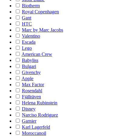
Biotherm
Royal Copenhagen
Gant
HTC
Marc by Marc Jacobs
Valentino
Escada
Lego
American Crew
Babyliss
Bulgari
Givenchy
Apple
Max Factor
Rosendahl
Fjällräven
Helena Rubinstein
Disney
Narciso Rodriguez
Garnier
Karl Lagerfeld
Moroccanoil