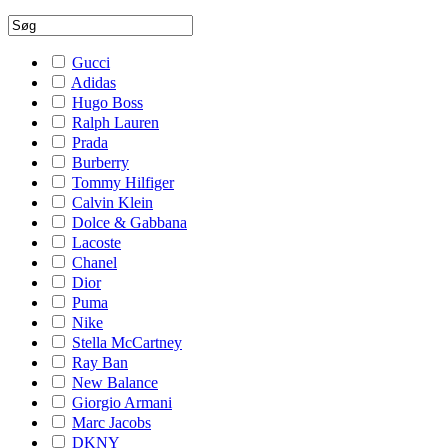
Gucci
Adidas
Hugo Boss
Ralph Lauren
Prada
Burberry
Tommy Hilfiger
Calvin Klein
Dolce & Gabbana
Lacoste
Chanel
Dior
Puma
Nike
Stella McCartney
Ray Ban
New Balance
Giorgio Armani
Marc Jacobs
DKNY