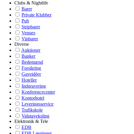
Clubs & Nightlife
Barer
Private Klubber
Pub
Stripbarer
Venues
Vinbarer
Diverse
Auktioner
Banker
Bedemænd
Forsikring
Gaveidéer
Hoteller
Indgravering
Konferencecenter
Kontorhotel
Leveringsservice
Trafikskole
Valutaveksling
Elektronik & Tele
EDB
EDB Løsninger