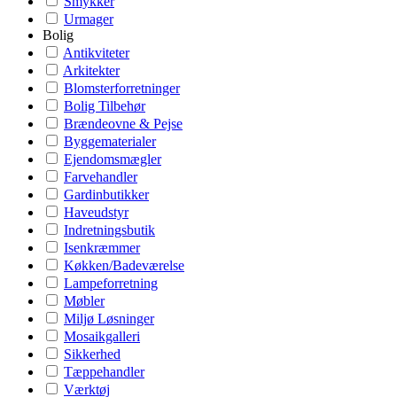
Smykker
Urmager
Bolig
Antikviteter
Arkitekter
Blomsterforretninger
Bolig Tilbehør
Brændeovne & Pejse
Byggematerialer
Ejendomsmægler
Farvehandler
Gardinbutikker
Haveudstyr
Indretningsbutik
Isenkræmmer
Køkken/Badeværelse
Lampeforretning
Møbler
Miljø Løsninger
Mosaikgalleri
Sikkerhed
Tæppehandler
Værktøj