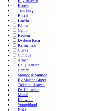
Kay Bojesen
Korres
Tromborg
Bosch
Lanvin
Kähler
Ganni
Redken
Dyrberg Kern
Karmameju
Clarks
Clinique
Armani
Helly Hansen
Cartier
Samsøe & Samsøe
By Malene Birger
Ticket to Heaven
Dr. Hauschka
Murad
Kenwood
Youngblood
Nokia