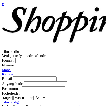
x
Tilmeld dig
Venligst udfyld nedenstående
Fornavn
Efternavn
Mand
Kvinde
E-mail
Adgangskode
Postnummer
Fødselsedag
Tilmeld dig