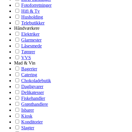
Fotoforretninger
Hifi & Tv
Husholding
Telebutikker
Håndværkere
Elektriker
Glarmester
Låsesmede
Tømrer
VVS
Mad & Vin
Bagerier
Catering
Chokoladebutik
Dagligvarer
Delikatesser
Fiskehandler
Grønthandlere
Isbarer
Kiosk
Konditorier
Slagter