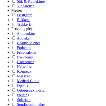
Slik & Konfekture
Vinhandler
Medier
Designere
Reklame
Trykkerier
Personlig pleje
Akupunktur
Apoteker
Beauty Saloner
Fodterapi
Frisørsaloner
Fysioterapi
Hørecenter
Helsekost
Kosmetik
Massage
Medical Clinic
Optiker
Ortopædisk Udstyr
Piercing
Solarium
Sundhedsklinikker