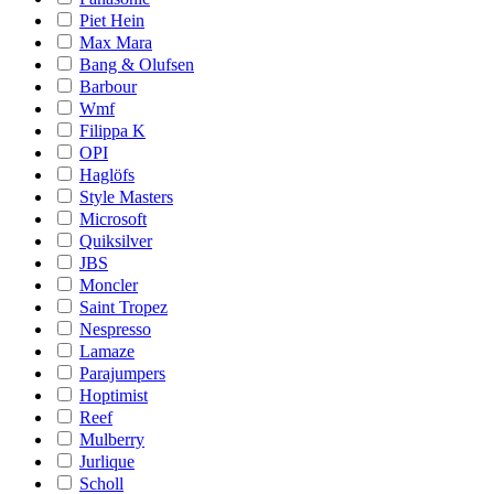
Piet Hein
Max Mara
Bang & Olufsen
Barbour
Wmf
Filippa K
OPI
Haglöfs
Style Masters
Microsoft
Quiksilver
JBS
Moncler
Saint Tropez
Nespresso
Lamaze
Parajumpers
Hoptimist
Reef
Mulberry
Jurlique
Scholl