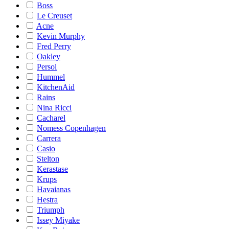
Boss
Le Creuset
Acne
Kevin Murphy
Fred Perry
Oakley
Persol
Hummel
KitchenAid
Rains
Nina Ricci
Cacharel
Nomess Copenhagen
Carrera
Casio
Stelton
Kerastase
Krups
Havaianas
Hestra
Triumph
Issey Miyake