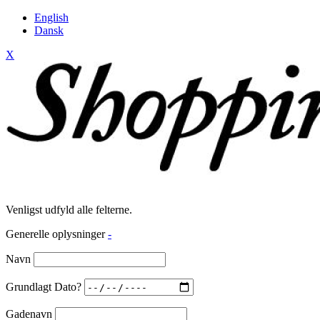
English
Dansk
X
Venligst udfyld alle felterne.
Generelle oplysninger
-
Navn
Grundlagt Dato?
Gadenavn