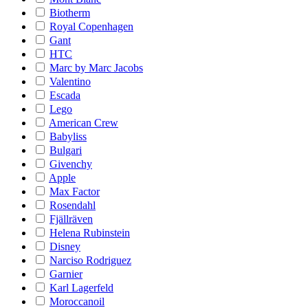
Biotherm
Royal Copenhagen
Gant
HTC
Marc by Marc Jacobs
Valentino
Escada
Lego
American Crew
Babyliss
Bulgari
Givenchy
Apple
Max Factor
Rosendahl
Fjällräven
Helena Rubinstein
Disney
Narciso Rodriguez
Garnier
Karl Lagerfeld
Moroccanoil