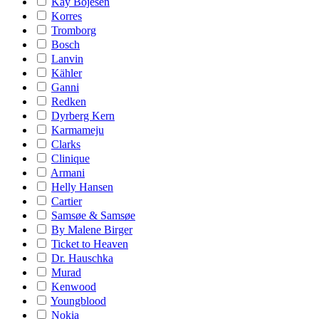
Kay Bojesen
Korres
Tromborg
Bosch
Lanvin
Kähler
Ganni
Redken
Dyrberg Kern
Karmameju
Clarks
Clinique
Armani
Helly Hansen
Cartier
Samsøe & Samsøe
By Malene Birger
Ticket to Heaven
Dr. Hauschka
Murad
Kenwood
Youngblood
Nokia