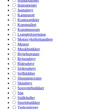
Hundesaloner
Instrumenter
Jagtudstyr
Kampsport
Kontorartikler
Kunstgalleri
Kunstmuseum
Legetøjsforretning
Motorcykelforhandlere
Museer
Musikbutikker
Rejsebureauer
Rejseudstyr
Rideudstyr
Sejlerudstyr
Sejlklubber
Shoppingcentre
Skiudstyr
Souvenirbutikker
Spa
Spillehaller
Sportsbutikker
Tankstationer