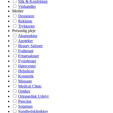
Slik & Konfekture
Vinhandler
Medier
Designere
Reklame
Trykkerier
Personlig pleje
Akupunktur
Apoteker
Beauty Saloner
Fodterapi
Frisørsaloner
Fysioterapi
Hørecenter
Helsekost
Kosmetik
Massage
Medical Clinic
Optiker
Ortopædisk Udstyr
Piercing
Solarium
Sundhedsklinikker