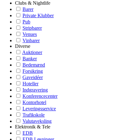
Clubs & Nightlife
Barer
Private Klubber
Pub
Stripbarer
Venues
Vinbarer
Diverse
Auktioner
Banker
Bedemænd
Forsikring
Gaveidéer
Hoteller
Indgravering
Konferencecenter
Kontorhotel
Leveringsservice
Trafikskole
Valutaveksling
Elektronik & Tele
EDB
EDB Løsninger