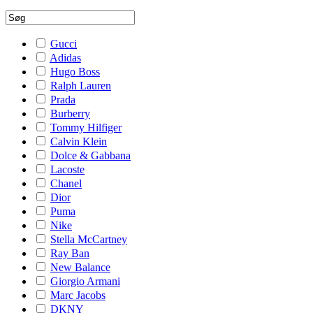
Gucci
Adidas
Hugo Boss
Ralph Lauren
Prada
Burberry
Tommy Hilfiger
Calvin Klein
Dolce & Gabbana
Lacoste
Chanel
Dior
Puma
Nike
Stella McCartney
Ray Ban
New Balance
Giorgio Armani
Marc Jacobs
DKNY