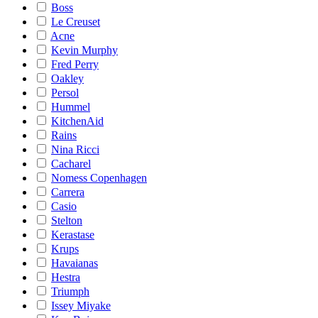
Boss
Le Creuset
Acne
Kevin Murphy
Fred Perry
Oakley
Persol
Hummel
KitchenAid
Rains
Nina Ricci
Cacharel
Nomess Copenhagen
Carrera
Casio
Stelton
Kerastase
Krups
Havaianas
Hestra
Triumph
Issey Miyake