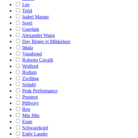
Lee
Tefal
Isabel Marant
Sorel
Guerlain
Alexander Wang
Day Birger et Mikkelsen
Iittala
Vagabond
Roberto Cavalli
Wolford
Bodum
Zwilling
Södahl
Peak Performance
Peugeot
Pillivuyt
Ren
Miu Miu
Essie
Schwarzkopf
Estée Lauder