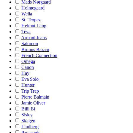
Mads Nørgaard
Holmegaard
Wella
St. Tropez
Helmut Lang
Teva
Armani Jeans
Salomon
Bruuns Bazaar
French Connection
Omega
Canon
Hay
Eva Solo
Hunter
Trip Trap
Pierre Balmain
Jamie Oliver
Billi Bi
Sisley
Skagen
Lindberg
Panasonic