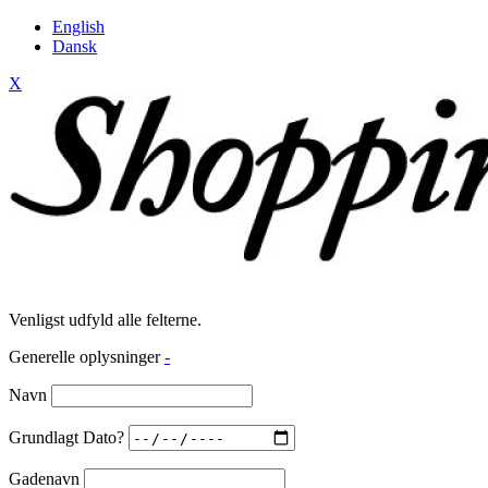
English
Dansk
X
Venligst udfyld alle felterne.
Generelle oplysninger
-
Navn
Grundlagt Dato?
Gadenavn