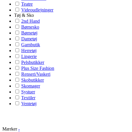
Teatre
Videoudlejninger
Tøj & Sko
2nd Hand
Børnesko
Børnetøj
Dametøj
Garnbutik
Herretøj
Lingerie
Pelsbutikker
Plus Size Fashion
Renseri/Vaskeri
Skobutikker
Skomager
Systuer
Textiler
Ventetøj
Mærker
-