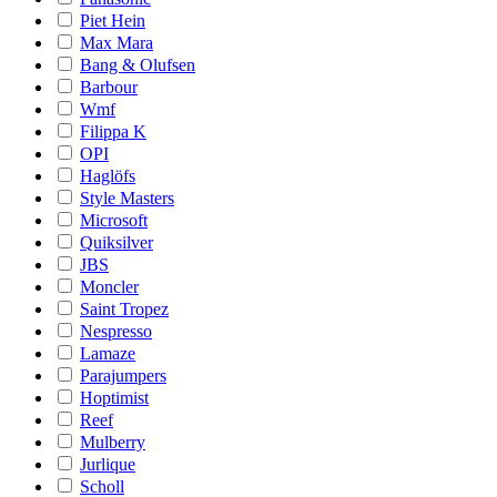
Piet Hein
Max Mara
Bang & Olufsen
Barbour
Wmf
Filippa K
OPI
Haglöfs
Style Masters
Microsoft
Quiksilver
JBS
Moncler
Saint Tropez
Nespresso
Lamaze
Parajumpers
Hoptimist
Reef
Mulberry
Jurlique
Scholl