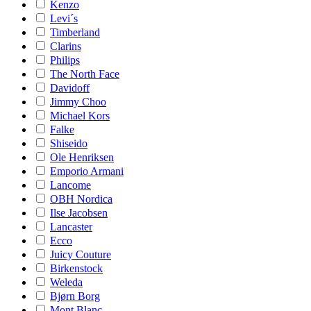
Kenzo
Levi´s
Timberland
Clarins
Philips
The North Face
Davidoff
Jimmy Choo
Michael Kors
Falke
Shiseido
Ole Henriksen
Emporio Armani
Lancome
OBH Nordica
Ilse Jacobsen
Lancaster
Ecco
Juicy Couture
Birkenstock
Weleda
Bjørn Borg
Mont Blanc