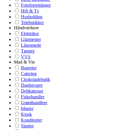
Fotoforretninger
Hifi & Tv
Husholding
Telebutikker
Håndværkere
Elektriker
Glarmester
Låsesmede
Tømrer
VVS
Mad & Vin
Bagerier
Catering
Chokoladebutik
Dagligvarer
Delikatesser
Fiskehandler
Grønthandlere
Isbarer
Kiosk
Konditorier
Slagter