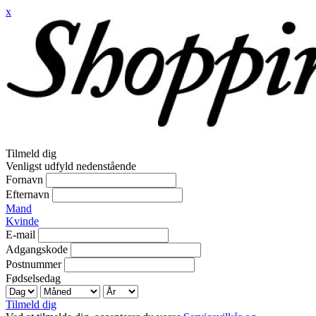
x
Tilmeld dig
Venligst udfyld nedenstående
Fornavn
Efternavn
Mand
Kvinde
E-mail
Adgangskode
Postnummer
Fødselsedag
Tilmeld dig