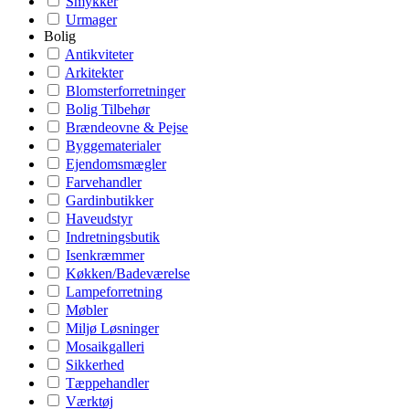
Smykker
Urmager
Bolig
Antikviteter
Arkitekter
Blomsterforretninger
Bolig Tilbehør
Brændeovne & Pejse
Byggematerialer
Ejendomsmægler
Farvehandler
Gardinbutikker
Haveudstyr
Indretningsbutik
Isenkræmmer
Køkken/Badeværelse
Lampeforretning
Møbler
Miljø Løsninger
Mosaikgalleri
Sikkerhed
Tæppehandler
Værktøj