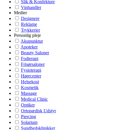
Slik & Konfekture
Vinhandler
Medier
Designere
Reklame
Trykkerier
Personlig pleje
Akupunktur
Apoteker
Beauty Saloner
Fodterapi
Frisørsaloner
Fysioterapi
Hørecenter
Helsekost
Kosmetik
Massage
Medical Clinic
Optiker
Ortopædisk Udstyr
Piercing
Solarium
Sundhedsklinikker