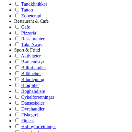
Tandklinikker
Tattoo
Zoneterapi
Restaurant & Cafe
Cafe
Pizzaria
Restauranter
Take Away
Sport & Fritid
Aktiviteter
Børneudstyr
Bilforhandler
Biltilbehør
Biludlejning
Biografer
Boghandlere
Cykelforretninger
Danseskoler
Dyrehandler
Fiskegrej
Fitness
Hobbyforretninger