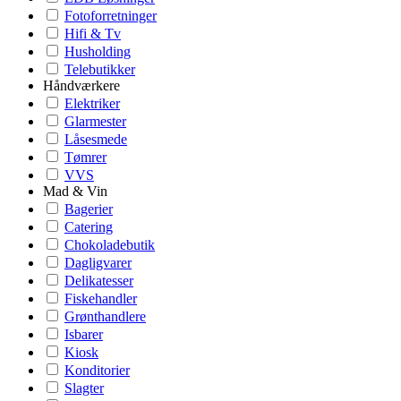
Fotoforretninger
Hifi & Tv
Husholding
Telebutikker
Håndværkere
Elektriker
Glarmester
Låsesmede
Tømrer
VVS
Mad & Vin
Bagerier
Catering
Chokoladebutik
Dagligvarer
Delikatesser
Fiskehandler
Grønthandlere
Isbarer
Kiosk
Konditorier
Slagter