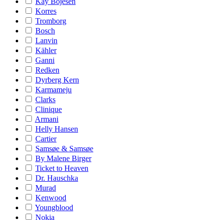
Kay Bojesen
Korres
Tromborg
Bosch
Lanvin
Kähler
Ganni
Redken
Dyrberg Kern
Karmameju
Clarks
Clinique
Armani
Helly Hansen
Cartier
Samsøe & Samsøe
By Malene Birger
Ticket to Heaven
Dr. Hauschka
Murad
Kenwood
Youngblood
Nokia