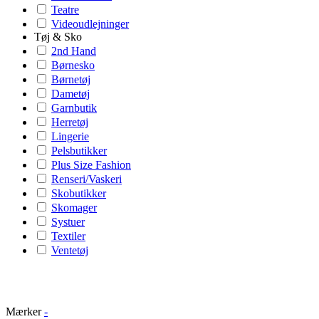
Teatre
Videoudlejninger
Tøj & Sko
2nd Hand
Børnesko
Børnetøj
Dametøj
Garnbutik
Herretøj
Lingerie
Pelsbutikker
Plus Size Fashion
Renseri/Vaskeri
Skobutikker
Skomager
Systuer
Textiler
Ventetøj
Mærker
-