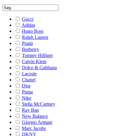
Gucci
Adidas
Hugo Boss
Ralph Lauren
Prada
Burberry
Tommy Hilfiger
Calvin Klein
Dolce & Gabbana
Lacoste
Chanel
Dior
Puma
Nike
Stella McCartney
Ray Ban
New Balance
Giorgio Armani
Marc Jacobs
DKNY