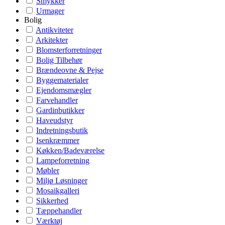
Smykker
Urmager
Bolig
Antikviteter
Arkitekter
Blomsterforretninger
Bolig Tilbehør
Brændeovne & Pejse
Byggematerialer
Ejendomsmægler
Farvehandler
Gardinbutikker
Haveudstyr
Indretningsbutik
Isenkræmmer
Køkken/Badeværelse
Lampeforretning
Møbler
Miljø Løsninger
Mosaikgalleri
Sikkerhed
Tæppehandler
Værktøj