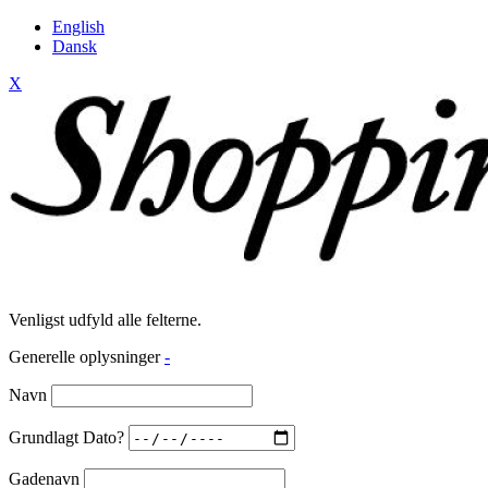
English
Dansk
X
Venligst udfyld alle felterne.
Generelle oplysninger
-
Navn
Grundlagt Dato?
Gadenavn