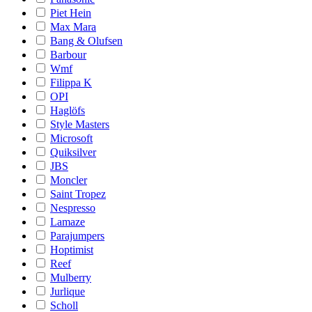
Piet Hein
Max Mara
Bang & Olufsen
Barbour
Wmf
Filippa K
OPI
Haglöfs
Style Masters
Microsoft
Quiksilver
JBS
Moncler
Saint Tropez
Nespresso
Lamaze
Parajumpers
Hoptimist
Reef
Mulberry
Jurlique
Scholl