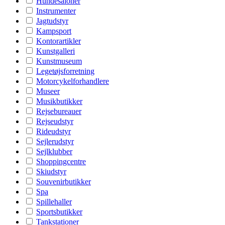
Hundesaloner
Instrumenter
Jagtudstyr
Kampsport
Kontorartikler
Kunstgalleri
Kunstmuseum
Legetøjsforretning
Motorcykelforhandlere
Museer
Musikbutikker
Rejsebureauer
Rejseudstyr
Rideudstyr
Sejlerudstyr
Sejlklubber
Shoppingcentre
Skiudstyr
Souvenirbutikker
Spa
Spillehaller
Sportsbutikker
Tankstationer