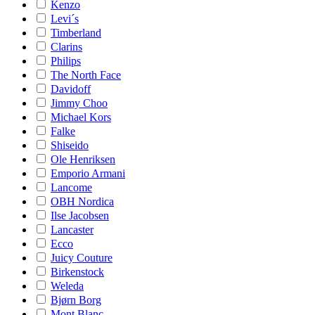
Kenzo
Levi´s
Timberland
Clarins
Philips
The North Face
Davidoff
Jimmy Choo
Michael Kors
Falke
Shiseido
Ole Henriksen
Emporio Armani
Lancome
OBH Nordica
Ilse Jacobsen
Lancaster
Ecco
Juicy Couture
Birkenstock
Weleda
Bjørn Borg
Mont Blanc