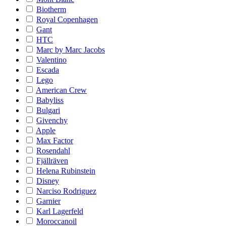
Biotherm
Royal Copenhagen
Gant
HTC
Marc by Marc Jacobs
Valentino
Escada
Lego
American Crew
Babyliss
Bulgari
Givenchy
Apple
Max Factor
Rosendahl
Fjällräven
Helena Rubinstein
Disney
Narciso Rodriguez
Garnier
Karl Lagerfeld
Moroccanoil