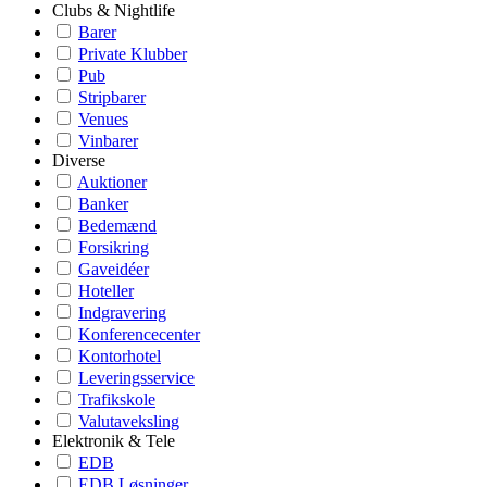
Clubs & Nightlife
Barer
Private Klubber
Pub
Stripbarer
Venues
Vinbarer
Diverse
Auktioner
Banker
Bedemænd
Forsikring
Gaveidéer
Hoteller
Indgravering
Konferencecenter
Kontorhotel
Leveringsservice
Trafikskole
Valutaveksling
Elektronik & Tele
EDB
EDB Løsninger