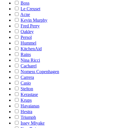
Boss
Le Creuset
Acne
Kevin Murphy
Fred Perry
Oakley
Persol
Hummel
KitchenAid
Rains
Nina Ricci
Cacharel
Nomess Copenhagen
Carrera
Casio
Stelton
Kerastase
Krups
Havaianas
Hestra
Triumph
Issey Miyake