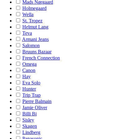
Mads Nørgaard
Holmegaard
Wella
St. Tropez
Helmut Lang
Teva
Armani Jeans
Salomon
Bruuns Bazaar
French Connection
Omega
Canon
Hay
Eva Solo
Hunter
Trip Trap
Pierre Balmain
Jamie Oliver
Billi Bi
Sisley
Skagen
Lindberg
Panasonic