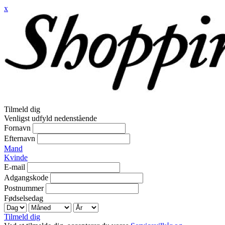
x
Tilmeld dig
Venligst udfyld nedenstående
Fornavn
Efternavn
Mand
Kvinde
E-mail
Adgangskode
Postnummer
Fødselsedag
Tilmeld dig