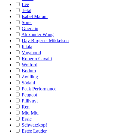
Lee
Tefal
Isabel Marant
Sorel
Guerlain
Alexander Wang
Day Birger et Mikkelsen
Iittala
Vagabond
Roberto Cavalli
Wolford
Bodum
Zwilling
Södahl
Peak Performance
Peugeot
Pillivuyt
Ren
Miu Miu
Essie
Schwarzkopf
Estée Lauder