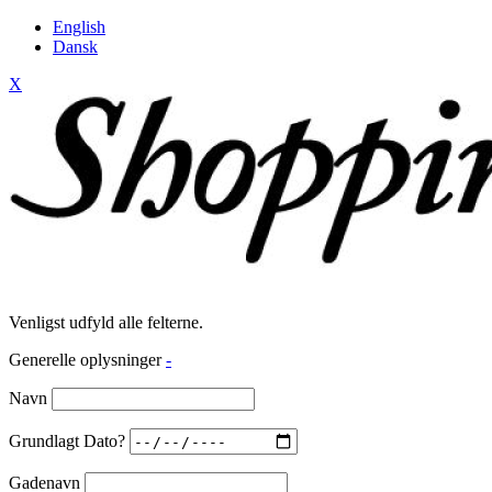
English
Dansk
X
Venligst udfyld alle felterne.
Generelle oplysninger
-
Navn
Grundlagt Dato?
Gadenavn