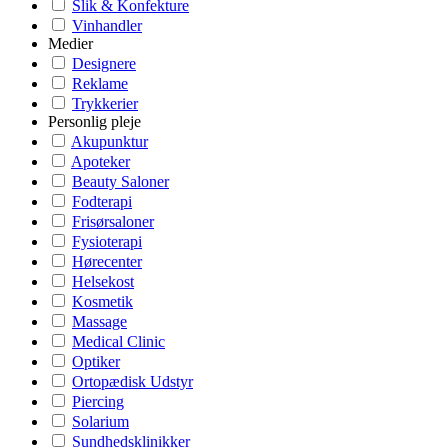
Slik & Konfekture
Vinhandler
Medier
Designere
Reklame
Trykkerier
Personlig pleje
Akupunktur
Apoteker
Beauty Saloner
Fodterapi
Frisørsaloner
Fysioterapi
Hørecenter
Helsekost
Kosmetik
Massage
Medical Clinic
Optiker
Ortopædisk Udstyr
Piercing
Solarium
Sundhedsklinikker