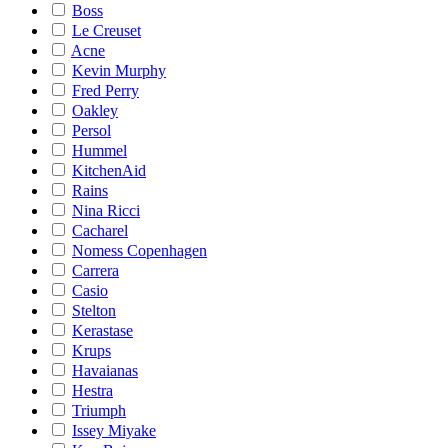
Boss
Le Creuset
Acne
Kevin Murphy
Fred Perry
Oakley
Persol
Hummel
KitchenAid
Rains
Nina Ricci
Cacharel
Nomess Copenhagen
Carrera
Casio
Stelton
Kerastase
Krups
Havaianas
Hestra
Triumph
Issey Miyake