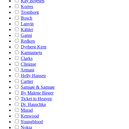
Kay Bojesen
Korres
Tromborg
Bosch
Lanvin
Kähler
Ganni
Redken
Dyrberg Kern
Karmameju
Clarks
Clinique
Armani
Helly Hansen
Cartier
Samsøe & Samsøe
By Malene Birger
Ticket to Heaven
Dr. Hauschka
Murad
Kenwood
Youngblood
Nokia