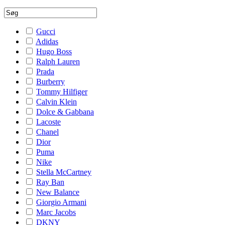
Gucci
Adidas
Hugo Boss
Ralph Lauren
Prada
Burberry
Tommy Hilfiger
Calvin Klein
Dolce & Gabbana
Lacoste
Chanel
Dior
Puma
Nike
Stella McCartney
Ray Ban
New Balance
Giorgio Armani
Marc Jacobs
DKNY