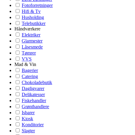
Fotoforretninger
Hifi & Tv
Husholding
Telebutikker
Håndværkere
Elektriker
Glarmester
Låsesmede
Tømrer
VVS
Mad & Vin
Bagerier
Catering
Chokoladebutik
Dagligvarer
Delikatesser
Fiskehandler
Grønthandlere
Isbarer
Kiosk
Konditorier
Slagter