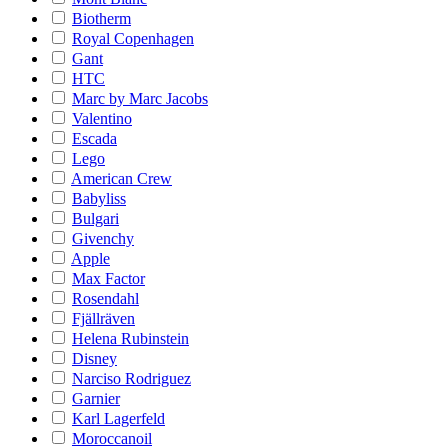
Biotherm
Royal Copenhagen
Gant
HTC
Marc by Marc Jacobs
Valentino
Escada
Lego
American Crew
Babyliss
Bulgari
Givenchy
Apple
Max Factor
Rosendahl
Fjällräven
Helena Rubinstein
Disney
Narciso Rodriguez
Garnier
Karl Lagerfeld
Moroccanoil