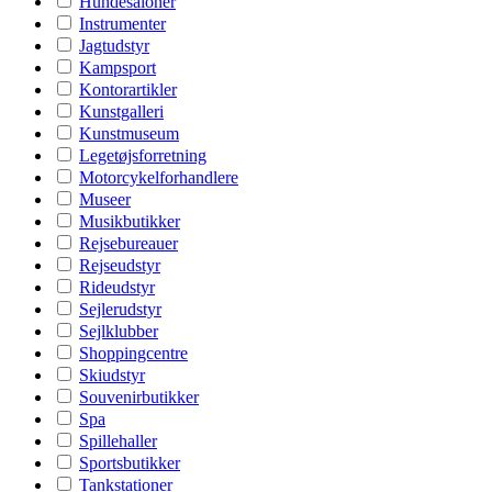
Hundesaloner
Instrumenter
Jagtudstyr
Kampsport
Kontorartikler
Kunstgalleri
Kunstmuseum
Legetøjsforretning
Motorcykelforhandlere
Museer
Musikbutikker
Rejsebureauer
Rejseudstyr
Rideudstyr
Sejlerudstyr
Sejlklubber
Shoppingcentre
Skiudstyr
Souvenirbutikker
Spa
Spillehaller
Sportsbutikker
Tankstationer