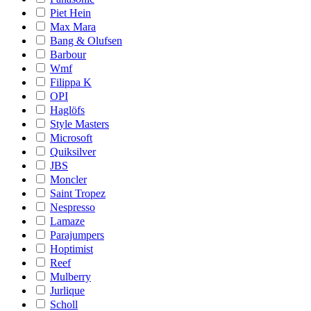
Piet Hein
Max Mara
Bang & Olufsen
Barbour
Wmf
Filippa K
OPI
Haglöfs
Style Masters
Microsoft
Quiksilver
JBS
Moncler
Saint Tropez
Nespresso
Lamaze
Parajumpers
Hoptimist
Reef
Mulberry
Jurlique
Scholl