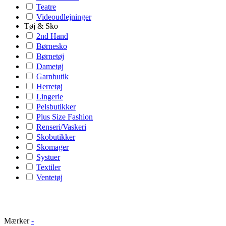
Teatre
Videoudlejninger
Tøj & Sko
2nd Hand
Børnesko
Børnetøj
Dametøj
Garnbutik
Herretøj
Lingerie
Pelsbutikker
Plus Size Fashion
Renseri/Vaskeri
Skobutikker
Skomager
Systuer
Textiler
Ventetøj
Mærker
-