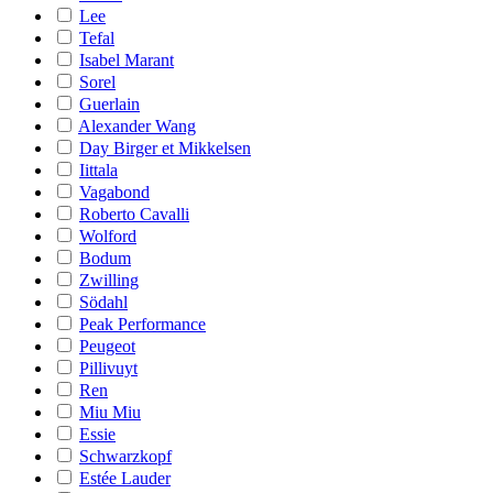
Lee
Tefal
Isabel Marant
Sorel
Guerlain
Alexander Wang
Day Birger et Mikkelsen
Iittala
Vagabond
Roberto Cavalli
Wolford
Bodum
Zwilling
Södahl
Peak Performance
Peugeot
Pillivuyt
Ren
Miu Miu
Essie
Schwarzkopf
Estée Lauder