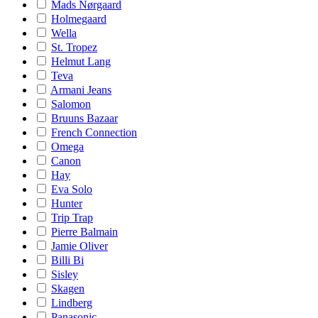
Mads Nørgaard
Holmegaard
Wella
St. Tropez
Helmut Lang
Teva
Armani Jeans
Salomon
Bruuns Bazaar
French Connection
Omega
Canon
Hay
Eva Solo
Hunter
Trip Trap
Pierre Balmain
Jamie Oliver
Billi Bi
Sisley
Skagen
Lindberg
Panasonic