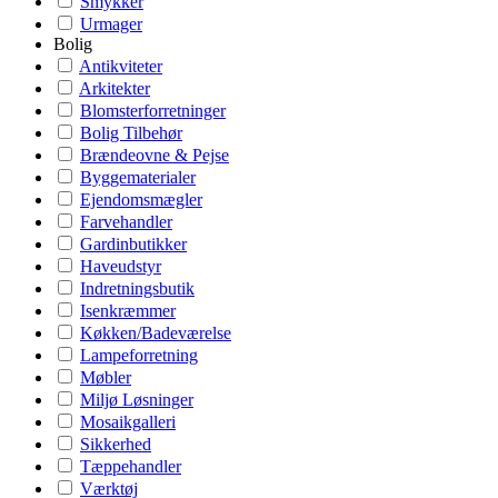
Smykker
Urmager
Bolig
Antikviteter
Arkitekter
Blomsterforretninger
Bolig Tilbehør
Brændeovne & Pejse
Byggematerialer
Ejendomsmægler
Farvehandler
Gardinbutikker
Haveudstyr
Indretningsbutik
Isenkræmmer
Køkken/Badeværelse
Lampeforretning
Møbler
Miljø Løsninger
Mosaikgalleri
Sikkerhed
Tæppehandler
Værktøj