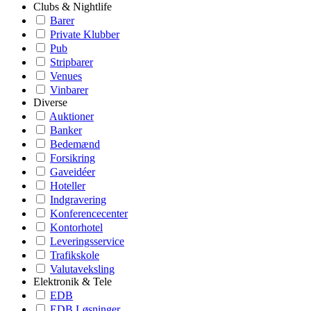
Clubs & Nightlife
Barer
Private Klubber
Pub
Stripbarer
Venues
Vinbarer
Diverse
Auktioner
Banker
Bedemænd
Forsikring
Gaveidéer
Hoteller
Indgravering
Konferencecenter
Kontorhotel
Leveringsservice
Trafikskole
Valutaveksling
Elektronik & Tele
EDB
EDB Løsninger