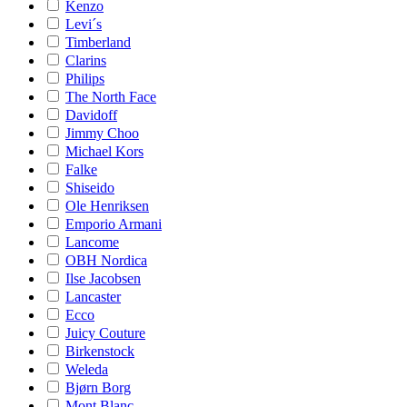
Kenzo
Levi´s
Timberland
Clarins
Philips
The North Face
Davidoff
Jimmy Choo
Michael Kors
Falke
Shiseido
Ole Henriksen
Emporio Armani
Lancome
OBH Nordica
Ilse Jacobsen
Lancaster
Ecco
Juicy Couture
Birkenstock
Weleda
Bjørn Borg
Mont Blanc