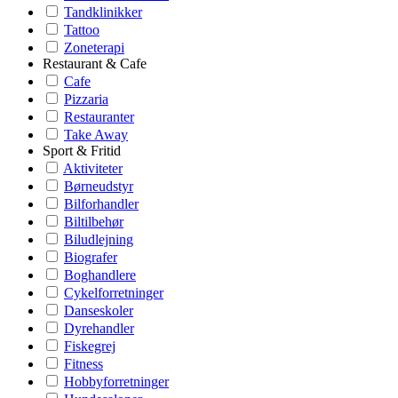
Tandklinikker
Tattoo
Zoneterapi
Restaurant & Cafe
Cafe
Pizzaria
Restauranter
Take Away
Sport & Fritid
Aktiviteter
Børneudstyr
Bilforhandler
Biltilbehør
Biludlejning
Biografer
Boghandlere
Cykelforretninger
Danseskoler
Dyrehandler
Fiskegrej
Fitness
Hobbyforretninger