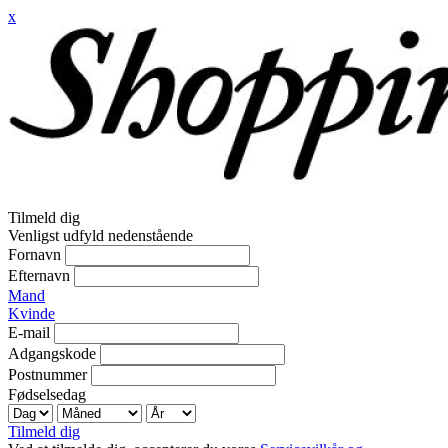
x
Tilmeld dig
Venligst udfyld nedenstående
Fornavn
Efternavn
Mand
Kvinde
E-mail
Adgangskode
Postnummer
Fødselsedag
Tilmeld dig