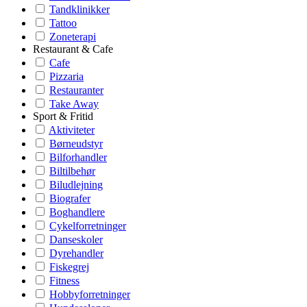
Tandklinikker
Tattoo
Zoneterapi
Restaurant & Cafe
Cafe
Pizzaria
Restauranter
Take Away
Sport & Fritid
Aktiviteter
Børneudstyr
Bilforhandler
Biltilbehør
Biludlejning
Biografer
Boghandlere
Cykelforretninger
Danseskoler
Dyrehandler
Fiskegrej
Fitness
Hobbyforretninger