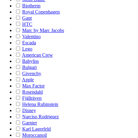
Biotherm
Royal Copenhagen
Gant
HTC
Marc by Marc Jacobs
Valentino
Escada
Lego
American Crew
Babyliss
Bulgari
Givenchy
Apple
Max Factor
Rosendahl
Fjällräven
Helena Rubinstein
Disney
Narciso Rodriguez
Garnier
Karl Lagerfeld
Moroccanoil