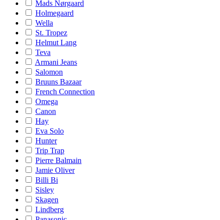
Mads Nørgaard
Holmegaard
Wella
St. Tropez
Helmut Lang
Teva
Armani Jeans
Salomon
Bruuns Bazaar
French Connection
Omega
Canon
Hay
Eva Solo
Hunter
Trip Trap
Pierre Balmain
Jamie Oliver
Billi Bi
Sisley
Skagen
Lindberg
Panasonic