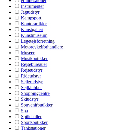
Hundesaloner
Instrumenter
Jagtudstyr
Kampsport
Kontorartikler
Kunstgalleri
Kunstmuseum
Legetøjsforretning
Motorcykelforhandlere
Museer
Musikbutikker
Rejsebureauer
Rejseudstyr
Rideudstyr
Sejlerudstyr
Sejlklubber
Shoppingcentre
Skiudstyr
Souvenirbutikker
Spa
Spillehaller
Sportsbutikker
Tankstationer