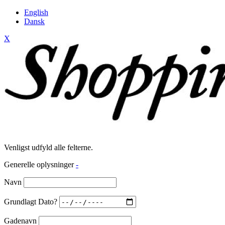
English
Dansk
X
Venligst udfyld alle felterne.
Generelle oplysninger
-
Navn
Grundlagt Dato?
Gadenavn