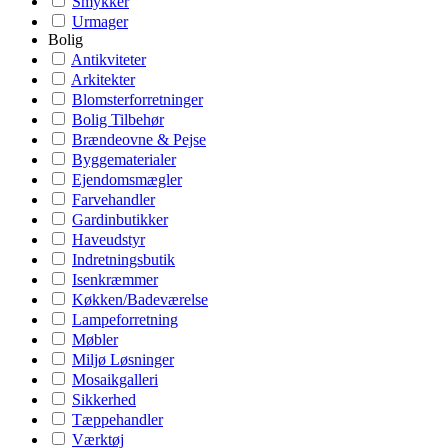
Smykker
Urmager
Bolig
Antikviteter
Arkitekter
Blomsterforretninger
Bolig Tilbehør
Brændeovne & Pejse
Byggematerialer
Ejendomsmægler
Farvehandler
Gardinbutikker
Haveudstyr
Indretningsbutik
Isenkræmmer
Køkken/Badeværelse
Lampeforretning
Møbler
Miljø Løsninger
Mosaikgalleri
Sikkerhed
Tæppehandler
Værktøj