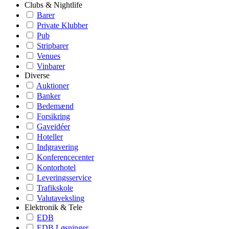
Clubs & Nightlife
Barer
Private Klubber
Pub
Stripbarer
Venues
Vinbarer
Diverse
Auktioner
Banker
Bedemænd
Forsikring
Gaveidéer
Hoteller
Indgravering
Konferencecenter
Kontorhotel
Leveringsservice
Trafikskole
Valutaveksling
Elektronik & Tele
EDB
EDB Løsninger