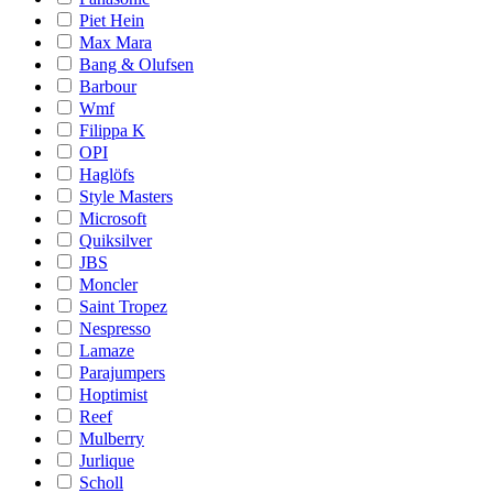
Piet Hein
Max Mara
Bang & Olufsen
Barbour
Wmf
Filippa K
OPI
Haglöfs
Style Masters
Microsoft
Quiksilver
JBS
Moncler
Saint Tropez
Nespresso
Lamaze
Parajumpers
Hoptimist
Reef
Mulberry
Jurlique
Scholl