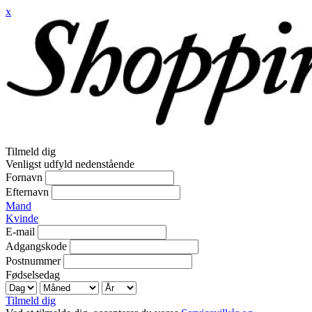
x
Tilmeld dig
Venligst udfyld nedenstående
Fornavn
Efternavn
Mand
Kvinde
E-mail
Adgangskode
Postnummer
Fødselsedag
Tilmeld dig