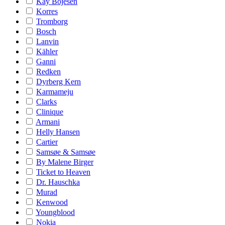
Kay Bojesen
Korres
Tromborg
Bosch
Lanvin
Kähler
Ganni
Redken
Dyrberg Kern
Karmameju
Clarks
Clinique
Armani
Helly Hansen
Cartier
Samsøe & Samsøe
By Malene Birger
Ticket to Heaven
Dr. Hauschka
Murad
Kenwood
Youngblood
Nokia