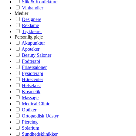
Slik & Konfekture
Vinhandler
Medier
Designere
Reklame
Trykkerier
Personlig pleje
Akupunktur
Apoteker
Beauty Saloner
Fodterapi
Frisørsaloner
Fysioterapi
Hørecenter
Helsekost
Kosmetik
Massage
Medical Clinic
Optiker
Ortopædisk Udstyr
Piercing
Solarium
Sundhedsklinikker