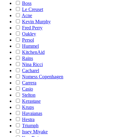
Boss
Le Creuset
Acne
Kevin Murphy
Fred Perry
Oakley
Persol
Hummel
KitchenAid
Rains
Nina Ricci
Cacharel
Nomess Copenhagen
Carrera
Casio
Stelton
Kerastase
Krups
Havaianas
Hestra
Triumph
Issey Miyake