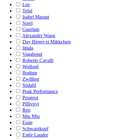
Lee
Tefal
Isabel Marant
Sorel
Guerlain
Alexander Wang
Day Birger et Mikkelsen
Iittala
Vagabond
Roberto Cavalli
Wolford
Bodum
Zwilling
Södahl
Peak Performance
Peugeot
Pillivuyt
Ren
Miu Miu
Essie
Schwarzkopf
Estée Lauder