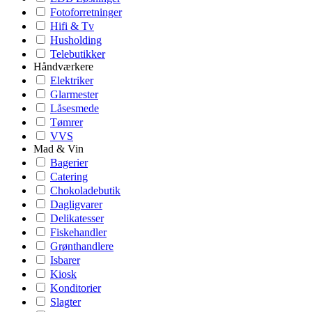
Fotoforretninger
Hifi & Tv
Husholding
Telebutikker
Håndværkere
Elektriker
Glarmester
Låsesmede
Tømrer
VVS
Mad & Vin
Bagerier
Catering
Chokoladebutik
Dagligvarer
Delikatesser
Fiskehandler
Grønthandlere
Isbarer
Kiosk
Konditorier
Slagter