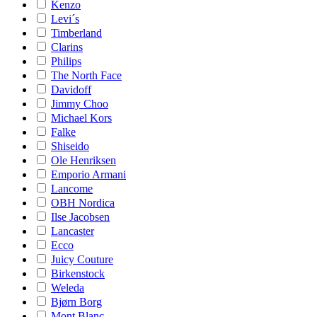
Kenzo
Levi´s
Timberland
Clarins
Philips
The North Face
Davidoff
Jimmy Choo
Michael Kors
Falke
Shiseido
Ole Henriksen
Emporio Armani
Lancome
OBH Nordica
Ilse Jacobsen
Lancaster
Ecco
Juicy Couture
Birkenstock
Weleda
Bjørn Borg
Mont Blanc