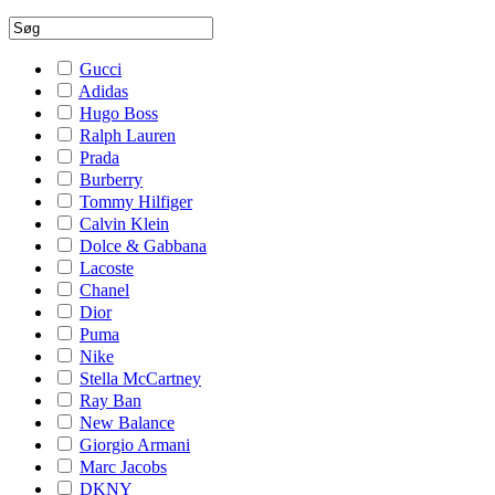
Gucci
Adidas
Hugo Boss
Ralph Lauren
Prada
Burberry
Tommy Hilfiger
Calvin Klein
Dolce & Gabbana
Lacoste
Chanel
Dior
Puma
Nike
Stella McCartney
Ray Ban
New Balance
Giorgio Armani
Marc Jacobs
DKNY