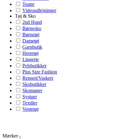
Teatre
Videoudlejninger
Tøj & Sko
2nd Hand
Børnesko
Børnetøj
Dametøj
Garnbutik
Herretøj
Lingerie
Pelsbutikker
Plus Size Fashion
Renseri/Vaskeri
Skobutikker
Skomager
Systuer
Textiler
Ventetøj
Mærker
-