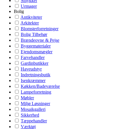
Smykker
Urmager
Bolig
Antikviteter
Arkitekter
Blomsterforretninger
Bolig Tilbehør
Brændeovne & Pejse
Byggematerialer
Ejendomsmægler
Farvehandler
Gardinbutikker
Haveudstyr
Indretningsbutik
Isenkræmmer
Køkken/Badeværelse
Lampeforretning
Møbler
Miljø Løsninger
Mosaikgalleri
Sikkerhed
Tæppehandler
Værktøj