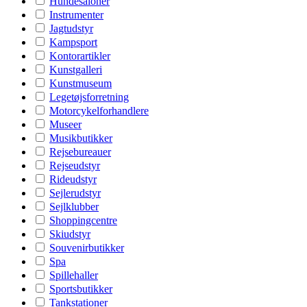
Hundesaloner
Instrumenter
Jagtudstyr
Kampsport
Kontorartikler
Kunstgalleri
Kunstmuseum
Legetøjsforretning
Motorcykelforhandlere
Museer
Musikbutikker
Rejsebureauer
Rejseudstyr
Rideudstyr
Sejlerudstyr
Sejlklubber
Shoppingcentre
Skiudstyr
Souvenirbutikker
Spa
Spillehaller
Sportsbutikker
Tankstationer