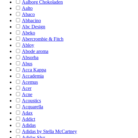
Aalborg Chokoladen
Aalto
Abaco
Abbacino
Abc Design
Abeko
Abercrombie & Fitch
Abloy
Abode aroma
Absorba
Abus
Acca Kappa
Accademia
Acemus
Acer
Acne
Acoustics
Acquarella
Adax
Addict
Adidas
Adidas by Stella McCartney
Adidas Slvr