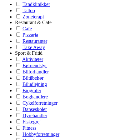
Tandklinikker
Tattoo
Zoneterapi
Restaurant & Cafe
Cafe
Pizzaria
Restauranter
Take Away
Sport & Fritid
Aktiviteter
Børneudstyr
Bilforhandler
Biltilbehør
Biludlejning
Biografer
Boghandlere
Cykelforretninger
Danseskoler
Dyrehandler
Fiskegrej
Fitness
Hobbyforretninger