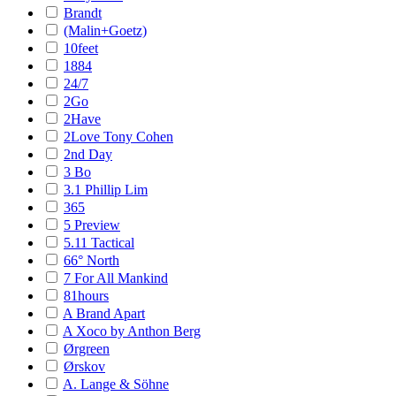
Brandt
(Malin+Goetz)
10feet
1884
24/7
2Go
2Have
2Love Tony Cohen
2nd Day
3 Bo
3.1 Phillip Lim
365
5 Preview
5.11 Tactical
66° North
7 For All Mankind
81hours
A Brand Apart
A Xoco by Anthon Berg
Ørgreen
Ørskov
A. Lange & Söhne