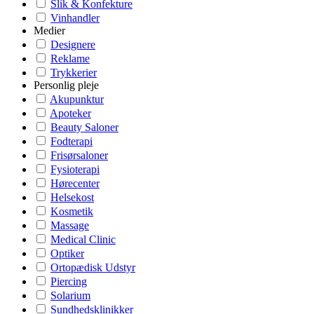
Slik & Konfekture
Vinhandler
Medier
Designere
Reklame
Trykkerier
Personlig pleje
Akupunktur
Apoteker
Beauty Saloner
Fodterapi
Frisørsaloner
Fysioterapi
Hørecenter
Helsekost
Kosmetik
Massage
Medical Clinic
Optiker
Ortopædisk Udstyr
Piercing
Solarium
Sundhedsklinikker