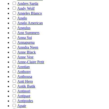
Andres Sarda
Andy Wolf
Angeles Blanco
Anglo
Anglo American
Angulus
Ann Summers
Anna Sui
Annapurna
Anndra Neen
Anne Black
Anne Vest
Anne-Claire Petit
Anntian
Anthony
Anthousa
Anti Hero
Antik Batik
Antinori
Antipast
Antipodes
Apair