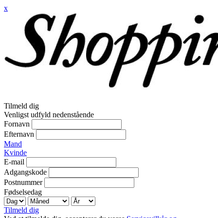
x
Tilmeld dig
Venligst udfyld nedenstående
Fornavn
Efternavn
Mand
Kvinde
E-mail
Adgangskode
Postnummer
Fødselsedag
Tilmeld dig