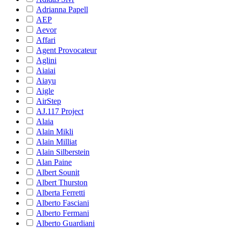
Adrianna Papell
AEP
Aevor
Affari
Agent Provocateur
Aglini
Aiaiai
Aiayu
Aigle
AirStep
AJ.117 Project
Alaia
Alain Mikli
Alain Milliat
Alain Silberstein
Alan Paine
Albert Sounit
Albert Thurston
Alberta Ferretti
Alberto Fasciani
Alberto Fermani
Alberto Guardiani