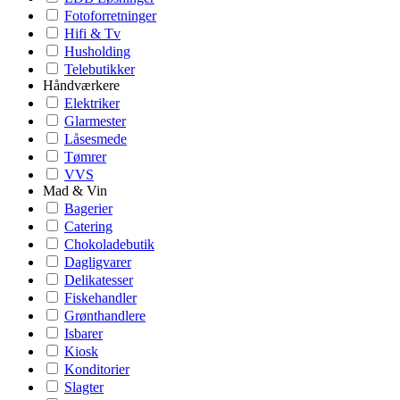
Fotoforretninger
Hifi & Tv
Husholding
Telebutikker
Håndværkere
Elektriker
Glarmester
Låsesmede
Tømrer
VVS
Mad & Vin
Bagerier
Catering
Chokoladebutik
Dagligvarer
Delikatesser
Fiskehandler
Grønthandlere
Isbarer
Kiosk
Konditorier
Slagter