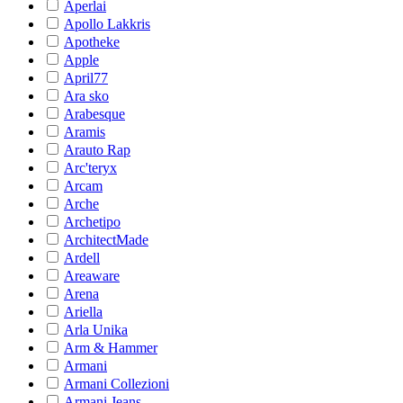
Aperlai
Apollo Lakkris
Apotheke
Apple
April77
Ara sko
Arabesque
Aramis
Arauto Rap
Arc'teryx
Arcam
Arche
Archetipo
ArchitectMade
Ardell
Areaware
Arena
Ariella
Arla Unika
Arm & Hammer
Armani
Armani Collezioni
Armani Jeans