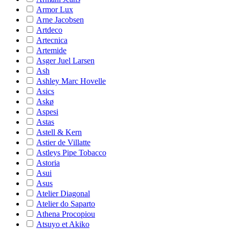
Armor Lux
Arne Jacobsen
Artdeco
Artecnica
Artemide
Asger Juel Larsen
Ash
Ashley Marc Hovelle
Asics
Askø
Aspesi
Astas
Astell & Kern
Astier de Villatte
Astleys Pipe Tobacco
Astoria
Asui
Asus
Atelier Diagonal
Atelier do Saparto
Athena Procopiou
Atsuyo et Akiko