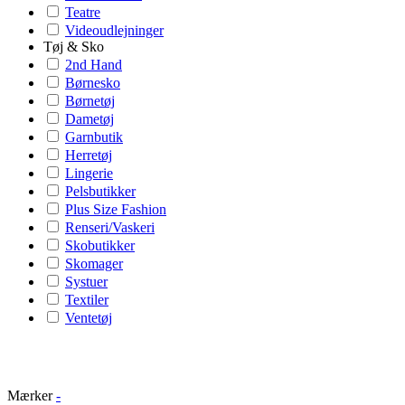
Teatre
Videoudlejninger
Tøj & Sko
2nd Hand
Børnesko
Børnetøj
Dametøj
Garnbutik
Herretøj
Lingerie
Pelsbutikker
Plus Size Fashion
Renseri/Vaskeri
Skobutikker
Skomager
Systuer
Textiler
Ventetøj
Mærker
-