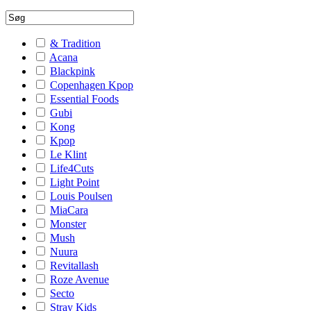
& Tradition
Acana
Blackpink
Copenhagen Kpop
Essential Foods
Gubi
Kong
Kpop
Le Klint
Life4Cuts
Light Point
Louis Poulsen
MiaCara
Monster
Mush
Nuura
Revitallash
Roze Avenue
Secto
Stray Kids