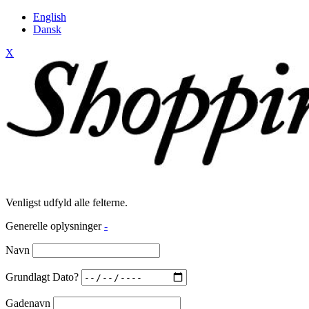
English
Dansk
X
Venligst udfyld alle felterne.
Generelle oplysninger
-
Navn
Grundlagt Dato?
Gadenavn