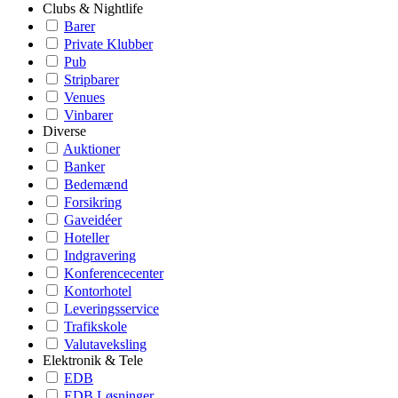
Clubs & Nightlife
Barer
Private Klubber
Pub
Stripbarer
Venues
Vinbarer
Diverse
Auktioner
Banker
Bedemænd
Forsikring
Gaveidéer
Hoteller
Indgravering
Konferencecenter
Kontorhotel
Leveringsservice
Trafikskole
Valutaveksling
Elektronik & Tele
EDB
EDB Løsninger