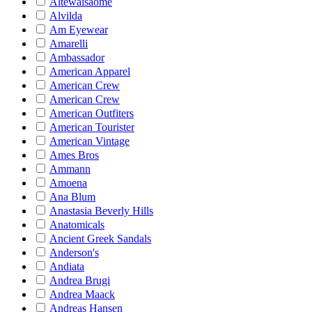
Altewaisaome
Alvilda
Am Eyewear
Amarelli
Ambassador
American Apparel
American Crew
American Crew
American Outfiters
American Tourister
American Vintage
Ames Bros
Ammann
Amoena
Ana Blum
Anastasia Beverly Hills
Anatomicals
Ancient Greek Sandals
Anderson's
Andiata
Andrea Brugi
Andrea Maack
Andreas Hansen