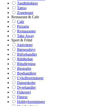
Tandklinikker
Tattoo
Zoneterapi
Restaurant & Cafe
Cafe
Pizzaria
Restauranter
Take Away
Sport & Fritid
Aktiviteter
Børneudstyr
Bilforhandler
Biltilbehør
Biludlejning
Biografer
Boghandlere
Cykelforretninger
Danseskoler
Dyrehandler
Fiskegrej
Fitness
Hobbyforretninger