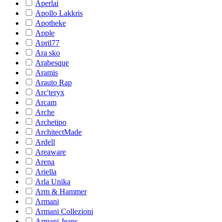
Aperlai
Apollo Lakkris
Apotheke
Apple
April77
Ara sko
Arabesque
Aramis
Arauto Rap
Arc'teryx
Arcam
Arche
Archetipo
ArchitectMade
Ardell
Areaware
Arena
Ariella
Arla Unika
Arm & Hammer
Armani
Armani Collezioni
Armani Jeans