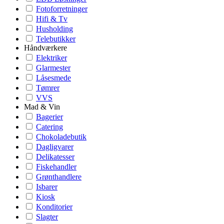
Fotoforretninger
Hifi & Tv
Husholding
Telebutikker
Håndværkere
Elektriker
Glarmester
Låsesmede
Tømrer
VVS
Mad & Vin
Bagerier
Catering
Chokoladebutik
Dagligvarer
Delikatesser
Fiskehandler
Grønthandlere
Isbarer
Kiosk
Konditorier
Slagter