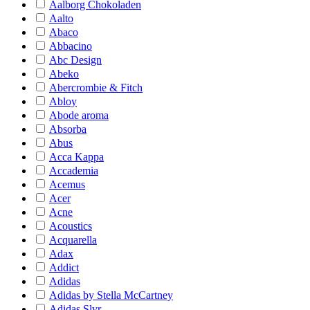
Aalborg Chokoladen
Aalto
Abaco
Abbacino
Abc Design
Abeko
Abercrombie & Fitch
Abloy
Abode aroma
Absorba
Abus
Acca Kappa
Accademia
Acemus
Acer
Acne
Acoustics
Acquarella
Adax
Addict
Adidas
Adidas by Stella McCartney
Adidas Slvr