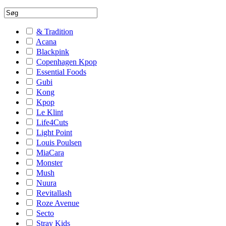
& Tradition
Acana
Blackpink
Copenhagen Kpop
Essential Foods
Gubi
Kong
Kpop
Le Klint
Life4Cuts
Light Point
Louis Poulsen
MiaCara
Monster
Mush
Nuura
Revitallash
Roze Avenue
Secto
Stray Kids