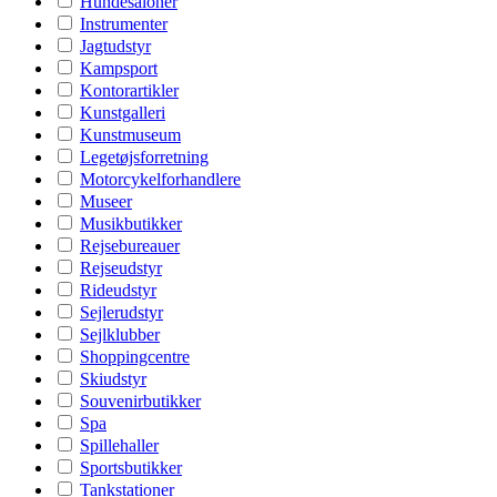
Hundesaloner
Instrumenter
Jagtudstyr
Kampsport
Kontorartikler
Kunstgalleri
Kunstmuseum
Legetøjsforretning
Motorcykelforhandlere
Museer
Musikbutikker
Rejsebureauer
Rejseudstyr
Rideudstyr
Sejlerudstyr
Sejlklubber
Shoppingcentre
Skiudstyr
Souvenirbutikker
Spa
Spillehaller
Sportsbutikker
Tankstationer