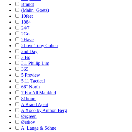
Brandt
(Malin+Goetz)
10feet
1884
24/7
2Go
2Have
2Love Tony Cohen
2nd Day
3 Bo
3.1 Phillip Lim
365
5 Preview
5.11 Tactical
66° North
7 For All Mankind
81hours
A Brand Apart
A Xoco by Anthon Berg
Ørgreen
Ørskov
A. Lange & Söhne