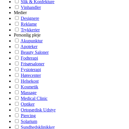
Slik & Konfekture
Vinhandler
Medier
Designere
Reklame
Trykkerier
Personlig pleje
Akupunktur
Apoteker
Beauty Saloner
Fodterapi
Frisørsaloner
Fysioterapi
Hørecenter
Helsekost
Kosmetik
Massage
Medical Clinic
Optiker
Ortopædisk Udstyr
Piercing
Solarium
Sundhedsklinikker