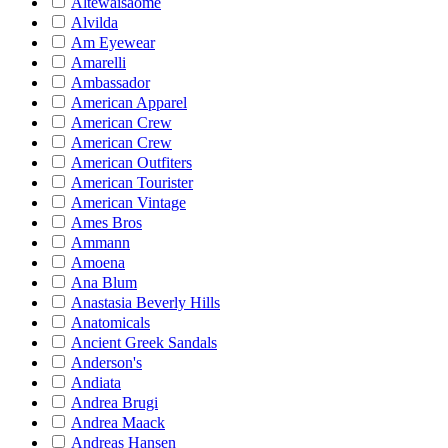
Altewaisaome
Alvilda
Am Eyewear
Amarelli
Ambassador
American Apparel
American Crew
American Crew
American Outfiters
American Tourister
American Vintage
Ames Bros
Ammann
Amoena
Ana Blum
Anastasia Beverly Hills
Anatomicals
Ancient Greek Sandals
Anderson's
Andiata
Andrea Brugi
Andrea Maack
Andreas Hansen