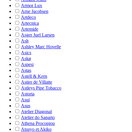
Armor Lux
Arne Jacobsen
Artdeco
Artecnica
Artemide
Asger Juel Larsen
Ash
Ashley Marc Hovelle
Asics
Askø
Aspesi
Astas
Astell & Kern
Astier de Villatte
Astleys Pipe Tobacco
Astoria
Asui
Asus
Atelier Diagonal
Atelier do Saparto
Athena Procopiou
Atsuyo et Akiko