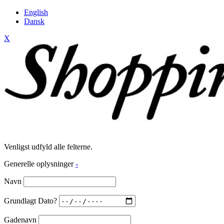
English
Dansk
X
Venligst udfyld alle felterne.
Generelle oplysninger
-
Navn
Grundlagt Dato?
Gadenavn