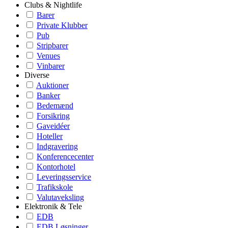
Clubs & Nightlife
Barer
Private Klubber
Pub
Stripbarer
Venues
Vinbarer
Diverse
Auktioner
Banker
Bedemænd
Forsikring
Gaveidéer
Hoteller
Indgravering
Konferencecenter
Kontorhotel
Leveringsservice
Trafikskole
Valutaveksling
Elektronik & Tele
EDB
EDB Løsninger