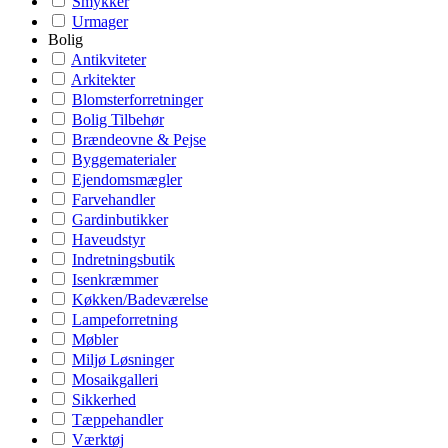
Smykker
Urmager
Bolig
Antikviteter
Arkitekter
Blomsterforretninger
Bolig Tilbehør
Brændeovne & Pejse
Byggematerialer
Ejendomsmægler
Farvehandler
Gardinbutikker
Haveudstyr
Indretningsbutik
Isenkræmmer
Køkken/Badeværelse
Lampeforretning
Møbler
Miljø Løsninger
Mosaikgalleri
Sikkerhed
Tæppehandler
Værktøj