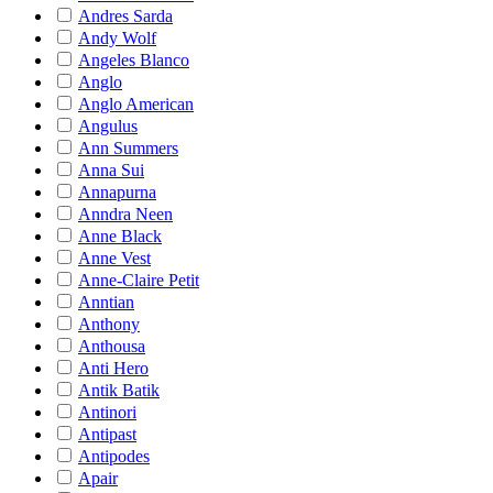
Andres Sarda
Andy Wolf
Angeles Blanco
Anglo
Anglo American
Angulus
Ann Summers
Anna Sui
Annapurna
Anndra Neen
Anne Black
Anne Vest
Anne-Claire Petit
Anntian
Anthony
Anthousa
Anti Hero
Antik Batik
Antinori
Antipast
Antipodes
Apair