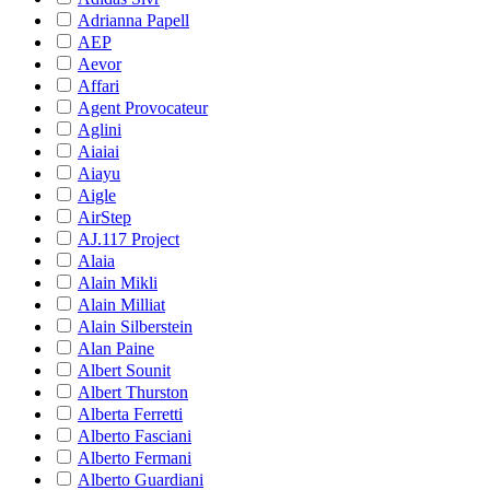
Adrianna Papell
AEP
Aevor
Affari
Agent Provocateur
Aglini
Aiaiai
Aiayu
Aigle
AirStep
AJ.117 Project
Alaia
Alain Mikli
Alain Milliat
Alain Silberstein
Alan Paine
Albert Sounit
Albert Thurston
Alberta Ferretti
Alberto Fasciani
Alberto Fermani
Alberto Guardiani