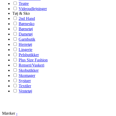
Teatre
Videoudlejninger
Tøj & Sko
2nd Hand
Børnesko
Børnetøj
Dametøj
Garnbutik
Herretøj
Lingerie
Pelsbutikker
Plus Size Fashion
Renseri/Vaskeri
Skobutikker
Skomager
Systuer
Textiler
Ventetøj
Mærker
-