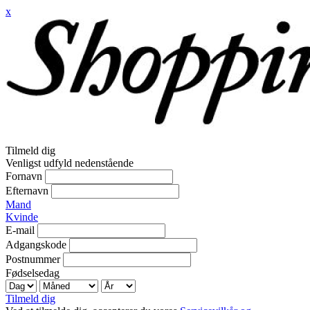
x
Tilmeld dig
Venligst udfyld nedenstående
Fornavn
Efternavn
Mand
Kvinde
E-mail
Adgangskode
Postnummer
Fødselsedag
Tilmeld dig