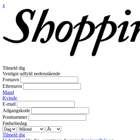
x
Tilmeld dig
Venligst udfyld nedenstående
Fornavn
Efternavn
Mand
Kvinde
E-mail
Adgangskode
Postnummer
Fødselsedag
Tilmeld dig