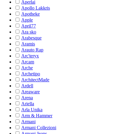
Aperlai
Apollo Lakkris
Apotheke
Apple
April77
Ara sko
Arabesque
Aramis
Arauto Rap
Arc'teryx
Arcam
Arche
Archetipo
ArchitectMade
Ardell
Areaware
Arena
Ariella
Arla Unika
Arm & Hammer
Armani
Armani Collezioni
Armani Jeans