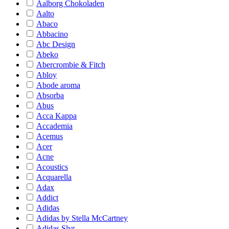
Aalborg Chokoladen
Aalto
Abaco
Abbacino
Abc Design
Abeko
Abercrombie & Fitch
Abloy
Abode aroma
Absorba
Abus
Acca Kappa
Accademia
Acemus
Acer
Acne
Acoustics
Acquarella
Adax
Addict
Adidas
Adidas by Stella McCartney
Adidas Slvr