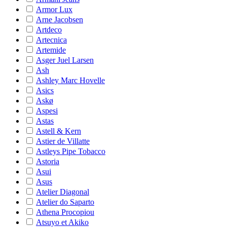
Armor Lux
Arne Jacobsen
Artdeco
Artecnica
Artemide
Asger Juel Larsen
Ash
Ashley Marc Hovelle
Asics
Askø
Aspesi
Astas
Astell & Kern
Astier de Villatte
Astleys Pipe Tobacco
Astoria
Asui
Asus
Atelier Diagonal
Atelier do Saparto
Athena Procopiou
Atsuyo et Akiko