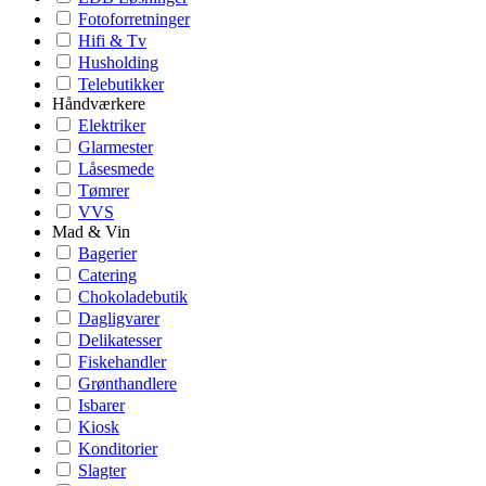
Fotoforretninger
Hifi & Tv
Husholding
Telebutikker
Håndværkere
Elektriker
Glarmester
Låsesmede
Tømrer
VVS
Mad & Vin
Bagerier
Catering
Chokoladebutik
Dagligvarer
Delikatesser
Fiskehandler
Grønthandlere
Isbarer
Kiosk
Konditorier
Slagter