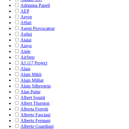
Adrianna Papell
AEP
Aevor
Affari
Agent Provocateur
Aglini
Aiaiai
Aiayu
Aigle
AirStep
AJ.117 Project
Alaia
Alain Mikli
Alain Milliat
Alain Silberstein
Alan Paine
Albert Sounit
Albert Thurston
Alberta Ferretti
Alberto Fasciani
Alberto Fermani
Alberto Guardiani