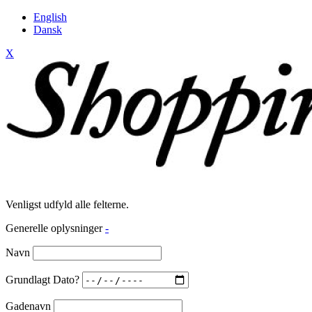
English
Dansk
X
Venligst udfyld alle felterne.
Generelle oplysninger
-
Navn
Grundlagt Dato?
Gadenavn