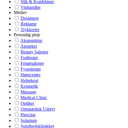
Slik & Konfekture
Vinhandler
Medier
Designere
Reklame
Trykkerier
Personlig pleje
Akupunktur
Apoteker
Beauty Saloner
Fodterapi
Frisørsaloner
Fysioterapi
Hørecenter
Helsekost
Kosmetik
Massage
Medical Clinic
Optiker
Ortopædisk Udstyr
Piercing
Solarium
Sundhedsklinikker