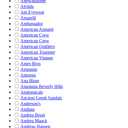
Altewaisaome
Alvilda
Am Eyewear
Amarelli
Ambassador
American Apparel
American Crew
American Crew
American Outfiters
American Tourister
American Vintage
Ames Bros
Ammann
Amoena
Ana Blum
Anastasia Beverly Hills
Anatomicals
Ancient Greek Sandals
Anderson's
Andiata
Andrea Brugi
Andrea Maack
Andreas Hansen