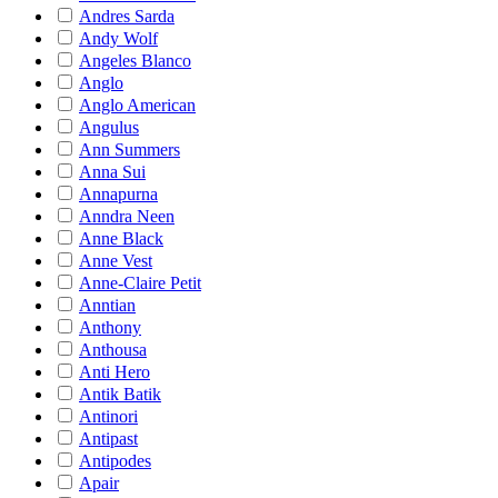
Andres Sarda
Andy Wolf
Angeles Blanco
Anglo
Anglo American
Angulus
Ann Summers
Anna Sui
Annapurna
Anndra Neen
Anne Black
Anne Vest
Anne-Claire Petit
Anntian
Anthony
Anthousa
Anti Hero
Antik Batik
Antinori
Antipast
Antipodes
Apair