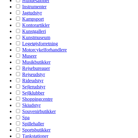
Hundesaloner
Instrumenter
Jagtudstyr
Kampsport
Kontorartikler
Kunstgalleri
Kunstmuseum
Legetøjsforretning
Motorcykelforhandlere
Museer
Musikbutikker
Rejsebureauer
Rejseudstyr
Rideudstyr
Sejlerudstyr
Sejlklubber
Shoppingcentre
Skiudstyr
Souvenirbutikker
Spa
Spillehaller
Sportsbutikker
Tankstationer