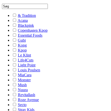
& Tradition
Acana
Blackpink
Copenhagen Kpop
Essential Foods
Gubi
Kong
Kpop
Le Klint
Life4Cuts
Light Point
Louis Poulsen
MiaCara
Monster
Mush
Nuura
Revitallash
Roze Avenue
Secto
Stray Kids