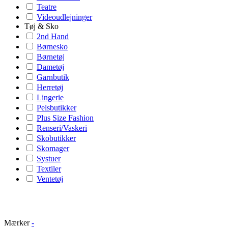
Teatre
Videoudlejninger
Tøj & Sko
2nd Hand
Børnesko
Børnetøj
Dametøj
Garnbutik
Herretøj
Lingerie
Pelsbutikker
Plus Size Fashion
Renseri/Vaskeri
Skobutikker
Skomager
Systuer
Textiler
Ventetøj
Mærker
-