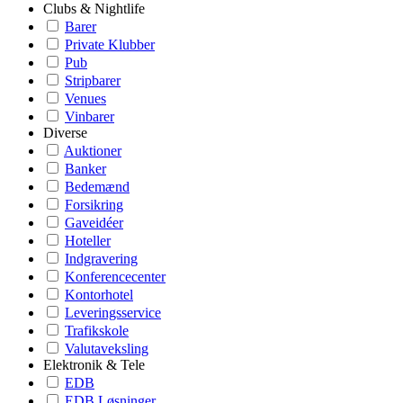
Clubs & Nightlife
Barer
Private Klubber
Pub
Stripbarer
Venues
Vinbarer
Diverse
Auktioner
Banker
Bedemænd
Forsikring
Gaveidéer
Hoteller
Indgravering
Konferencecenter
Kontorhotel
Leveringsservice
Trafikskole
Valutaveksling
Elektronik & Tele
EDB
EDB Løsninger