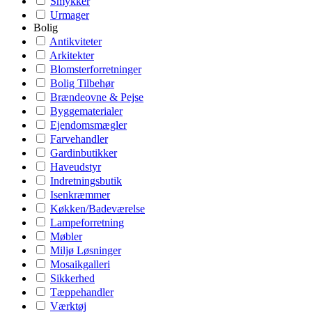
Smykker
Urmager
Bolig
Antikviteter
Arkitekter
Blomsterforretninger
Bolig Tilbehør
Brændeovne & Pejse
Byggematerialer
Ejendomsmægler
Farvehandler
Gardinbutikker
Haveudstyr
Indretningsbutik
Isenkræmmer
Køkken/Badeværelse
Lampeforretning
Møbler
Miljø Løsninger
Mosaikgalleri
Sikkerhed
Tæppehandler
Værktøj