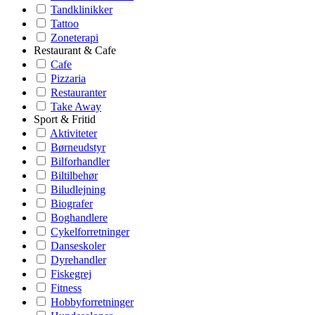
Tandklinikker
Tattoo
Zoneterapi
Restaurant & Cafe
Cafe
Pizzaria
Restauranter
Take Away
Sport & Fritid
Aktiviteter
Børneudstyr
Bilforhandler
Biltilbehør
Biludlejning
Biografer
Boghandlere
Cykelforretninger
Danseskoler
Dyrehandler
Fiskegrej
Fitness
Hobbyforretninger