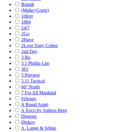
Brandt
(Malin+Goetz)
10feet
1884
24/7
2Go
2Have
2Love Tony Cohen
2nd Day
3 Bo
3.1 Phillip Lim
365
5 Preview
5.11 Tactical
66° North
7 For All Mankind
81hours
A Brand Apart
A Xoco by Anthon Berg
Ørgreen
Ørskov
A. Lange & Söhne