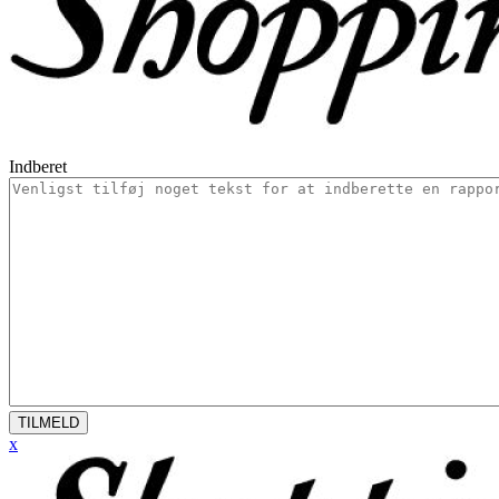
Indberet
TILMELD
x