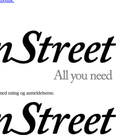
politik.
med rating og anmeldelserne.