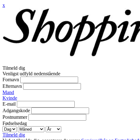
x
Tilmeld dig
Venligst udfyld nedenstående
Fornavn
Efternavn
Mand
Kvinde
E-mail
Adgangskode
Postnummer
Fødselsedag
Tilmeld dig