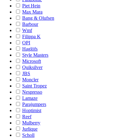
Piet Hein
Max Mara
Bang & Olufsen
Barbour
Wmf
Filippa K
OPI
Haglöfs
Style Masters
Microsoft
Quiksilver
JBS
Moncler
Saint Tropez
Nespresso
Lamaze
Parajumpers
Hoptimist
Reef
Mulberry
Jurlique
Scholl