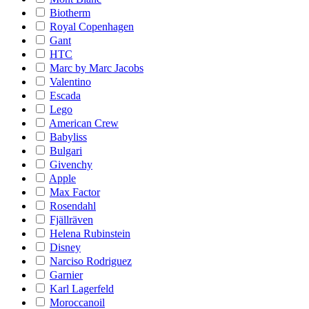
Biotherm
Royal Copenhagen
Gant
HTC
Marc by Marc Jacobs
Valentino
Escada
Lego
American Crew
Babyliss
Bulgari
Givenchy
Apple
Max Factor
Rosendahl
Fjällräven
Helena Rubinstein
Disney
Narciso Rodriguez
Garnier
Karl Lagerfeld
Moroccanoil