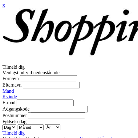
x
Tilmeld dig
Venligst udfyld nedenstående
Fornavn
Efternavn
Mand
Kvinde
E-mail
Adgangskode
Postnummer
Fødselsedag
Tilmeld dig