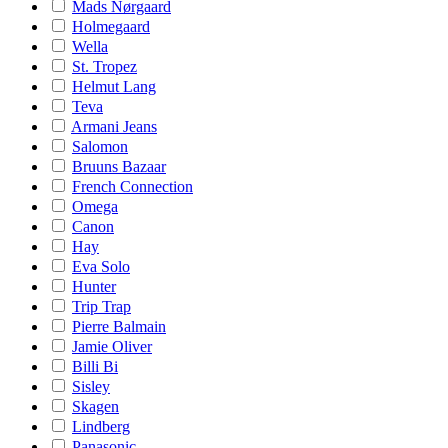
Mads Nørgaard
Holmegaard
Wella
St. Tropez
Helmut Lang
Teva
Armani Jeans
Salomon
Bruuns Bazaar
French Connection
Omega
Canon
Hay
Eva Solo
Hunter
Trip Trap
Pierre Balmain
Jamie Oliver
Billi Bi
Sisley
Skagen
Lindberg
Panasonic