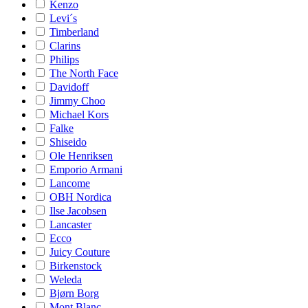
Kenzo
Levi´s
Timberland
Clarins
Philips
The North Face
Davidoff
Jimmy Choo
Michael Kors
Falke
Shiseido
Ole Henriksen
Emporio Armani
Lancome
OBH Nordica
Ilse Jacobsen
Lancaster
Ecco
Juicy Couture
Birkenstock
Weleda
Bjørn Borg
Mont Blanc