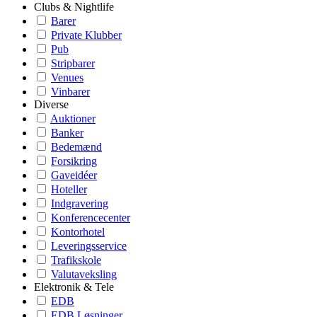
Clubs & Nightlife
Barer
Private Klubber
Pub
Stripbarer
Venues
Vinbarer
Diverse
Auktioner
Banker
Bedemænd
Forsikring
Gaveidéer
Hoteller
Indgravering
Konferencecenter
Kontorhotel
Leveringsservice
Trafikskole
Valutaveksling
Elektronik & Tele
EDB
EDB Løsninger