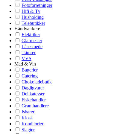
Fotoforretninger
Hifi & Tv
Husholding
Telebutikker
Håndværkere
Elektriker
Glarmester
Låsesmede
Tømrer
VVS
Mad & Vin
Bagerier
Catering
Chokoladebutik
Dagligvarer
Delikatesser
Fiskehandler
Grønthandlere
Isbarer
Kiosk
Konditorier
Slagter