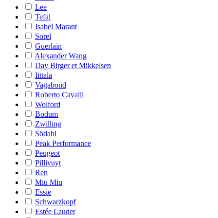
Lee
Tefal
Isabel Marant
Sorel
Guerlain
Alexander Wang
Day Birger et Mikkelsen
Iittala
Vagabond
Roberto Cavalli
Wolford
Bodum
Zwilling
Södahl
Peak Performance
Peugeot
Pillivuyt
Ren
Miu Miu
Essie
Schwarzkopf
Estée Lauder