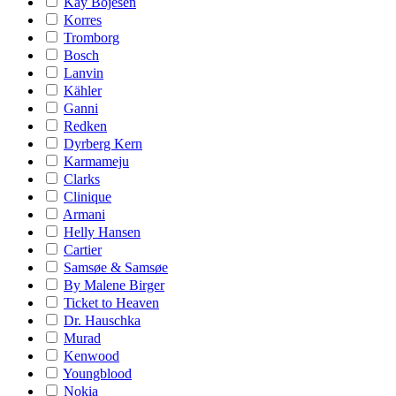
Kay Bojesen
Korres
Tromborg
Bosch
Lanvin
Kähler
Ganni
Redken
Dyrberg Kern
Karmameju
Clarks
Clinique
Armani
Helly Hansen
Cartier
Samsøe & Samsøe
By Malene Birger
Ticket to Heaven
Dr. Hauschka
Murad
Kenwood
Youngblood
Nokia