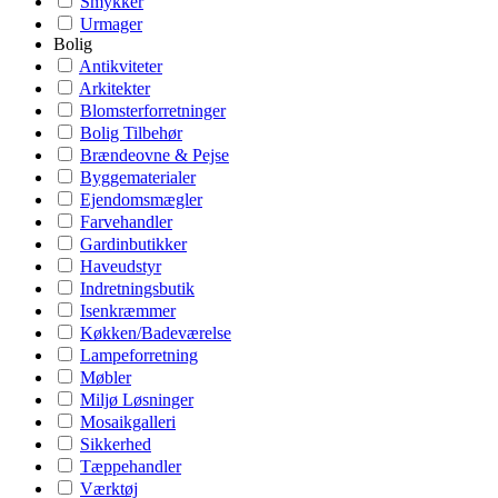
Smykker
Urmager
Bolig
Antikviteter
Arkitekter
Blomsterforretninger
Bolig Tilbehør
Brændeovne & Pejse
Byggematerialer
Ejendomsmægler
Farvehandler
Gardinbutikker
Haveudstyr
Indretningsbutik
Isenkræmmer
Køkken/Badeværelse
Lampeforretning
Møbler
Miljø Løsninger
Mosaikgalleri
Sikkerhed
Tæppehandler
Værktøj