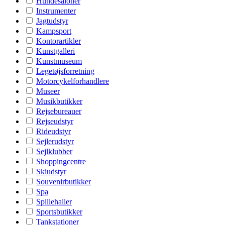
Hundesaloner
Instrumenter
Jagtudstyr
Kampsport
Kontorartikler
Kunstgalleri
Kunstmuseum
Legetøjsforretning
Motorcykelforhandlere
Museer
Musikbutikker
Rejsebureauer
Rejseudstyr
Rideudstyr
Sejlerudstyr
Sejlklubber
Shoppingcentre
Skiudstyr
Souvenirbutikker
Spa
Spillehaller
Sportsbutikker
Tankstationer