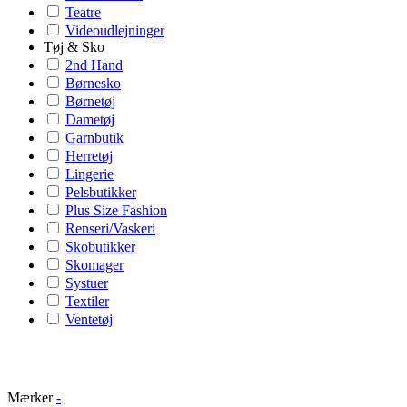
Teatre
Videoudlejninger
Tøj & Sko
2nd Hand
Børnesko
Børnetøj
Dametøj
Garnbutik
Herretøj
Lingerie
Pelsbutikker
Plus Size Fashion
Renseri/Vaskeri
Skobutikker
Skomager
Systuer
Textiler
Ventetøj
Mærker
-