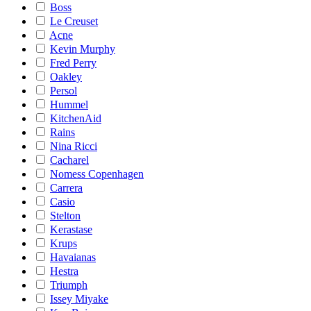
Boss
Le Creuset
Acne
Kevin Murphy
Fred Perry
Oakley
Persol
Hummel
KitchenAid
Rains
Nina Ricci
Cacharel
Nomess Copenhagen
Carrera
Casio
Stelton
Kerastase
Krups
Havaianas
Hestra
Triumph
Issey Miyake