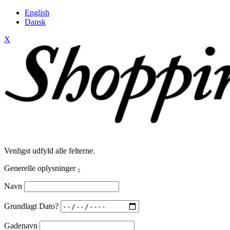
English
Dansk
X
Venligst udfyld alle felterne.
Generelle oplysninger
-
Navn
Grundlagt Dato?
Gadenavn