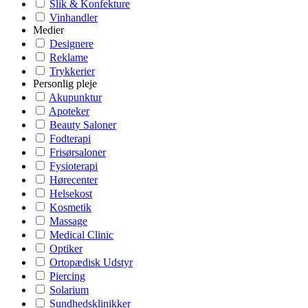
Slik & Konfekture
Vinhandler
Medier
Designere
Reklame
Trykkerier
Personlig pleje
Akupunktur
Apoteker
Beauty Saloner
Fodterapi
Frisørsaloner
Fysioterapi
Hørecenter
Helsekost
Kosmetik
Massage
Medical Clinic
Optiker
Ortopædisk Udstyr
Piercing
Solarium
Sundhedsklinikker