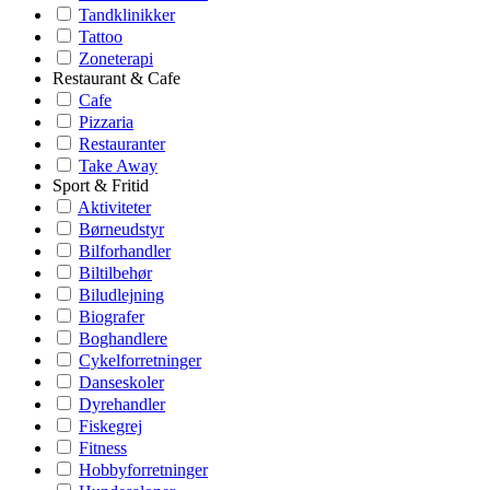
Tandklinikker
Tattoo
Zoneterapi
Restaurant & Cafe
Cafe
Pizzaria
Restauranter
Take Away
Sport & Fritid
Aktiviteter
Børneudstyr
Bilforhandler
Biltilbehør
Biludlejning
Biografer
Boghandlere
Cykelforretninger
Danseskoler
Dyrehandler
Fiskegrej
Fitness
Hobbyforretninger