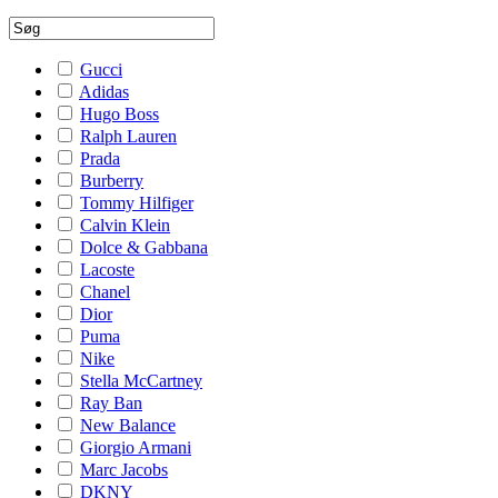
Gucci
Adidas
Hugo Boss
Ralph Lauren
Prada
Burberry
Tommy Hilfiger
Calvin Klein
Dolce & Gabbana
Lacoste
Chanel
Dior
Puma
Nike
Stella McCartney
Ray Ban
New Balance
Giorgio Armani
Marc Jacobs
DKNY