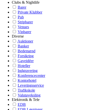
Clubs & Nightlife
Barer
Private Klubber
Pub
Stripbarer
Venues
Vinbarer
Diverse
Auktioner
Banker
Bedemænd
Forsikring
Gaveidéer
Hoteller
Indgravering
Konferencecenter
Kontorhotel
Leveringsservice
Trafikskole
Valutaveksling
Elektronik & Tele
EDB
EDB Løsninger