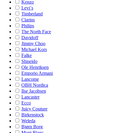
Kenzo
Levi´s
Timberland
Clarins
Philips
The North Face
Davidoff
Jimmy Choo
Michael Kors
Falke
Shiseido
Ole Henriksen
Emporio Armani
Lancome
OBH Nordica
Ilse Jacobsen
Lancaster
Ecco
Juicy Couture
Birkenstock
Weleda
Bjørn Borg
Mont Blanc