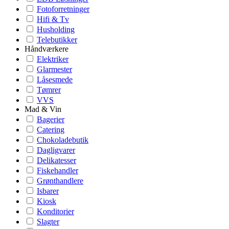
Fotoforretninger
Hifi & Tv
Husholding
Telebutikker
Håndværkere
Elektriker
Glarmester
Låsesmede
Tømrer
VVS
Mad & Vin
Bagerier
Catering
Chokoladebutik
Dagligvarer
Delikatesser
Fiskehandler
Grønthandlere
Isbarer
Kiosk
Konditorier
Slagter