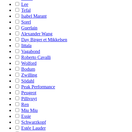
Lee
Tefal
Isabel Marant
Sorel
Guerlain
Alexander Wang
Day Birger et Mikkelsen
Iittala
Vagabond
Roberto Cavalli
Wolford
Bodum
Zwilling
Södahl
Peak Performance
Peugeot
Pillivuyt
Ren
Miu Miu
Essie
Schwarzkopf
Estée Lauder