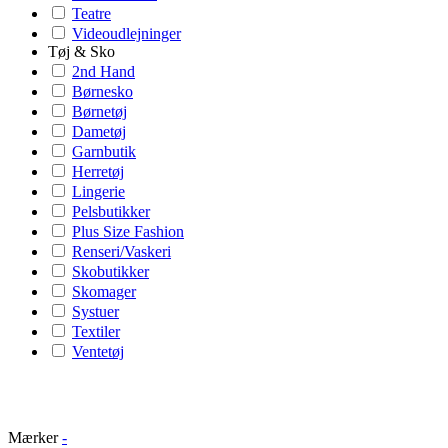
Teatre
Videoudlejninger
Tøj & Sko
2nd Hand
Børnesko
Børnetøj
Dametøj
Garnbutik
Herretøj
Lingerie
Pelsbutikker
Plus Size Fashion
Renseri/Vaskeri
Skobutikker
Skomager
Systuer
Textiler
Ventetøj
Mærker
-