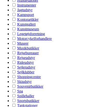
Hundesaloner
Instrumenter
Jagtudstyr
Kampsport
Kontorartikler
Kunstgalleri
Kunstmuseum
Legetøjsforretning
Motorcykelforhandlere
Museer
Musikbutikker
Rejsebureauer
Rejseudstyr
Rideudstyr
Sejlerudstyr
Sejlklubber
Shoppingcentre
Skiudstyr
Souvenirbutikker
Spa
Spillehaller
Sportsbutikker
Tankstationer