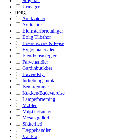
Smykker
Urmager
Bolig
Antikviteter
Arkitekter
Blomsterforretninger
Bolig Tilbehør
Brændeovne & Pejse
Byggematerialer
Ejendomsmægler
Farvehandler
Gardinbutikker
Haveudstyr
Indretningsbutik
Isenkræmmer
Køkken/Badeværelse
Lampeforretning
Møbler
Miljø Løsninger
Mosaikgalleri
Sikkerhed
Tæppehandler
Værktøj