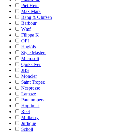
Piet Hein
Max Mara
Bang & Olufsen
Barbour
Wmf
Filippa K
OPI
Haglöfs
Style Masters
Microsoft
Quiksilver
JBS
Moncler
Saint Tropez
Nespresso
Lamaze
Parajumpers
Hoptimist
Reef
Mulberry
Jurlique
Scholl