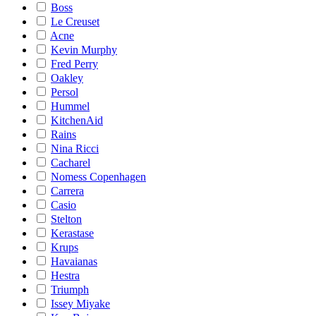
Boss
Le Creuset
Acne
Kevin Murphy
Fred Perry
Oakley
Persol
Hummel
KitchenAid
Rains
Nina Ricci
Cacharel
Nomess Copenhagen
Carrera
Casio
Stelton
Kerastase
Krups
Havaianas
Hestra
Triumph
Issey Miyake