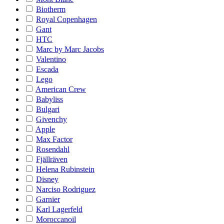
Biotherm
Royal Copenhagen
Gant
HTC
Marc by Marc Jacobs
Valentino
Escada
Lego
American Crew
Babyliss
Bulgari
Givenchy
Apple
Max Factor
Rosendahl
Fjällräven
Helena Rubinstein
Disney
Narciso Rodriguez
Garnier
Karl Lagerfeld
Moroccanoil