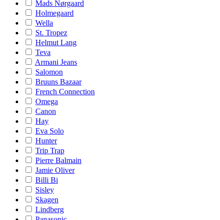
Mads Nørgaard
Holmegaard
Wella
St. Tropez
Helmut Lang
Teva
Armani Jeans
Salomon
Bruuns Bazaar
French Connection
Omega
Canon
Hay
Eva Solo
Hunter
Trip Trap
Pierre Balmain
Jamie Oliver
Billi Bi
Sisley
Skagen
Lindberg
Panasonic