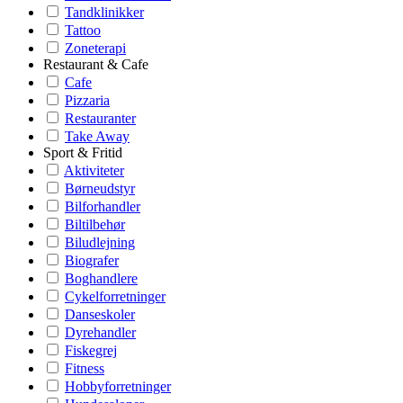
Tandklinikker
Tattoo
Zoneterapi
Restaurant & Cafe
Cafe
Pizzaria
Restauranter
Take Away
Sport & Fritid
Aktiviteter
Børneudstyr
Bilforhandler
Biltilbehør
Biludlejning
Biografer
Boghandlere
Cykelforretninger
Danseskoler
Dyrehandler
Fiskegrej
Fitness
Hobbyforretninger