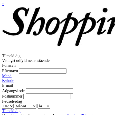
x
Tilmeld dig
Venligst udfyld nedenstående
Fornavn
Efternavn
Mand
Kvinde
E-mail
Adgangskode
Postnummer
Fødselsedag
Tilmeld dig