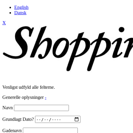
English
Dansk
X
Venligst udfyld alle felterne.
Generelle oplysninger
-
Navn
Grundlagt Dato?
Gadenavn