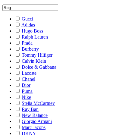
Gucci
Adidas
Hugo Boss
Ralph Lauren
Prada
Burberry
Tommy Hilfiger
Calvin Klein
Dolce & Gabbana
Lacoste
Chanel
Dior
Puma
Nike
Stella McCartney
Ray Ban
New Balance
Giorgio Armani
Marc Jacobs
DKNY