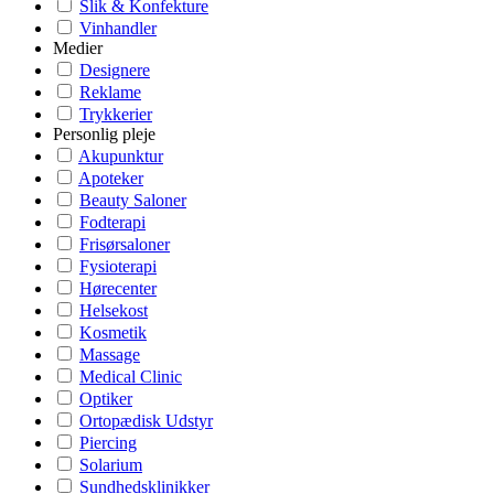
Slik & Konfekture
Vinhandler
Medier
Designere
Reklame
Trykkerier
Personlig pleje
Akupunktur
Apoteker
Beauty Saloner
Fodterapi
Frisørsaloner
Fysioterapi
Hørecenter
Helsekost
Kosmetik
Massage
Medical Clinic
Optiker
Ortopædisk Udstyr
Piercing
Solarium
Sundhedsklinikker