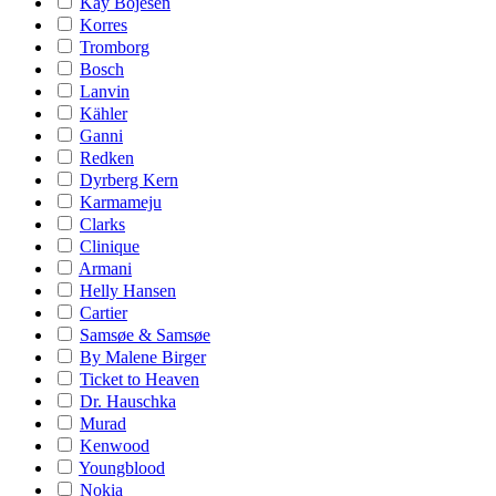
Kay Bojesen
Korres
Tromborg
Bosch
Lanvin
Kähler
Ganni
Redken
Dyrberg Kern
Karmameju
Clarks
Clinique
Armani
Helly Hansen
Cartier
Samsøe & Samsøe
By Malene Birger
Ticket to Heaven
Dr. Hauschka
Murad
Kenwood
Youngblood
Nokia