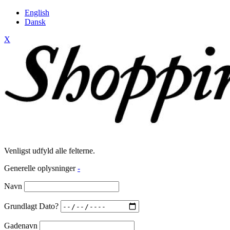
English
Dansk
X
Venligst udfyld alle felterne.
Generelle oplysninger
-
Navn
Grundlagt Dato?
Gadenavn