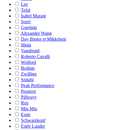
Lee
Tefal
Isabel Marant
Sorel
Guerlain
Alexander Wang
Day Birger et Mikkelsen
Iittala
Vagabond
Roberto Cavalli
Wolford
Bodum
Zwilling
Södahl
Peak Performance
Peugeot
Pillivuyt
Ren
Miu Miu
Essie
Schwarzkopf
Estée Lauder