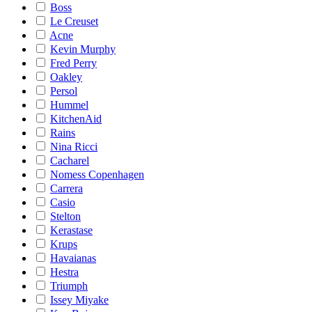
Boss
Le Creuset
Acne
Kevin Murphy
Fred Perry
Oakley
Persol
Hummel
KitchenAid
Rains
Nina Ricci
Cacharel
Nomess Copenhagen
Carrera
Casio
Stelton
Kerastase
Krups
Havaianas
Hestra
Triumph
Issey Miyake