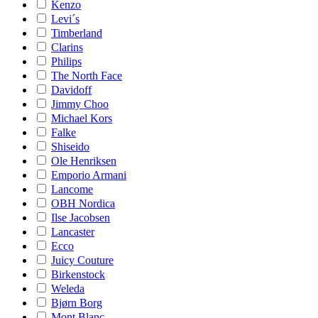
Kenzo
Levi´s
Timberland
Clarins
Philips
The North Face
Davidoff
Jimmy Choo
Michael Kors
Falke
Shiseido
Ole Henriksen
Emporio Armani
Lancome
OBH Nordica
Ilse Jacobsen
Lancaster
Ecco
Juicy Couture
Birkenstock
Weleda
Bjørn Borg
Mont Blanc