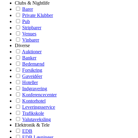
Clubs & Nightlife
Barer
Private Klubber
Pub
Stripbarer
Venues
Vinbarer
Diverse
Auktioner
Banker
Bedemænd
Forsikring
Gaveidéer
Hoteller
Indgravering
Konferencecenter
Kontorhotel
Leveringsservice
Trafikskole
Valutaveksling
Elektronik & Tele
EDB
EDB Løsninger