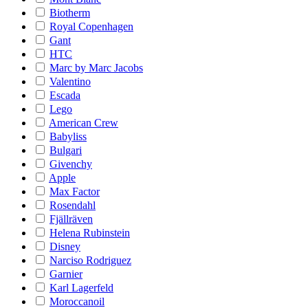
Biotherm
Royal Copenhagen
Gant
HTC
Marc by Marc Jacobs
Valentino
Escada
Lego
American Crew
Babyliss
Bulgari
Givenchy
Apple
Max Factor
Rosendahl
Fjällräven
Helena Rubinstein
Disney
Narciso Rodriguez
Garnier
Karl Lagerfeld
Moroccanoil