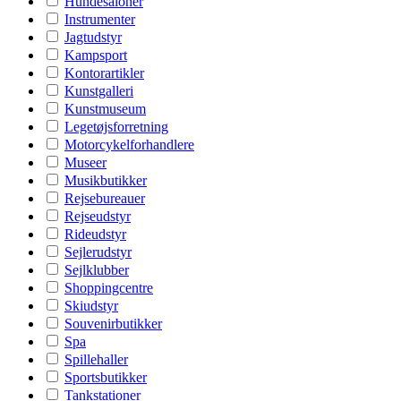
Hundesaloner
Instrumenter
Jagtudstyr
Kampsport
Kontorartikler
Kunstgalleri
Kunstmuseum
Legetøjsforretning
Motorcykelforhandlere
Museer
Musikbutikker
Rejsebureauer
Rejseudstyr
Rideudstyr
Sejlerudstyr
Sejlklubber
Shoppingcentre
Skiudstyr
Souvenirbutikker
Spa
Spillehaller
Sportsbutikker
Tankstationer