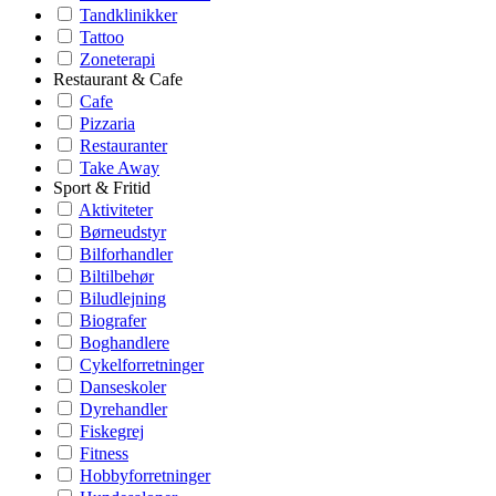
Tandklinikker
Tattoo
Zoneterapi
Restaurant & Cafe
Cafe
Pizzaria
Restauranter
Take Away
Sport & Fritid
Aktiviteter
Børneudstyr
Bilforhandler
Biltilbehør
Biludlejning
Biografer
Boghandlere
Cykelforretninger
Danseskoler
Dyrehandler
Fiskegrej
Fitness
Hobbyforretninger