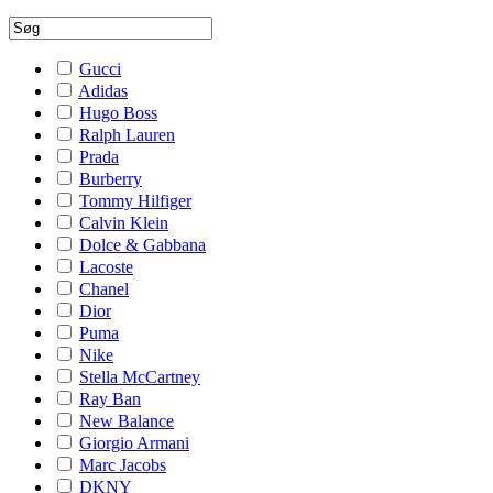
Gucci
Adidas
Hugo Boss
Ralph Lauren
Prada
Burberry
Tommy Hilfiger
Calvin Klein
Dolce & Gabbana
Lacoste
Chanel
Dior
Puma
Nike
Stella McCartney
Ray Ban
New Balance
Giorgio Armani
Marc Jacobs
DKNY