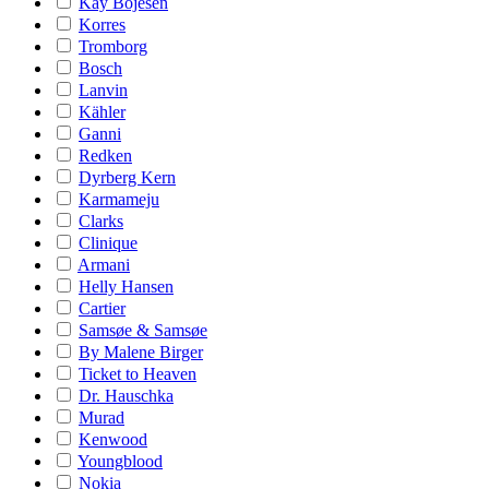
Kay Bojesen
Korres
Tromborg
Bosch
Lanvin
Kähler
Ganni
Redken
Dyrberg Kern
Karmameju
Clarks
Clinique
Armani
Helly Hansen
Cartier
Samsøe & Samsøe
By Malene Birger
Ticket to Heaven
Dr. Hauschka
Murad
Kenwood
Youngblood
Nokia