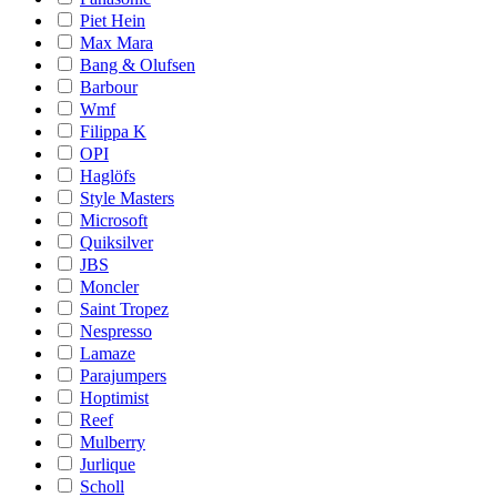
Piet Hein
Max Mara
Bang & Olufsen
Barbour
Wmf
Filippa K
OPI
Haglöfs
Style Masters
Microsoft
Quiksilver
JBS
Moncler
Saint Tropez
Nespresso
Lamaze
Parajumpers
Hoptimist
Reef
Mulberry
Jurlique
Scholl