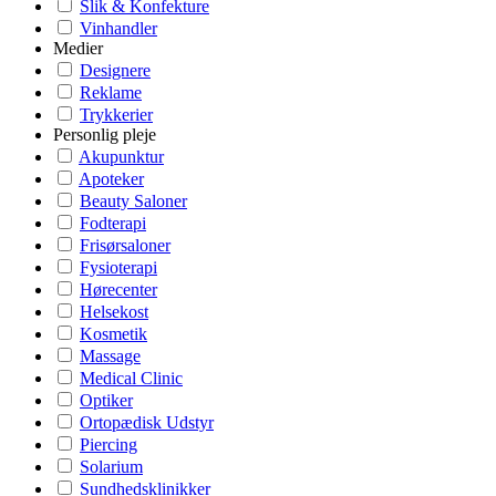
Slik & Konfekture
Vinhandler
Medier
Designere
Reklame
Trykkerier
Personlig pleje
Akupunktur
Apoteker
Beauty Saloner
Fodterapi
Frisørsaloner
Fysioterapi
Hørecenter
Helsekost
Kosmetik
Massage
Medical Clinic
Optiker
Ortopædisk Udstyr
Piercing
Solarium
Sundhedsklinikker