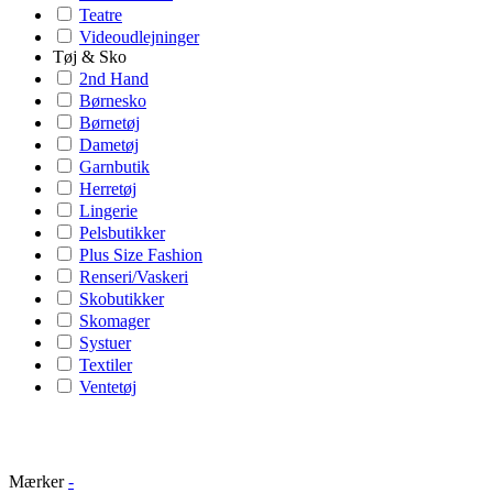
Teatre
Videoudlejninger
Tøj & Sko
2nd Hand
Børnesko
Børnetøj
Dametøj
Garnbutik
Herretøj
Lingerie
Pelsbutikker
Plus Size Fashion
Renseri/Vaskeri
Skobutikker
Skomager
Systuer
Textiler
Ventetøj
Mærker
-