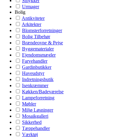
Smykker
Urmager
Bolig
Antikviteter
Arkitekter
Blomsterforretninger
Bolig Tilbehør
Brændeovne & Pejse
Byggematerialer
Ejendomsmægler
Farvehandler
Gardinbutikker
Haveudstyr
Indretningsbutik
Isenkræmmer
Køkken/Badeværelse
Lampeforretning
Møbler
Miljø Løsninger
Mosaikgalleri
Sikkerhed
Tæppehandler
Værktøj