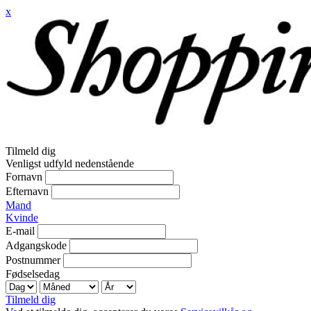
x
Tilmeld dig
Venligst udfyld nedenstående
Fornavn
Efternavn
Mand
Kvinde
E-mail
Adgangskode
Postnummer
Fødselsedag
Tilmeld dig