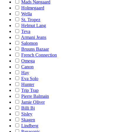
Mads Nørgaard
Holmegaard
Wella
St. Tropez
Helmut Lang
Teva
Armani Jeans
Salomon
Bruuns Bazaar
French Connection
Omega
Canon
Hay
Eva Solo
Hunter
Trip Trap
Pierre Balmain
Jamie Oliver
Billi Bi
Sisley
Skagen
Lindberg
Panasonic