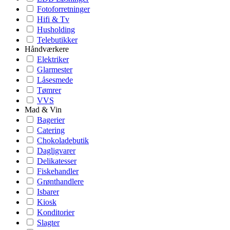
Fotoforretninger
Hifi & Tv
Husholding
Telebutikker
Håndværkere
Elektriker
Glarmester
Låsesmede
Tømrer
VVS
Mad & Vin
Bagerier
Catering
Chokoladebutik
Dagligvarer
Delikatesser
Fiskehandler
Grønthandlere
Isbarer
Kiosk
Konditorier
Slagter