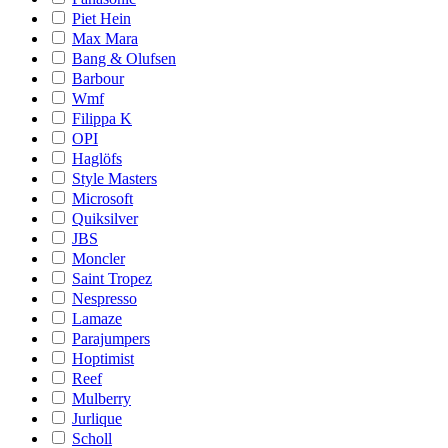
Piet Hein
Max Mara
Bang & Olufsen
Barbour
Wmf
Filippa K
OPI
Haglöfs
Style Masters
Microsoft
Quiksilver
JBS
Moncler
Saint Tropez
Nespresso
Lamaze
Parajumpers
Hoptimist
Reef
Mulberry
Jurlique
Scholl