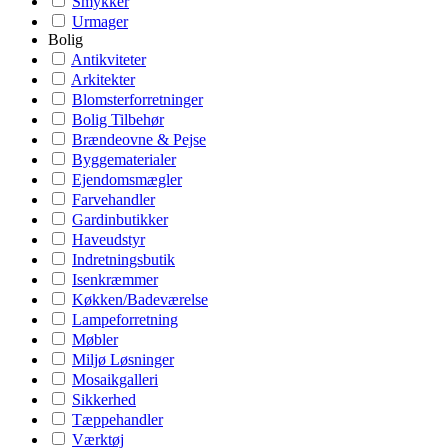
Smykker
Urmager
Bolig
Antikviteter
Arkitekter
Blomsterforretninger
Bolig Tilbehør
Brændeovne & Pejse
Byggematerialer
Ejendomsmægler
Farvehandler
Gardinbutikker
Haveudstyr
Indretningsbutik
Isenkræmmer
Køkken/Badeværelse
Lampeforretning
Møbler
Miljø Løsninger
Mosaikgalleri
Sikkerhed
Tæppehandler
Værktøj