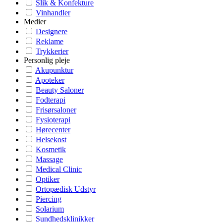
Slik & Konfekture
Vinhandler
Medier
Designere
Reklame
Trykkerier
Personlig pleje
Akupunktur
Apoteker
Beauty Saloner
Fodterapi
Frisørsaloner
Fysioterapi
Hørecenter
Helsekost
Kosmetik
Massage
Medical Clinic
Optiker
Ortopædisk Udstyr
Piercing
Solarium
Sundhedsklinikker