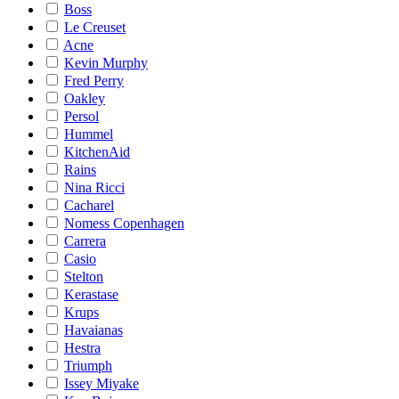
Boss
Le Creuset
Acne
Kevin Murphy
Fred Perry
Oakley
Persol
Hummel
KitchenAid
Rains
Nina Ricci
Cacharel
Nomess Copenhagen
Carrera
Casio
Stelton
Kerastase
Krups
Havaianas
Hestra
Triumph
Issey Miyake