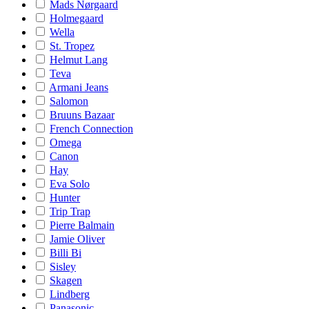
Mads Nørgaard
Holmegaard
Wella
St. Tropez
Helmut Lang
Teva
Armani Jeans
Salomon
Bruuns Bazaar
French Connection
Omega
Canon
Hay
Eva Solo
Hunter
Trip Trap
Pierre Balmain
Jamie Oliver
Billi Bi
Sisley
Skagen
Lindberg
Panasonic