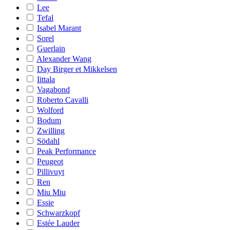
Lee
Tefal
Isabel Marant
Sorel
Guerlain
Alexander Wang
Day Birger et Mikkelsen
Iittala
Vagabond
Roberto Cavalli
Wolford
Bodum
Zwilling
Södahl
Peak Performance
Peugeot
Pillivuyt
Ren
Miu Miu
Essie
Schwarzkopf
Estée Lauder