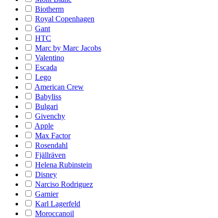
Biotherm
Royal Copenhagen
Gant
HTC
Marc by Marc Jacobs
Valentino
Escada
Lego
American Crew
Babyliss
Bulgari
Givenchy
Apple
Max Factor
Rosendahl
Fjällräven
Helena Rubinstein
Disney
Narciso Rodriguez
Garnier
Karl Lagerfeld
Moroccanoil