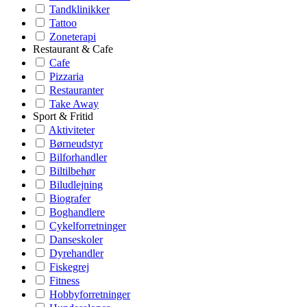
Tandklinikker
Tattoo
Zoneterapi
Restaurant & Cafe
Cafe
Pizzaria
Restauranter
Take Away
Sport & Fritid
Aktiviteter
Børneudstyr
Bilforhandler
Biltilbehør
Biludlejning
Biografer
Boghandlere
Cykelforretninger
Danseskoler
Dyrehandler
Fiskegrej
Fitness
Hobbyforretninger