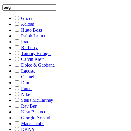
Gucci
Adidas
Hugo Boss
Ralph Lauren
Prada
Burberry
Tommy Hilfiger
Calvin Klein
Dolce & Gabbana
Lacoste
Chanel
Dior
Puma
Nike
Stella McCartney
Ray Ban
New Balance
Giorgio Armani
Marc Jacobs
DKNY