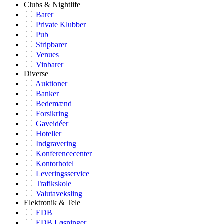
Clubs & Nightlife
Barer
Private Klubber
Pub
Stripbarer
Venues
Vinbarer
Diverse
Auktioner
Banker
Bedemænd
Forsikring
Gaveidéer
Hoteller
Indgravering
Konferencecenter
Kontorhotel
Leveringsservice
Trafikskole
Valutaveksling
Elektronik & Tele
EDB
EDB Løsninger