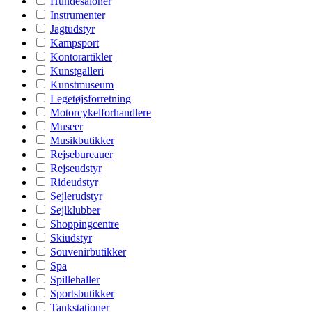
Hundesaloner
Instrumenter
Jagtudstyr
Kampsport
Kontorartikler
Kunstgalleri
Kunstmuseum
Legetøjsforretning
Motorcykelforhandlere
Museer
Musikbutikker
Rejsebureauer
Rejseudstyr
Rideudstyr
Sejlerudstyr
Sejlklubber
Shoppingcentre
Skiudstyr
Souvenirbutikker
Spa
Spillehaller
Sportsbutikker
Tankstationer