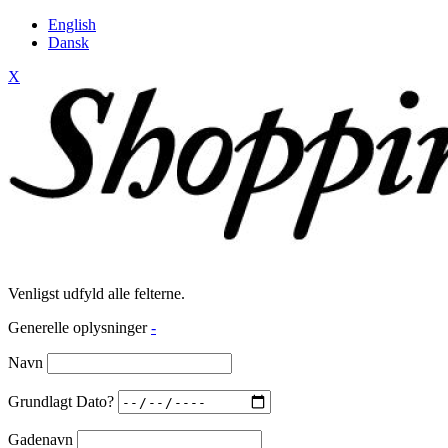
English
Dansk
X
Venligst udfyld alle felterne.
Generelle oplysninger
-
Navn
Grundlagt Dato?
Gadenavn