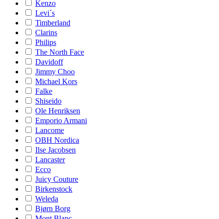
Kenzo
Levi´s
Timberland
Clarins
Philips
The North Face
Davidoff
Jimmy Choo
Michael Kors
Falke
Shiseido
Ole Henriksen
Emporio Armani
Lancome
OBH Nordica
Ilse Jacobsen
Lancaster
Ecco
Juicy Couture
Birkenstock
Weleda
Bjørn Borg
Mont Blanc