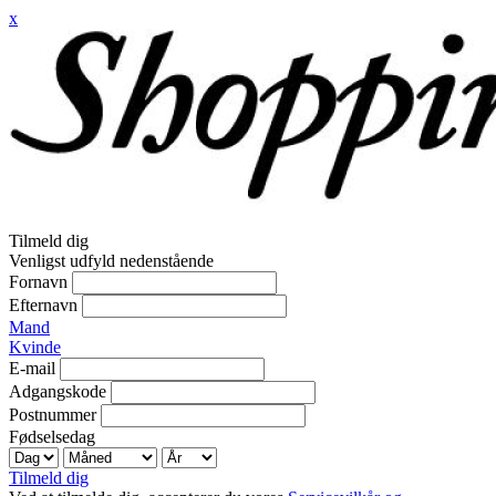
x
Tilmeld dig
Venligst udfyld nedenstående
Fornavn
Efternavn
Mand
Kvinde
E-mail
Adgangskode
Postnummer
Fødselsedag
Tilmeld dig