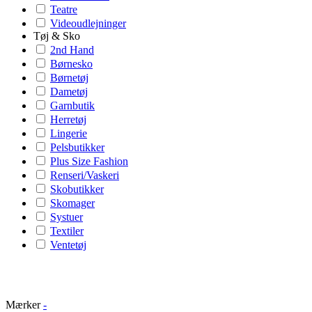
Teatre
Videoudlejninger
Tøj & Sko
2nd Hand
Børnesko
Børnetøj
Dametøj
Garnbutik
Herretøj
Lingerie
Pelsbutikker
Plus Size Fashion
Renseri/Vaskeri
Skobutikker
Skomager
Systuer
Textiler
Ventetøj
Mærker
-