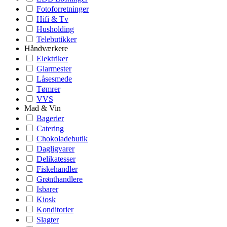
Fotoforretninger
Hifi & Tv
Husholding
Telebutikker
Håndværkere
Elektriker
Glarmester
Låsesmede
Tømrer
VVS
Mad & Vin
Bagerier
Catering
Chokoladebutik
Dagligvarer
Delikatesser
Fiskehandler
Grønthandlere
Isbarer
Kiosk
Konditorier
Slagter