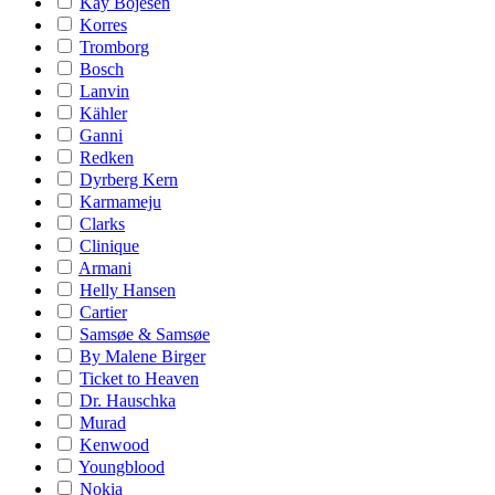
Kay Bojesen
Korres
Tromborg
Bosch
Lanvin
Kähler
Ganni
Redken
Dyrberg Kern
Karmameju
Clarks
Clinique
Armani
Helly Hansen
Cartier
Samsøe & Samsøe
By Malene Birger
Ticket to Heaven
Dr. Hauschka
Murad
Kenwood
Youngblood
Nokia