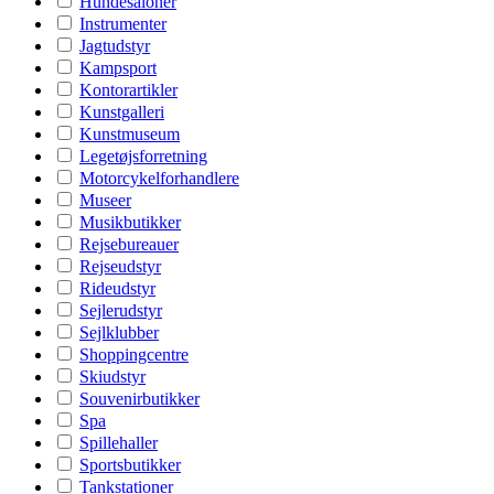
Hundesaloner
Instrumenter
Jagtudstyr
Kampsport
Kontorartikler
Kunstgalleri
Kunstmuseum
Legetøjsforretning
Motorcykelforhandlere
Museer
Musikbutikker
Rejsebureauer
Rejseudstyr
Rideudstyr
Sejlerudstyr
Sejlklubber
Shoppingcentre
Skiudstyr
Souvenirbutikker
Spa
Spillehaller
Sportsbutikker
Tankstationer