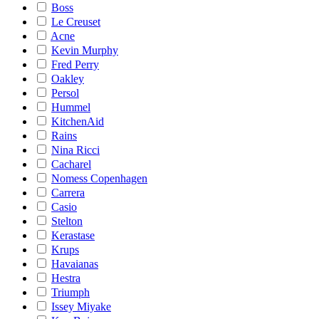
Boss
Le Creuset
Acne
Kevin Murphy
Fred Perry
Oakley
Persol
Hummel
KitchenAid
Rains
Nina Ricci
Cacharel
Nomess Copenhagen
Carrera
Casio
Stelton
Kerastase
Krups
Havaianas
Hestra
Triumph
Issey Miyake