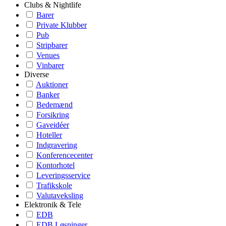
Clubs & Nightlife
Barer
Private Klubber
Pub
Stripbarer
Venues
Vinbarer
Diverse
Auktioner
Banker
Bedemænd
Forsikring
Gaveidéer
Hoteller
Indgravering
Konferencecenter
Kontorhotel
Leveringsservice
Trafikskole
Valutaveksling
Elektronik & Tele
EDB
EDB Løsninger