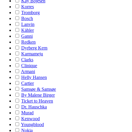
Kay Bojesen
Korres
Tromborg
Bosch
Lanvin
Kähler
Ganni
Redken
Dyrberg Kern
Karmameju
Clarks
Clinique
Armani
Helly Hansen
Cartier
Samsøe & Samsøe
By Malene Birger
Ticket to Heaven
Dr. Hauschka
Murad
Kenwood
Youngblood
Nokia