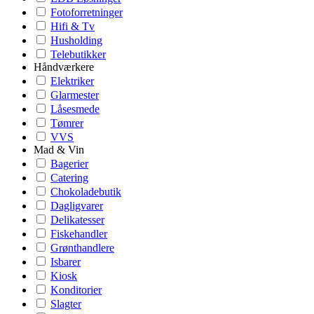
Fotoforretninger
Hifi & Tv
Husholding
Telebutikker
Håndværkere
Elektriker
Glarmester
Låsesmede
Tømrer
VVS
Mad & Vin
Bagerier
Catering
Chokoladebutik
Dagligvarer
Delikatesser
Fiskehandler
Grønthandlere
Isbarer
Kiosk
Konditorier
Slagter