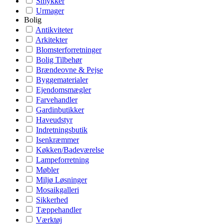
Smykker
Urmager
Bolig
Antikviteter
Arkitekter
Blomsterforretninger
Bolig Tilbehør
Brændeovne & Pejse
Byggematerialer
Ejendomsmægler
Farvehandler
Gardinbutikker
Haveudstyr
Indretningsbutik
Isenkræmmer
Køkken/Badeværelse
Lampeforretning
Møbler
Miljø Løsninger
Mosaikgalleri
Sikkerhed
Tæppehandler
Værktøj