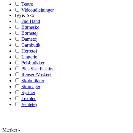
Teatre
Videoudlejninger
Tøj & Sko
2nd Hand
Børnesko
Børnetøj
Dametøj
Garnbutik
Herretøj
Lingerie
Pelsbutikker
Plus Size Fashion
Renseri/Vaskeri
Skobutikker
Skomager
Systuer
Textiler
Ventetøj
Mærker
-