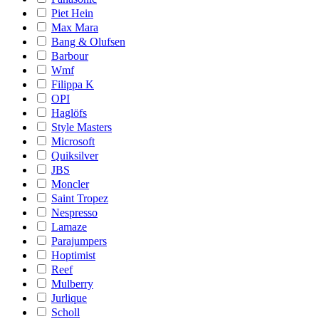
Piet Hein
Max Mara
Bang & Olufsen
Barbour
Wmf
Filippa K
OPI
Haglöfs
Style Masters
Microsoft
Quiksilver
JBS
Moncler
Saint Tropez
Nespresso
Lamaze
Parajumpers
Hoptimist
Reef
Mulberry
Jurlique
Scholl