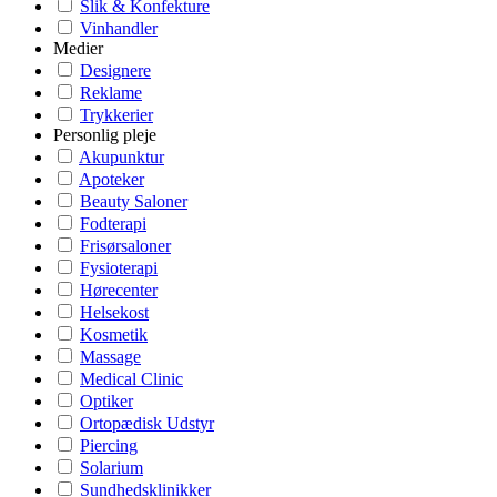
Slik & Konfekture
Vinhandler
Medier
Designere
Reklame
Trykkerier
Personlig pleje
Akupunktur
Apoteker
Beauty Saloner
Fodterapi
Frisørsaloner
Fysioterapi
Hørecenter
Helsekost
Kosmetik
Massage
Medical Clinic
Optiker
Ortopædisk Udstyr
Piercing
Solarium
Sundhedsklinikker