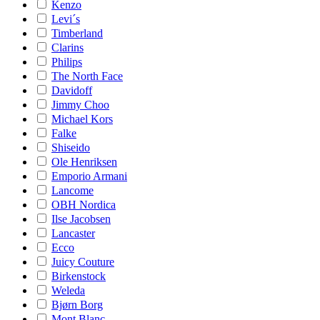
Kenzo
Levi´s
Timberland
Clarins
Philips
The North Face
Davidoff
Jimmy Choo
Michael Kors
Falke
Shiseido
Ole Henriksen
Emporio Armani
Lancome
OBH Nordica
Ilse Jacobsen
Lancaster
Ecco
Juicy Couture
Birkenstock
Weleda
Bjørn Borg
Mont Blanc