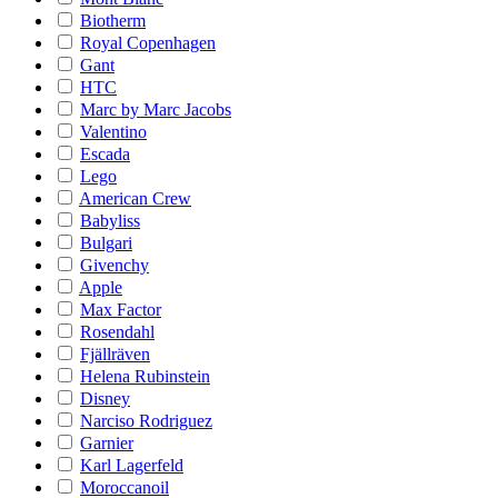
Biotherm
Royal Copenhagen
Gant
HTC
Marc by Marc Jacobs
Valentino
Escada
Lego
American Crew
Babyliss
Bulgari
Givenchy
Apple
Max Factor
Rosendahl
Fjällräven
Helena Rubinstein
Disney
Narciso Rodriguez
Garnier
Karl Lagerfeld
Moroccanoil