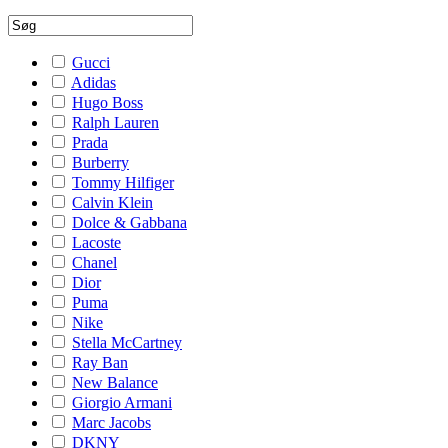
Gucci
Adidas
Hugo Boss
Ralph Lauren
Prada
Burberry
Tommy Hilfiger
Calvin Klein
Dolce & Gabbana
Lacoste
Chanel
Dior
Puma
Nike
Stella McCartney
Ray Ban
New Balance
Giorgio Armani
Marc Jacobs
DKNY