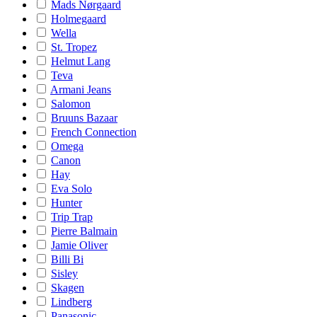
Mads Nørgaard
Holmegaard
Wella
St. Tropez
Helmut Lang
Teva
Armani Jeans
Salomon
Bruuns Bazaar
French Connection
Omega
Canon
Hay
Eva Solo
Hunter
Trip Trap
Pierre Balmain
Jamie Oliver
Billi Bi
Sisley
Skagen
Lindberg
Panasonic