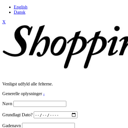
English
Dansk
X
Venligst udfyld alle felterne.
Generelle oplysninger
-
Navn
Grundlagt Dato?
Gadenavn