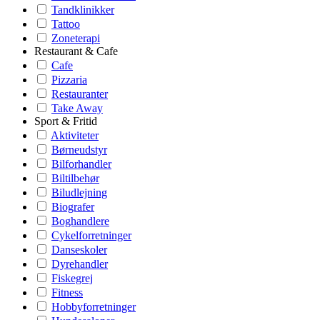
Tandklinikker
Tattoo
Zoneterapi
Restaurant & Cafe
Cafe
Pizzaria
Restauranter
Take Away
Sport & Fritid
Aktiviteter
Børneudstyr
Bilforhandler
Biltilbehør
Biludlejning
Biografer
Boghandlere
Cykelforretninger
Danseskoler
Dyrehandler
Fiskegrej
Fitness
Hobbyforretninger