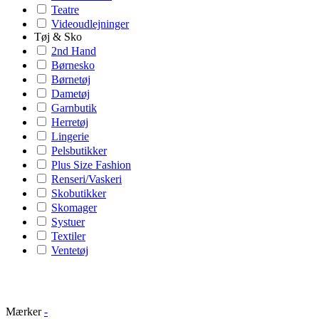
Teatre
Videoudlejninger
Tøj & Sko
2nd Hand
Børnesko
Børnetøj
Dametøj
Garnbutik
Herretøj
Lingerie
Pelsbutikker
Plus Size Fashion
Renseri/Vaskeri
Skobutikker
Skomager
Systuer
Textiler
Ventetøj
Mærker
-