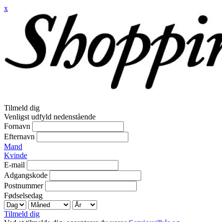
x
Tilmeld dig
Venligst udfyld nedenstående
Fornavn
Efternavn
Mand
Kvinde
E-mail
Adgangskode
Postnummer
Fødselsedag
Tilmeld dig