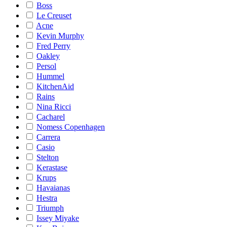
Boss
Le Creuset
Acne
Kevin Murphy
Fred Perry
Oakley
Persol
Hummel
KitchenAid
Rains
Nina Ricci
Cacharel
Nomess Copenhagen
Carrera
Casio
Stelton
Kerastase
Krups
Havaianas
Hestra
Triumph
Issey Miyake