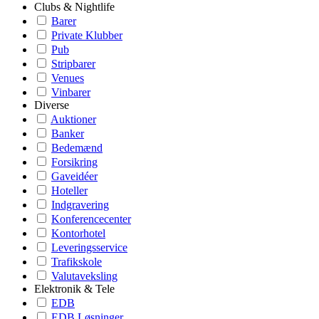
Clubs & Nightlife
Barer
Private Klubber
Pub
Stripbarer
Venues
Vinbarer
Diverse
Auktioner
Banker
Bedemænd
Forsikring
Gaveidéer
Hoteller
Indgravering
Konferencecenter
Kontorhotel
Leveringsservice
Trafikskole
Valutaveksling
Elektronik & Tele
EDB
EDB Løsninger