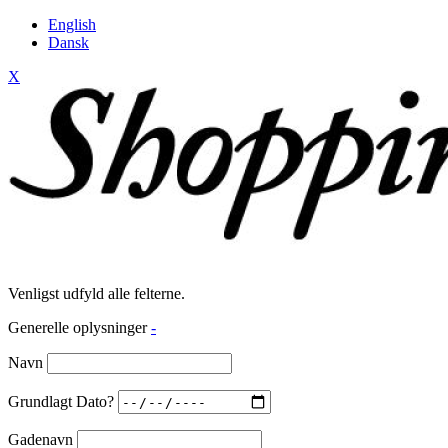
English
Dansk
X
Venligst udfyld alle felterne.
Generelle oplysninger
-
Navn
Grundlagt Dato?
Gadenavn