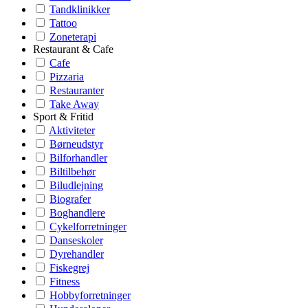
Tandklinikker
Tattoo
Zoneterapi
Restaurant & Cafe
Cafe
Pizzaria
Restauranter
Take Away
Sport & Fritid
Aktiviteter
Børneudstyr
Bilforhandler
Biltilbehør
Biludlejning
Biografer
Boghandlere
Cykelforretninger
Danseskoler
Dyrehandler
Fiskegrej
Fitness
Hobbyforretninger