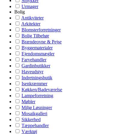
Smykker
Urmager
Bolig
Antikviteter
Arkitekter
Blomsterforretninger
Bolig Tilbehør
Brændeovne & Pejse
Byggematerialer
Ejendomsmægler
Farvehandler
Gardinbutikker
Haveudstyr
Indretningsbutik
Isenkræmmer
Køkken/Badeværelse
Lampeforretning
Møbler
Miljø Løsninger
Mosaikgalleri
Sikkerhed
Tæppehandler
Værktøj