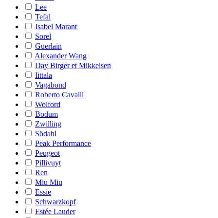
Lee
Tefal
Isabel Marant
Sorel
Guerlain
Alexander Wang
Day Birger et Mikkelsen
Iittala
Vagabond
Roberto Cavalli
Wolford
Bodum
Zwilling
Södahl
Peak Performance
Peugeot
Pillivuyt
Ren
Miu Miu
Essie
Schwarzkopf
Estée Lauder