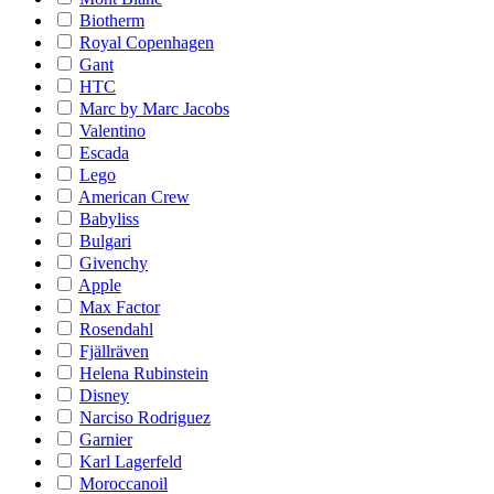
Biotherm
Royal Copenhagen
Gant
HTC
Marc by Marc Jacobs
Valentino
Escada
Lego
American Crew
Babyliss
Bulgari
Givenchy
Apple
Max Factor
Rosendahl
Fjällräven
Helena Rubinstein
Disney
Narciso Rodriguez
Garnier
Karl Lagerfeld
Moroccanoil