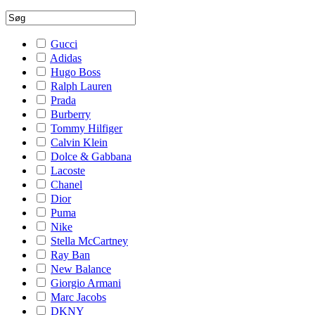
Gucci
Adidas
Hugo Boss
Ralph Lauren
Prada
Burberry
Tommy Hilfiger
Calvin Klein
Dolce & Gabbana
Lacoste
Chanel
Dior
Puma
Nike
Stella McCartney
Ray Ban
New Balance
Giorgio Armani
Marc Jacobs
DKNY