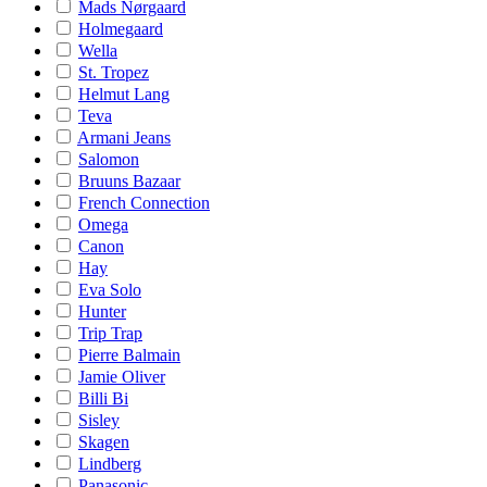
Mads Nørgaard
Holmegaard
Wella
St. Tropez
Helmut Lang
Teva
Armani Jeans
Salomon
Bruuns Bazaar
French Connection
Omega
Canon
Hay
Eva Solo
Hunter
Trip Trap
Pierre Balmain
Jamie Oliver
Billi Bi
Sisley
Skagen
Lindberg
Panasonic