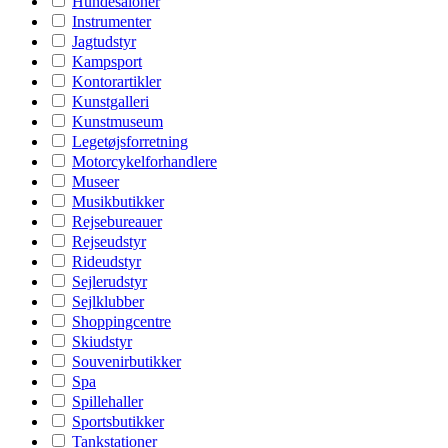
Hundesaloner
Instrumenter
Jagtudstyr
Kampsport
Kontorartikler
Kunstgalleri
Kunstmuseum
Legetøjsforretning
Motorcykelforhandlere
Museer
Musikbutikker
Rejsebureauer
Rejseudstyr
Rideudstyr
Sejlerudstyr
Sejlklubber
Shoppingcentre
Skiudstyr
Souvenirbutikker
Spa
Spillehaller
Sportsbutikker
Tankstationer