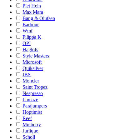
Piet Hein
Max Mara
Bang & Olufsen
Barbour
Wmf
Filippa K
OPI
Haglöfs
Style Masters
Microsoft
Quiksilver
JBS
Moncler
Saint Tropez
Nespresso
Lamaze
Parajumpers
Hoptimist
Reef
Mulberry
Jurlique
Scholl