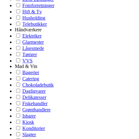
Fotoforretninger
Hifi & Tv
Husholding
Telebutikker
Håndværkere
Elektriker
Glarmester
Låsesmede
Tømrer
VVS
Mad & Vin
Bagerier
Catering
Chokoladebutik
Dagligvarer
Delikatesser
Fiskehandler
Grønthandlere
Isbarer
Kiosk
Konditorier
Slagter