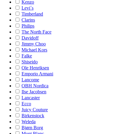
Kenzo
Levi´s
Timberland
Clarins
Philips
The North Face
Davidoff
Jimmy Choo
Michael Kors
Falke
Shiseido
Ole Henriksen
Emporio Armani
Lancome
OBH Nordica
Ilse Jacobsen
Lancaster
Ecco
Juicy Couture
Birkenstock
Weleda
Bjørn Borg
Mont Blanc