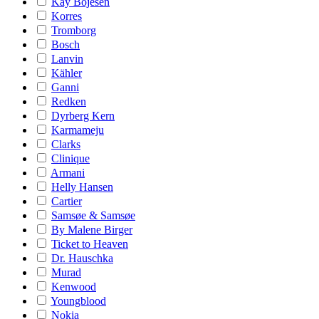
Kay Bojesen
Korres
Tromborg
Bosch
Lanvin
Kähler
Ganni
Redken
Dyrberg Kern
Karmameju
Clarks
Clinique
Armani
Helly Hansen
Cartier
Samsøe & Samsøe
By Malene Birger
Ticket to Heaven
Dr. Hauschka
Murad
Kenwood
Youngblood
Nokia