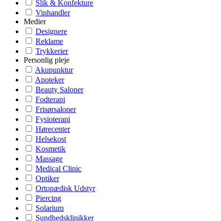
Slik & Konfekture
Vinhandler
Medier
Designere
Reklame
Trykkerier
Personlig pleje
Akupunktur
Apoteker
Beauty Saloner
Fodterapi
Frisørsaloner
Fysioterapi
Hørecenter
Helsekost
Kosmetik
Massage
Medical Clinic
Optiker
Ortopædisk Udstyr
Piercing
Solarium
Sundhedsklinikker