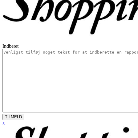
Indberet
TILMELD
x