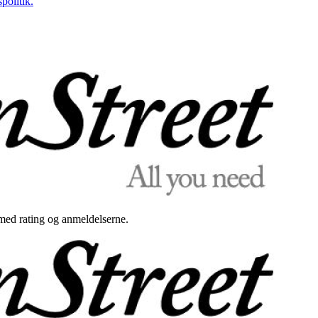
politik.
med rating og anmeldelserne.