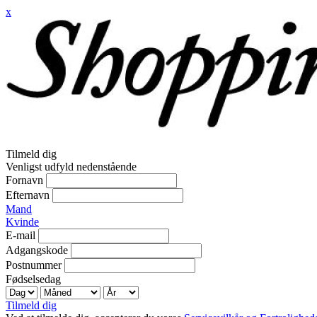
x
Tilmeld dig
Venligst udfyld nedenstående
Fornavn
Efternavn
Mand
Kvinde
E-mail
Adgangskode
Postnummer
Fødselsedag
Tilmeld dig