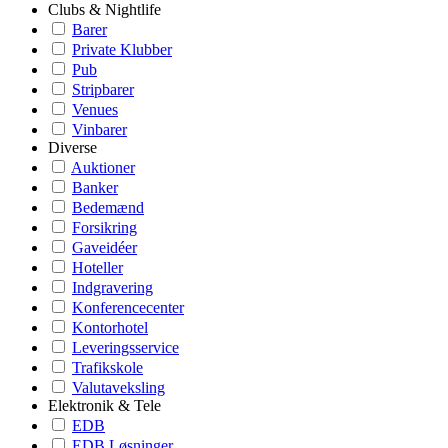
Clubs & Nightlife
Barer
Private Klubber
Pub
Stripbarer
Venues
Vinbarer
Diverse
Auktioner
Banker
Bedemænd
Forsikring
Gaveidéer
Hoteller
Indgravering
Konferencecenter
Kontorhotel
Leveringsservice
Trafikskole
Valutaveksling
Elektronik & Tele
EDB
EDB Løsninger