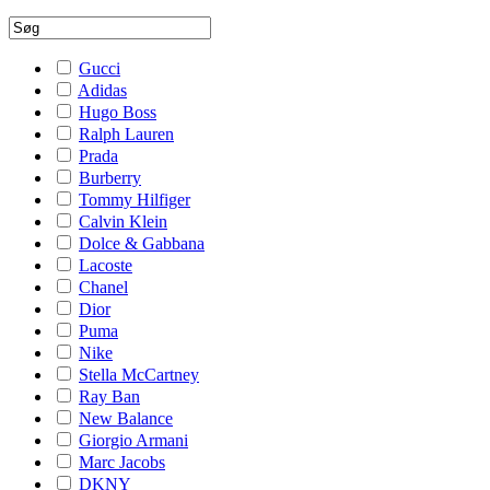
Gucci
Adidas
Hugo Boss
Ralph Lauren
Prada
Burberry
Tommy Hilfiger
Calvin Klein
Dolce & Gabbana
Lacoste
Chanel
Dior
Puma
Nike
Stella McCartney
Ray Ban
New Balance
Giorgio Armani
Marc Jacobs
DKNY