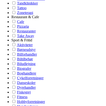
Tandklinikker
Tattoo
Zoneterapi
Restaurant & Cafe
Cafe
Pizzaria
Restauranter
Take Away
Sport & Fritid
Aktiviteter
Børneudstyr
Bilforhandler
Biltilbehør
Biludlejning
Biografer
Boghandlere
Cykelforretninger
Danseskoler
Dyrehandler
Fiskegrej
Fitness
Hobbyforretninger