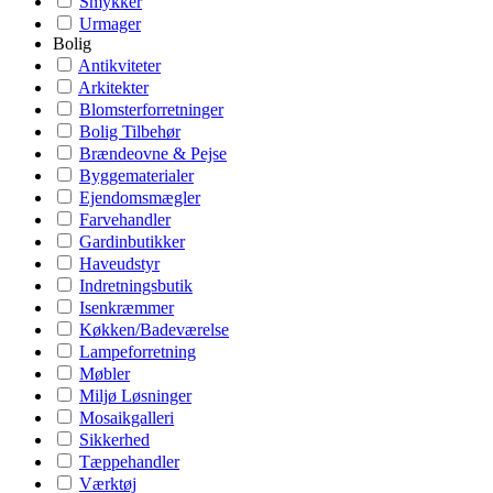
Smykker
Urmager
Bolig
Antikviteter
Arkitekter
Blomsterforretninger
Bolig Tilbehør
Brændeovne & Pejse
Byggematerialer
Ejendomsmægler
Farvehandler
Gardinbutikker
Haveudstyr
Indretningsbutik
Isenkræmmer
Køkken/Badeværelse
Lampeforretning
Møbler
Miljø Løsninger
Mosaikgalleri
Sikkerhed
Tæppehandler
Værktøj