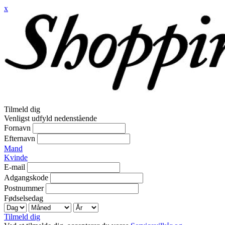
x
Tilmeld dig
Venligst udfyld nedenstående
Fornavn
Efternavn
Mand
Kvinde
E-mail
Adgangskode
Postnummer
Fødselsedag
Tilmeld dig