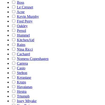
Boss
Le Creuset
Acne
Kevin Murphy
Fred Perry
Oakley
Persol
Hummel
KitchenAid
Rains
Nina Ricci
Cacharel
Nomess Copenhagen
Carrera
Casio
Stelton
Kerastase
Krups
Havaianas
Hestra
Triumph
Issey Miyake