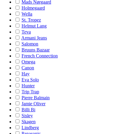
Mads Nørgaard
Holmegaard
Wella
St. Tropez
Helmut Lang
Teva
Armani Jeans
Salomon
Bruuns Bazaar
French Connection
Omega
Canon
Hay
Eva Solo
Hunter
Trip Trap
Pierre Balmain
Jamie Oliver
Billi Bi
Sisley
Skagen
Lindberg
Panasonic