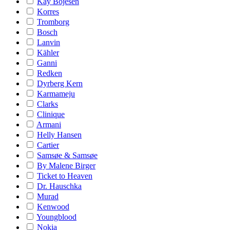
Kay Bojesen
Korres
Tromborg
Bosch
Lanvin
Kähler
Ganni
Redken
Dyrberg Kern
Karmameju
Clarks
Clinique
Armani
Helly Hansen
Cartier
Samsøe & Samsøe
By Malene Birger
Ticket to Heaven
Dr. Hauschka
Murad
Kenwood
Youngblood
Nokia