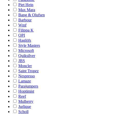
Piet Hein
Max Mara
Bang & Olufsen
Barbour
Wmf
Filippa K
OPI
Haglöfs
Style Masters
Microsoft
Quiksilver
JBS
Moncler
Saint Tropez
Nespresso
Lamaze
Parajumpers
Hoptimist
Reef
Mulberry
Jurlique
Scholl