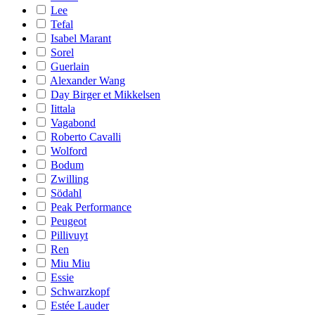
Lee
Tefal
Isabel Marant
Sorel
Guerlain
Alexander Wang
Day Birger et Mikkelsen
Iittala
Vagabond
Roberto Cavalli
Wolford
Bodum
Zwilling
Södahl
Peak Performance
Peugeot
Pillivuyt
Ren
Miu Miu
Essie
Schwarzkopf
Estée Lauder