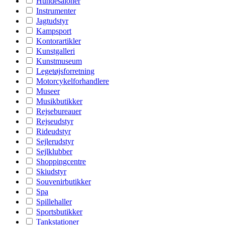
Hundesaloner
Instrumenter
Jagtudstyr
Kampsport
Kontorartikler
Kunstgalleri
Kunstmuseum
Legetøjsforretning
Motorcykelforhandlere
Museer
Musikbutikker
Rejsebureauer
Rejseudstyr
Rideudstyr
Sejlerudstyr
Sejlklubber
Shoppingcentre
Skiudstyr
Souvenirbutikker
Spa
Spillehaller
Sportsbutikker
Tankstationer