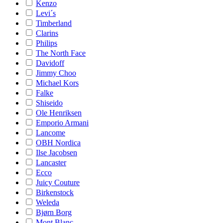
Kenzo
Levi´s
Timberland
Clarins
Philips
The North Face
Davidoff
Jimmy Choo
Michael Kors
Falke
Shiseido
Ole Henriksen
Emporio Armani
Lancome
OBH Nordica
Ilse Jacobsen
Lancaster
Ecco
Juicy Couture
Birkenstock
Weleda
Bjørn Borg
Mont Blanc