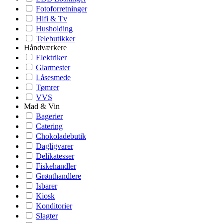
Fotoforretninger
Hifi & Tv
Husholding
Telebutikker
Håndværkere
Elektriker
Glarmester
Låsesmede
Tømrer
VVS
Mad & Vin
Bagerier
Catering
Chokoladebutik
Dagligvarer
Delikatesser
Fiskehandler
Grønthandlere
Isbarer
Kiosk
Konditorier
Slagter