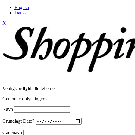
English
Dansk
X
Venligst udfyld alle felterne.
Generelle oplysninger
-
Navn
Grundlagt Dato?
Gadenavn