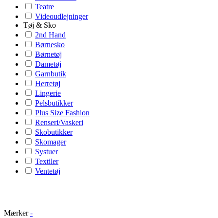
Teatre
Videoudlejninger
Tøj & Sko
2nd Hand
Børnesko
Børnetøj
Dametøj
Garnbutik
Herretøj
Lingerie
Pelsbutikker
Plus Size Fashion
Renseri/Vaskeri
Skobutikker
Skomager
Systuer
Textiler
Ventetøj
Mærker
-