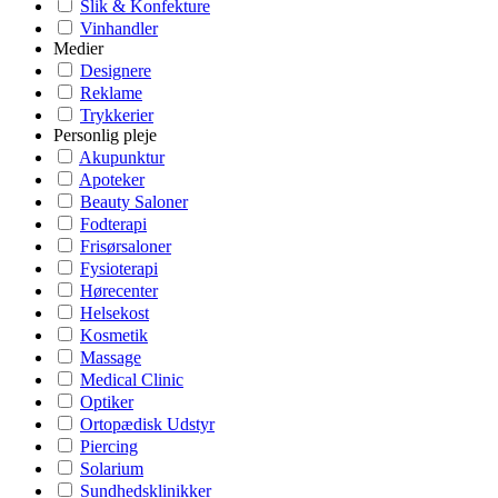
Slik & Konfekture
Vinhandler
Medier
Designere
Reklame
Trykkerier
Personlig pleje
Akupunktur
Apoteker
Beauty Saloner
Fodterapi
Frisørsaloner
Fysioterapi
Hørecenter
Helsekost
Kosmetik
Massage
Medical Clinic
Optiker
Ortopædisk Udstyr
Piercing
Solarium
Sundhedsklinikker