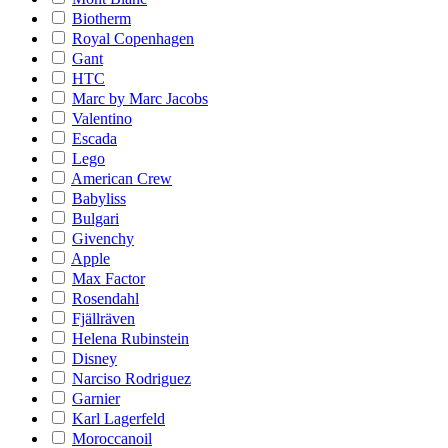
Biotherm
Royal Copenhagen
Gant
HTC
Marc by Marc Jacobs
Valentino
Escada
Lego
American Crew
Babyliss
Bulgari
Givenchy
Apple
Max Factor
Rosendahl
Fjällräven
Helena Rubinstein
Disney
Narciso Rodriguez
Garnier
Karl Lagerfeld
Moroccanoil