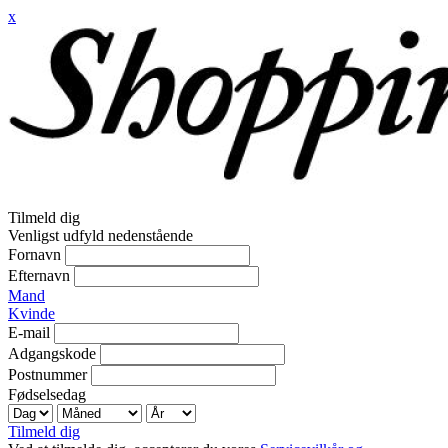
x
Tilmeld dig
Venligst udfyld nedenstående
Fornavn
Efternavn
Mand
Kvinde
E-mail
Adgangskode
Postnummer
Fødselsedag
Tilmeld dig