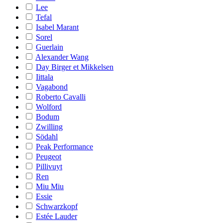
Lee
Tefal
Isabel Marant
Sorel
Guerlain
Alexander Wang
Day Birger et Mikkelsen
Iittala
Vagabond
Roberto Cavalli
Wolford
Bodum
Zwilling
Södahl
Peak Performance
Peugeot
Pillivuyt
Ren
Miu Miu
Essie
Schwarzkopf
Estée Lauder