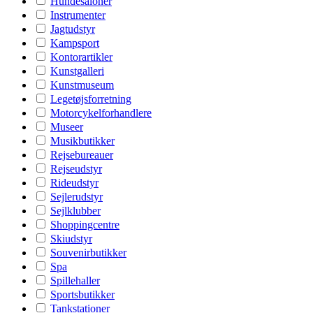
Hundesaloner
Instrumenter
Jagtudstyr
Kampsport
Kontorartikler
Kunstgalleri
Kunstmuseum
Legetøjsforretning
Motorcykelforhandlere
Museer
Musikbutikker
Rejsebureauer
Rejseudstyr
Rideudstyr
Sejlerudstyr
Sejlklubber
Shoppingcentre
Skiudstyr
Souvenirbutikker
Spa
Spillehaller
Sportsbutikker
Tankstationer