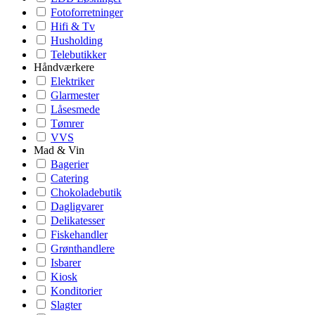
Fotoforretninger
Hifi & Tv
Husholding
Telebutikker
Håndværkere
Elektriker
Glarmester
Låsesmede
Tømrer
VVS
Mad & Vin
Bagerier
Catering
Chokoladebutik
Dagligvarer
Delikatesser
Fiskehandler
Grønthandlere
Isbarer
Kiosk
Konditorier
Slagter