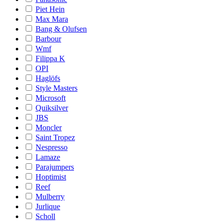
Piet Hein
Max Mara
Bang & Olufsen
Barbour
Wmf
Filippa K
OPI
Haglöfs
Style Masters
Microsoft
Quiksilver
JBS
Moncler
Saint Tropez
Nespresso
Lamaze
Parajumpers
Hoptimist
Reef
Mulberry
Jurlique
Scholl