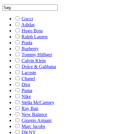
Gucci
Adidas
Hugo Boss
Ralph Lauren
Prada
Burberry
Tommy Hilfiger
Calvin Klein
Dolce & Gabbana
Lacoste
Chanel
Dior
Puma
Nike
Stella McCartney
Ray Ban
New Balance
Giorgio Armani
Marc Jacobs
DKNY