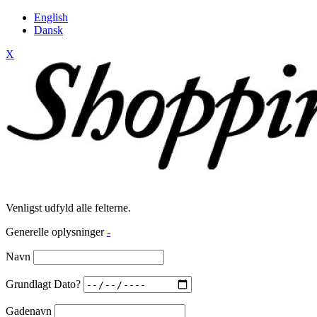
English
Dansk
X
Venligst udfyld alle felterne.
Generelle oplysninger
-
Navn
Grundlagt Dato?
Gadenavn