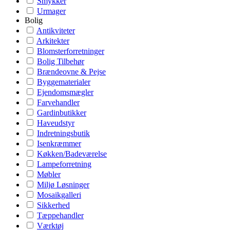
Smykker
Urmager
Bolig
Antikviteter
Arkitekter
Blomsterforretninger
Bolig Tilbehør
Brændeovne & Pejse
Byggematerialer
Ejendomsmægler
Farvehandler
Gardinbutikker
Haveudstyr
Indretningsbutik
Isenkræmmer
Køkken/Badeværelse
Lampeforretning
Møbler
Miljø Løsninger
Mosaikgalleri
Sikkerhed
Tæppehandler
Værktøj