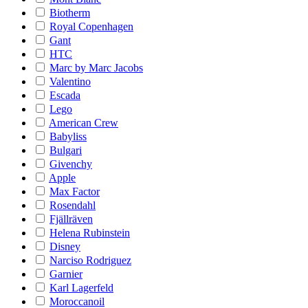
Biotherm
Royal Copenhagen
Gant
HTC
Marc by Marc Jacobs
Valentino
Escada
Lego
American Crew
Babyliss
Bulgari
Givenchy
Apple
Max Factor
Rosendahl
Fjällräven
Helena Rubinstein
Disney
Narciso Rodriguez
Garnier
Karl Lagerfeld
Moroccanoil