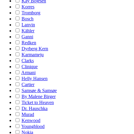
Kay Bojesen
Korres
Tromborg
Bosch
Lanvin
Kähler
Ganni
Redken
Dyrberg Kern
Karmameju
Clarks
Clinique
Armani
Helly Hansen
Cartier
Samsøe & Samsøe
By Malene Birger
Ticket to Heaven
Dr. Hauschka
Murad
Kenwood
Youngblood
Nokia