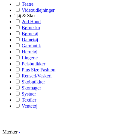
Teatre
Videoudlejninger
Tøj & Sko
2nd Hand
Børnesko
Børnetøj
Dametøj
Garnbutik
Herretøj
Lingerie
Pelsbutikker
Plus Size Fashion
Renseri/Vaskeri
Skobutikker
Skomager
Systuer
Textiler
Ventetøj
Mærker
-