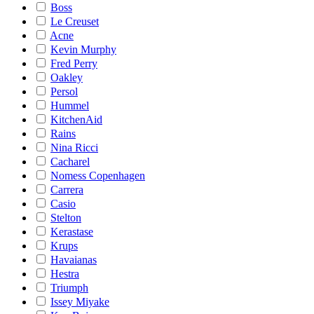
Boss
Le Creuset
Acne
Kevin Murphy
Fred Perry
Oakley
Persol
Hummel
KitchenAid
Rains
Nina Ricci
Cacharel
Nomess Copenhagen
Carrera
Casio
Stelton
Kerastase
Krups
Havaianas
Hestra
Triumph
Issey Miyake