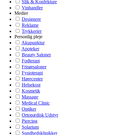
Slik & Konfekture
Vinhandler
Medier
Designere
Reklame
Trykkerier
Personlig pleje
Akupunktur
Apoteker
Beauty Saloner
Fodterapi
Frisørsaloner
Fysioterapi
Hørecenter
Helsekost
Kosmetik
Massage
Medical Clinic
Optiker
Ortopædisk Udstyr
Piercing
Solarium
Sundhedsklinikker