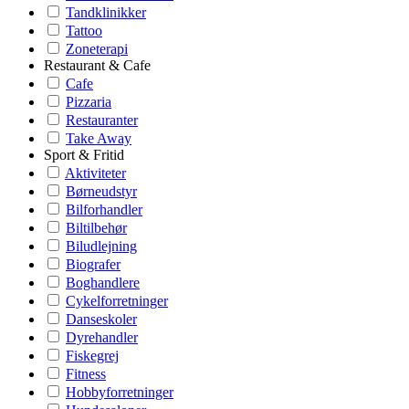
Tandklinikker
Tattoo
Zoneterapi
Restaurant & Cafe
Cafe
Pizzaria
Restauranter
Take Away
Sport & Fritid
Aktiviteter
Børneudstyr
Bilforhandler
Biltilbehør
Biludlejning
Biografer
Boghandlere
Cykelforretninger
Danseskoler
Dyrehandler
Fiskegrej
Fitness
Hobbyforretninger