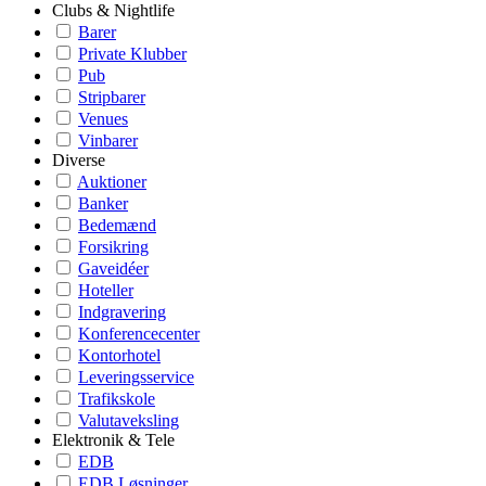
Clubs & Nightlife
Barer
Private Klubber
Pub
Stripbarer
Venues
Vinbarer
Diverse
Auktioner
Banker
Bedemænd
Forsikring
Gaveidéer
Hoteller
Indgravering
Konferencecenter
Kontorhotel
Leveringsservice
Trafikskole
Valutaveksling
Elektronik & Tele
EDB
EDB Løsninger