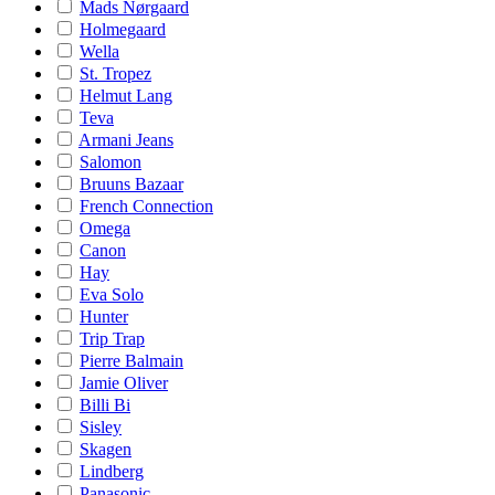
Mads Nørgaard
Holmegaard
Wella
St. Tropez
Helmut Lang
Teva
Armani Jeans
Salomon
Bruuns Bazaar
French Connection
Omega
Canon
Hay
Eva Solo
Hunter
Trip Trap
Pierre Balmain
Jamie Oliver
Billi Bi
Sisley
Skagen
Lindberg
Panasonic