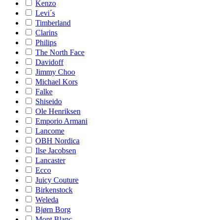
Kenzo
Levi´s
Timberland
Clarins
Philips
The North Face
Davidoff
Jimmy Choo
Michael Kors
Falke
Shiseido
Ole Henriksen
Emporio Armani
Lancome
OBH Nordica
Ilse Jacobsen
Lancaster
Ecco
Juicy Couture
Birkenstock
Weleda
Bjørn Borg
Mont Blanc