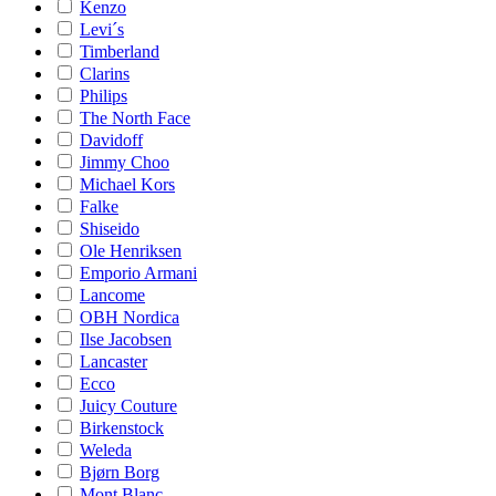
Kenzo
Levi´s
Timberland
Clarins
Philips
The North Face
Davidoff
Jimmy Choo
Michael Kors
Falke
Shiseido
Ole Henriksen
Emporio Armani
Lancome
OBH Nordica
Ilse Jacobsen
Lancaster
Ecco
Juicy Couture
Birkenstock
Weleda
Bjørn Borg
Mont Blanc