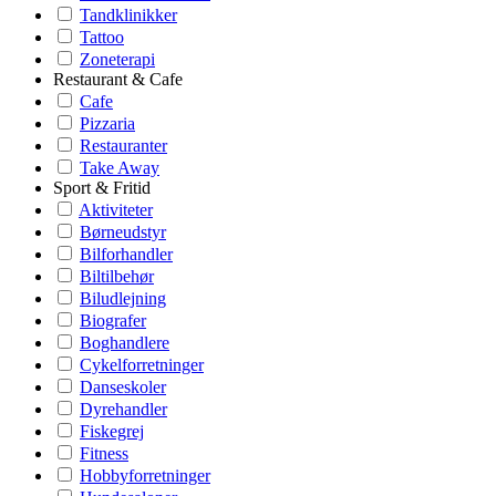
Tandklinikker
Tattoo
Zoneterapi
Restaurant & Cafe
Cafe
Pizzaria
Restauranter
Take Away
Sport & Fritid
Aktiviteter
Børneudstyr
Bilforhandler
Biltilbehør
Biludlejning
Biografer
Boghandlere
Cykelforretninger
Danseskoler
Dyrehandler
Fiskegrej
Fitness
Hobbyforretninger