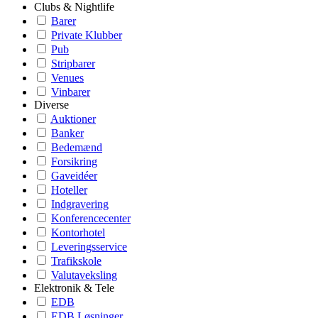
Clubs & Nightlife
Barer
Private Klubber
Pub
Stripbarer
Venues
Vinbarer
Diverse
Auktioner
Banker
Bedemænd
Forsikring
Gaveidéer
Hoteller
Indgravering
Konferencecenter
Kontorhotel
Leveringsservice
Trafikskole
Valutaveksling
Elektronik & Tele
EDB
EDB Løsninger