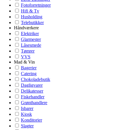
Fotoforretninger
Hifi & Tv
Husholding
Telebutikker
Håndværkere
Elektriker
Glarmester
Låsesmede
Tømrer
VVS
Mad & Vin
Bagerier
Catering
Chokoladebutik
Dagligvarer
Delikatesser
Fiskehandler
Grønthandlere
Isbarer
Kiosk
Konditorier
Slagter