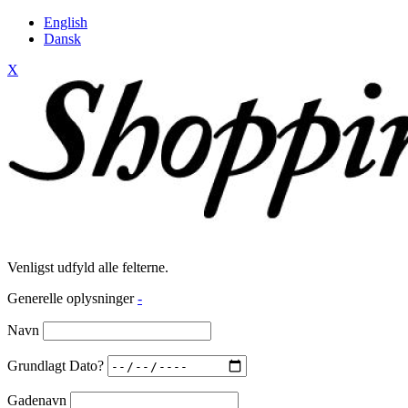
English
Dansk
X
Venligst udfyld alle felterne.
Generelle oplysninger
-
Navn
Grundlagt Dato?
Gadenavn