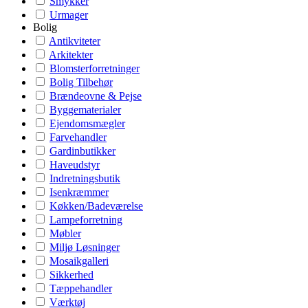
Smykker
Urmager
Bolig
Antikviteter
Arkitekter
Blomsterforretninger
Bolig Tilbehør
Brændeovne & Pejse
Byggematerialer
Ejendomsmægler
Farvehandler
Gardinbutikker
Haveudstyr
Indretningsbutik
Isenkræmmer
Køkken/Badeværelse
Lampeforretning
Møbler
Miljø Løsninger
Mosaikgalleri
Sikkerhed
Tæppehandler
Værktøj