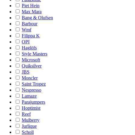
Piet Hein
Max Mara
Bang & Olufsen
Barbour
Wmf
Filippa K
OPI
Haglöfs
Style Masters
Microsoft
Quiksilver
JBS
Moncler
Saint Tropez
Nespresso
Lamaze
Parajumpers
Hoptimist
Reef
Mulberry
Jurlique
Scholl