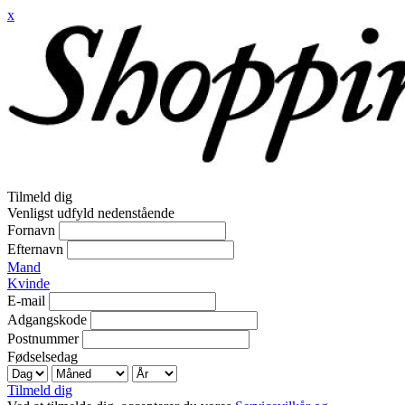
x
Tilmeld dig
Venligst udfyld nedenstående
Fornavn
Efternavn
Mand
Kvinde
E-mail
Adgangskode
Postnummer
Fødselsedag
Tilmeld dig