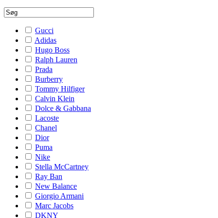
Gucci
Adidas
Hugo Boss
Ralph Lauren
Prada
Burberry
Tommy Hilfiger
Calvin Klein
Dolce & Gabbana
Lacoste
Chanel
Dior
Puma
Nike
Stella McCartney
Ray Ban
New Balance
Giorgio Armani
Marc Jacobs
DKNY