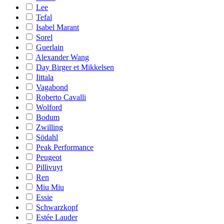
Lee
Tefal
Isabel Marant
Sorel
Guerlain
Alexander Wang
Day Birger et Mikkelsen
Iittala
Vagabond
Roberto Cavalli
Wolford
Bodum
Zwilling
Södahl
Peak Performance
Peugeot
Pillivuyt
Ren
Miu Miu
Essie
Schwarzkopf
Estée Lauder