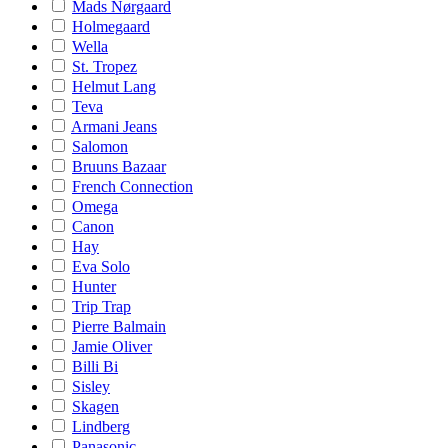
Mads Nørgaard
Holmegaard
Wella
St. Tropez
Helmut Lang
Teva
Armani Jeans
Salomon
Bruuns Bazaar
French Connection
Omega
Canon
Hay
Eva Solo
Hunter
Trip Trap
Pierre Balmain
Jamie Oliver
Billi Bi
Sisley
Skagen
Lindberg
Panasonic