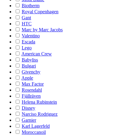
Biotherm
Royal Copenhagen
Gant
HTC
Marc by Marc Jacobs
Valentino
Escada
Lego
American Crew
Babyliss
Bulgari
Givenchy
Apple
Max Factor
Rosendahl
Fjällräven
Helena Rubinstein
Disney
Narciso Rodriguez
Garnier
Karl Lagerfeld
Moroccanoil