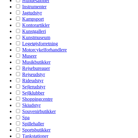
Hundesaloner
Instrumenter
Jagtudstyr
Kampsport
Kontorartikler
Kunstgalleri
Kunstmuseum
Legetøjsforretning
Motorcykelforhandlere
Museer
Musikbutikker
Rejsebureauer
Rejseudstyr
Rideudstyr
Sejlerudstyr
Sejlklubber
Shoppingcentre
Skiudstyr
Souvenirbutikker
Spa
Spillehaller
Sportsbutikker
Tankstationer