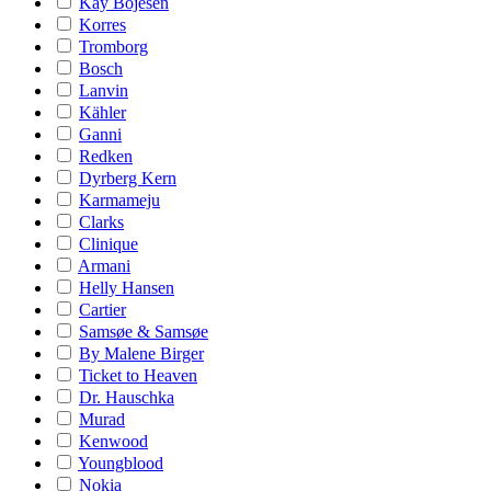
Kay Bojesen
Korres
Tromborg
Bosch
Lanvin
Kähler
Ganni
Redken
Dyrberg Kern
Karmameju
Clarks
Clinique
Armani
Helly Hansen
Cartier
Samsøe & Samsøe
By Malene Birger
Ticket to Heaven
Dr. Hauschka
Murad
Kenwood
Youngblood
Nokia