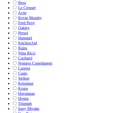
Boss
Le Creuset
Acne
Kevin Murphy
Fred Perry
Oakley
Persol
Hummel
KitchenAid
Rains
Nina Ricci
Cacharel
Nomess Copenhagen
Carrera
Casio
Stelton
Kerastase
Krups
Havaianas
Hestra
Triumph
Issey Miyake