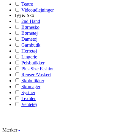
Teatre
Videoudlejninger
Tøj & Sko
2nd Hand
Børnesko
Børnetøj
Dametøj
Garnbutik
Herretøj
Lingerie
Pelsbutikker
Plus Size Fashion
Renseri/Vaskeri
Skobutikker
Skomager
Systuer
Textiler
Ventetøj
Mærker
-