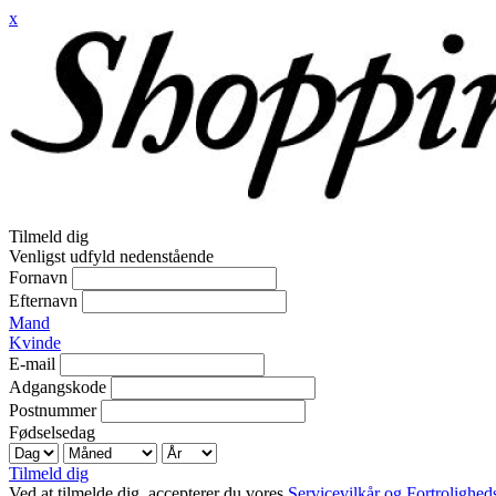
x
Tilmeld dig
Venligst udfyld nedenstående
Fornavn
Efternavn
Mand
Kvinde
E-mail
Adgangskode
Postnummer
Fødselsedag
Tilmeld dig
Ved at tilmelde dig, accepterer du vores
Servicevilkår og Fortroligheds