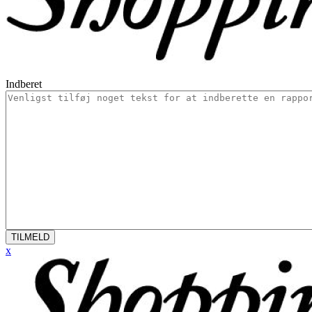
Indberet
TILMELD
x